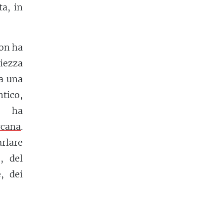
ta, in
non ha
piezza
ha una
tico,
e ha
rcana
.
rlare
, del
, dei