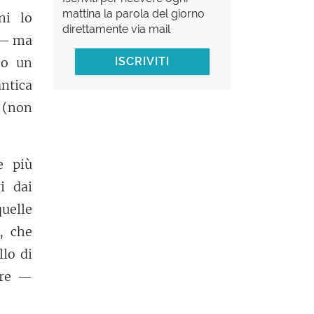
mattina la parola del giorno
ni lo
direttamente via mail
a — ma
mo un
ISCRIVITI
ntica
 (non
e più
i dai
uelle
i, che
llo di
are —