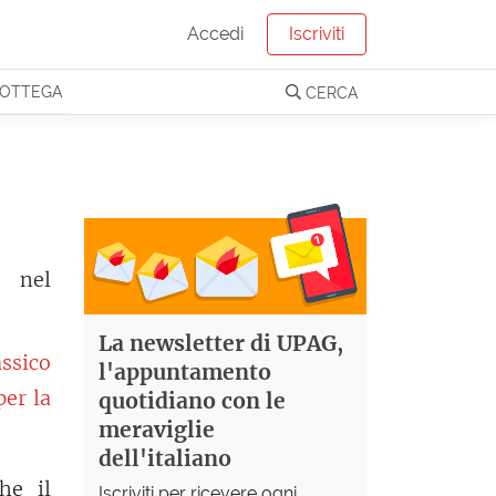
Accedi
Iscriviti
OTTEGA
CERCA
e nel
La newsletter di UPAG,
assico
l'appuntamento
per la
quotidiano con le
meraviglie
dell'italiano
he il
Iscriviti per ricevere ogni