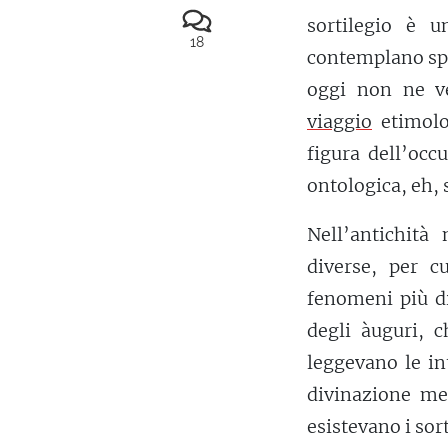
sortilegio è 
18
contemplano spe
oggi non ne v
viaggio
etimolog
figura dell’occu
ontologica, eh, s
Nell’antichità 
diverse, per c
fenomeni più di
degli àuguri, c
leggevano le int
divinazione m
esistevano i sort