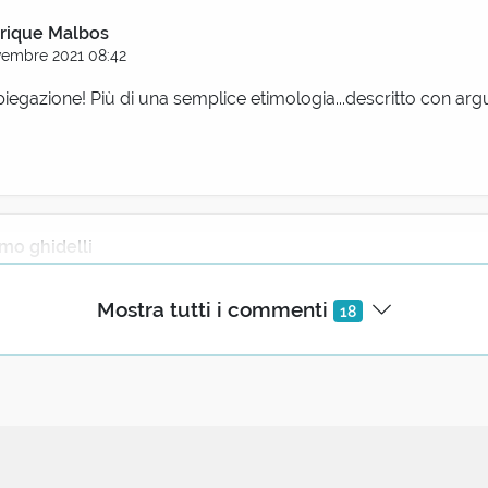
rique Malbos
embre 2021 08:42
iegazione! Più di una semplice etimologia...descritto con arg
mo ghidelli
vembre 2021 09:09
Mostra tutti i commenti
18
rubato" - anticipandomi - il commento.. Per dire che siete sem
ente cancellato)
Novembre 2021 14:44
uckier next time😉