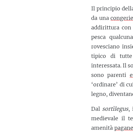
Il principio del
da una
congeri
addirittura con
pesca qualcun
rovesciano insi
tipico di tut
interessata. Il 
sono parenti
e
‘ordinare’ di cu
legno, diventan
Dal
sortìlegus
,
medievale il 
amenità
pagan