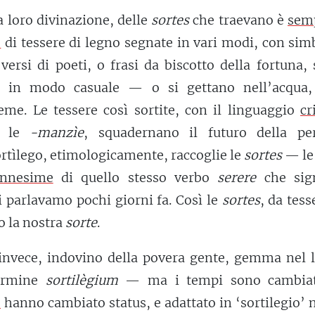
la loro divinazione, delle
sortes
che traevano è
sem
e
di tessere di legno segnate in vari modi, con sim
 versi di poeti, o frasi da biscotto della fortuna,
a in modo casuale — o si gettano nell’acqua,
eme. Le tessere così sortite, con il linguaggio
cr
te le
-manzìe
, squadernano il futuro della pe
sortìlego, etimologicamente, raccoglie le
sortes
— le 
nnesime
di quello stesso verbo
serere
che sign
i parlavamo pochi giorni fa. Così le
sortes
, da tess
o la nostra
sorte
.
 invece, indovino della povera gente, gemma nel l
termine
sortilègium
— ma i tempi sono cambiat
e
hanno cambiato status, e adattato in ‘sortilegio’ 