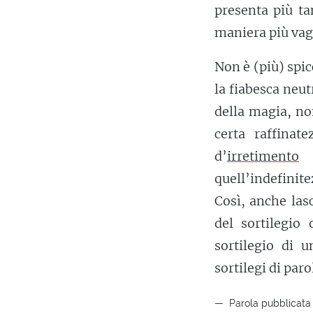
presenta più ta
maniera più vaga
Non è (più) spic
la fiabesca neu
della magia, n
certa raffinat
d’
irretimento
—
quell’indefini
Così, anche las
del sortilegio 
sortilegio di 
sortilegi di par
Parola pubblicata