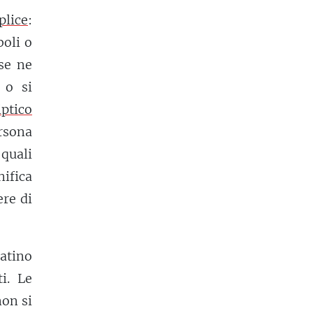
plice
:
boli o
 se ne
 o si
iptico
rsona
quali
ifica
ere di
atino
i. Le
non si