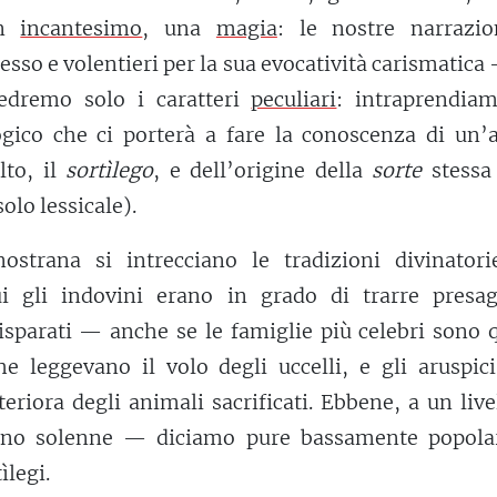
un
incantesimo
, una
magia
: le nostre narrazio
sso e volentieri per la sua evocatività carismatic
edremo solo i caratteri
peculiari
: intraprendia
ico che ci porterà a fare la conoscenza di un’a
lto, il
sortìlego
, e dell’origine della
sorte
stessa
olo lessicale).
nostrana si intrecciano le tradizioni divinatori
ui gli indovini erano in grado di trarre presag
sparati — anche se le famiglie più celebri sono q
he leggevano il volo degli uccelli, e gli aruspic
eriora degli animali sacrificati. Ebbene, a un live
eno solenne — diciamo pure bassamente popol
ìlegi.