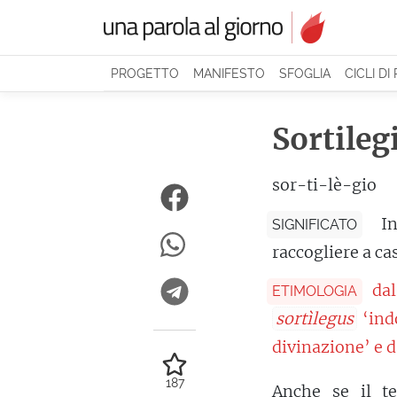
PROGETTO
MANIFESTO
SFOGLIA
CICLI DI
Sortileg
sor-ti-lè-gio
I
SIGNIFICATO
raccogliere a ca
da
ETIMOLOGIA
sortìlegus
‘ind
divinazione’ e 
187
Anche se il te