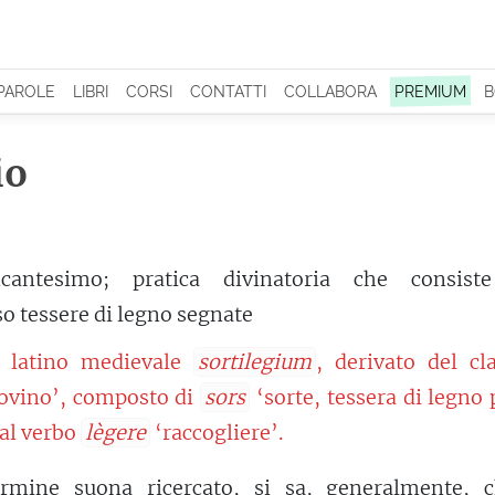
 PAROLE
LIBRI
CORSI
CONTATTI
COLLABORA
PREMIUM
B
io
ncantesimo; pratica divinatoria che consist
so tessere di legno segnate
l latino medievale
sortilegium
, derivato del cl
ovino’, composto di
sors
‘sorte, tessera di legno 
dal verbo
lègere
‘raccogliere’.
rmine suona ricercato, si sa, generalmente, c