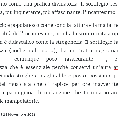
nto come una pratica divinatoria. Il sortilegio res
, più inquietante, più affascinante, l’incantesimo.
cio e popolaresco come sono la fattura e la malìa, 
tralità dell’incantesimo, non ha la scontornata am
on è
didascalico
come la stregoneria. Il sortilegio 
ezza (anche nel suono), ha un tratto negroman
 comunque poco rassicurante —, 
tezza che è essenziale perché conservi un’aura
a
ciando streghe e maghi al loro posto, possiamo pa
del musicista che ci rapisce per ore inavvertite
una parmigiana di melanzane che fa innamorare
ole manipolatorie.
 il 24 Novembre 2021