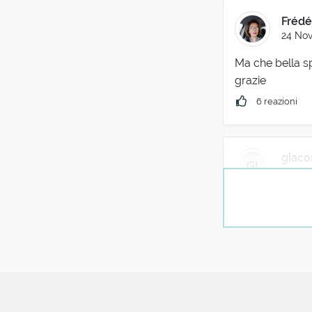
Frédé
24 Nov
Ma che bella sp
grazie
6 reazioni
giaco
24 No
Carmine mi ha "
1 reazione
(ut
24 
you will be l