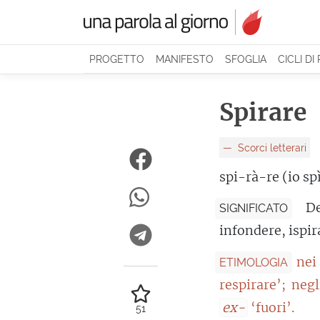
PROGETTO
MANIFESTO
SFOGLIA
CICLI DI
Spirare
Scorci letterari
spi-rà-re (io sp
De
SIGNIFICATO
infondere, ispir
nei
ETIMOLOGIA
respirare’; neg
ex-
‘fuori’.
51