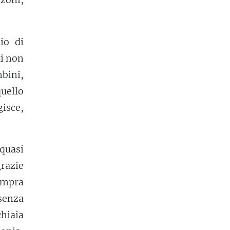
Dio di
ti non
mbini,
quello
isce,
quasi
grazie
empra
senza
chiaia