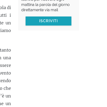
mattina la parola del giorno
ola di
direttamente via mail
tti i
ISCRIVITI
nte un
iciamo
tanto
on una
ssere
vento
tendo
co che
c’è un
me un