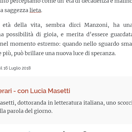
solito percepiamo come un’età di decadenza e malin
una saggezza
lieta
.
età della vita, sembra dirci Manzoni, ha un
na possibilità di gioia, e merita d’essere guarda
o nel momento estremo: quando nello sguardo smar
 più, può brillare una nuova luce di speranza.
l 16 Luglio 2018
erari - con Lucia Masetti
setti, dottoranda in letteratura italiana, uno scorc
lla parola del giorno.