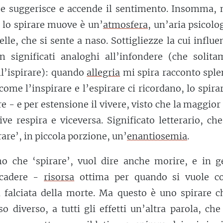
che suggerisce e accende il sentimento. Insomma, 
e lo spirare muove è un’
atmosfera
, un’aria psicolo
elle, che si sente a naso. Sottigliezze la cui influe
n significati analoghi all’infondere (che solita
l’ispirare): quando
allegria
mi spira racconto sple
come l’inspirare e l’espirare ci ricordano, lo spira
re - e per estensione il vivere, visto che la maggior
ive respira e viceversa. Significato letterario, ch
rare’, in piccola porzione, un’
enantiosemia
.
o che ‘spirare’, vuol dire anche morire, e in g
scadere -
risorsa
ottima per quando si vuole co
 falciata della morte. Ma questo è uno spirare c
o diverso, a tutti gli effetti un’altra parola, che