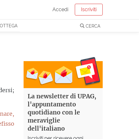
Accedi
Iscriviti
OTTEGA
CERCA
ersi;
La newsletter di UPAG,
l'appuntamento
quotidiano con le
nare,
meraviglie
fisso
dell'italiano
Iscriviti per ricevere ogni