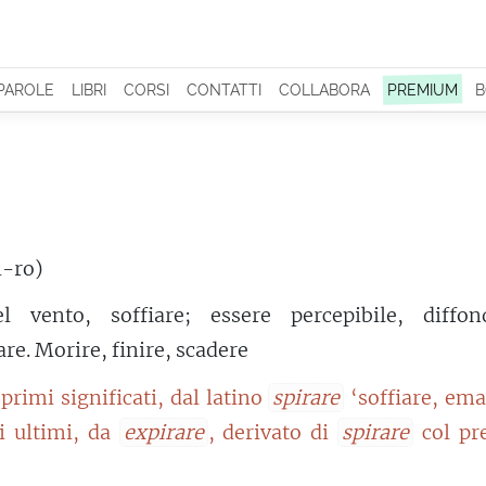
 PAROLE
LIBRI
CORSI
CONTATTI
COLLABORA
PREMIUM
B
ì-ro)
l vento, soffiare; essere percepibile, diffond
are. Morire, finire, scadere
 primi significati, dal latino
spirare
‘soffiare, ema
li ultimi, da
expirare
, derivato di
spirare
col pre