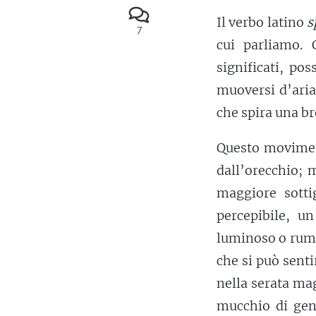
Il verbo latino
s
7
cui parliamo.
significati, po
muoversi d’aria
che spira una br
Questo moviment
dall’orecchio; 
maggiore sotti
percepibile, u
luminoso o rumo
che si può senti
nella serata ma
mucchio di gent