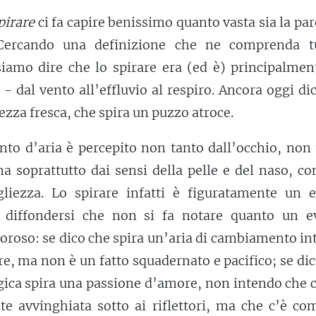
pirare
ci fa capire benissimo quanto vasta sia la par
 Cercando una definizione che ne comprenda tu
ssiamo dire che lo spirare era (ed è) principalme
 - dal vento all’effluvio al respiro. Ancora oggi d
ezza fresca, che spira un puzzo atroce.
o d’aria è percepito non tanto dall’occhio, non 
ma soprattutto dai sensi della pelle e del naso, c
gliezza. Lo spirare infatti è figuratamente un e
n diffondersi che non si fa notare quanto un e
roso: se dico che spira un’aria di cambiamento in
re, ma non è un fatto squadernato e pacifico; se di
gica spira una passione d’amore, non intendo che 
e avvinghiata sotto ai riflettori, ma che c’è co