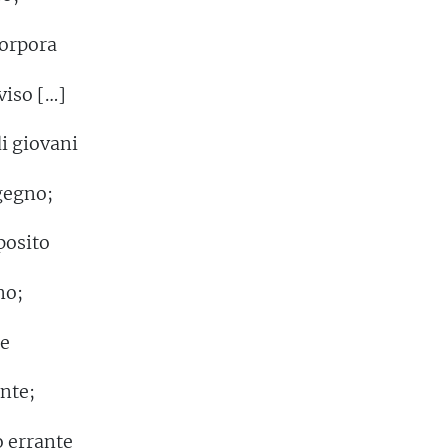
porpora
viso […]
i giovani
ngegno;
oposito
no;
ie
ante;
o errante