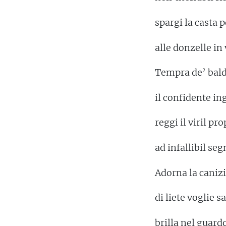
spargi la casta 
alle donzelle in 
Tempra de’ bald
il confidente i
reggi il viril pr
ad infallibil seg
Adorna la caniz
di liete voglie s
brilla nel guard