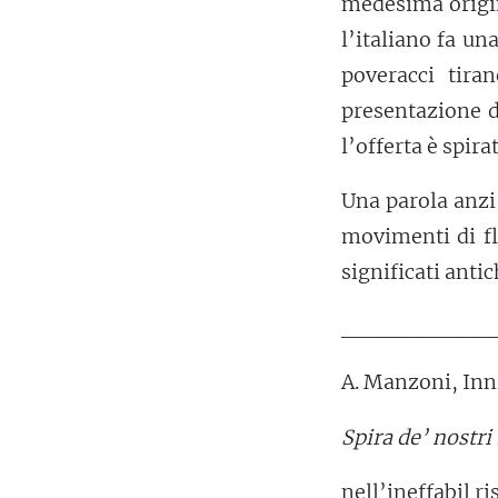
medesima origin
l’italiano fa un
poveracci tira
presentazione d
l’offerta è spirat
Una parola anzi
movimenti di fl
significati antich
_________
A. Manzoni, Inni
Spira de’ nostr
nell’ineffabil ri