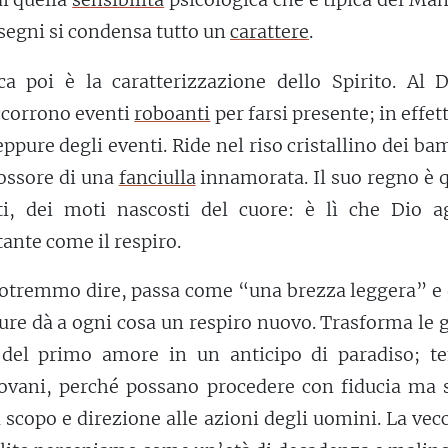
 segni si condensa tutto un
carattere
.
ica poi è la caratterizzazione dello Spirito. Al 
corrono eventi
roboanti
per farsi presente; in effet
ppure degli eventi. Ride nel riso cristallino dei ba
rossore di una
fanciulla
innamorata. Il suo regno è 
ti, dei moti nascosti del cuore: è lì che Dio ag
tante come il respiro.
otremmo dire, passa come “una brezza leggera” e 
pure dà a ogni cosa un respiro nuovo. Trasforma le 
e del primo amore in un anticipo di paradiso; t
iovani, perché possano procedere con fiducia ma 
 scopo e direzione alle azioni degli uomini. La vec