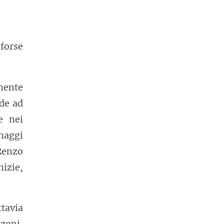
forse
amente
nde ad
e nei
onaggi
Renzo
nizie,
ttavia
nzoni,