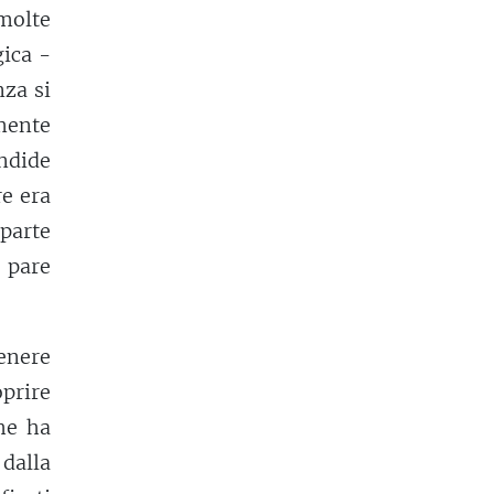
molte
gica -
nza si
mente
ndide
re era
 parte
e pare
enere
prire
he ha
 dalla