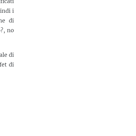
ficati
indi i
ne di
?, no
ale di
fet di