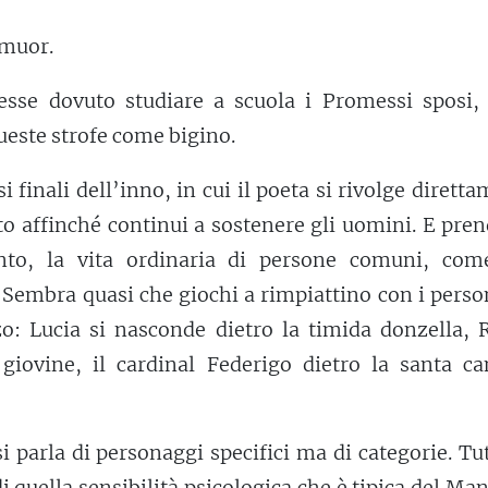
 muor.
sse dovuto studiare a scuola i Promessi sposi, 
ueste strofe come bigino.
si finali dell’inno, in cui il poeta si rivolge dirett
nto affinché continui a sostenere gli uomini. E pre
nto, la vita ordinaria di persone comuni, com
 Sembra quasi che giochi a rimpiattino con i pers
o: Lucia si nasconde dietro la timida donzella, 
 giovine, il cardinal Federigo dietro la santa ca
i parla di personaggi specifici ma di categorie. Tu
di quella
sensibilità
psicologica che è tipica del Ma