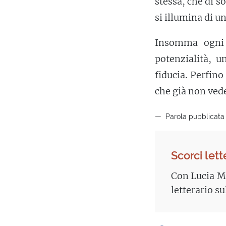
stessa, che di 
si illumina di 
Insomma ogni 
potenzialità, u
fiducia. Perfin
che già non vede
Parola pubblicata i
Scorci lett
Con Lucia Ma
letterario su