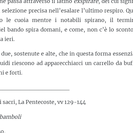
e passa attraverso il latino
exspirare
, dei cui signi
a selezione precisa nell’esalare l’ultimo respiro. Qu
no le cuoia mentre i notabili spirano, il termi
el bando spira domani, e come, non c’è lo sconto
a ieri.
 due, sostenute e alte, che in questa forma essenzi
uidi riescono ad apparecchiarci un carrello da buf
i e forti.
________________
 sacri, La Pentecoste, vv 129-144
i bamboli
so,