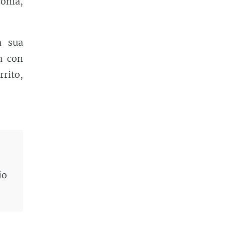
conia,
a sua
ta con
rito,
io