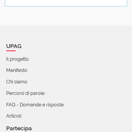
E della magistrale entrata in scena di V (per
Vendetta) non vogliamo parlare?!
1 reazione
Guido Dotti
20 Aprile 2018 07:38
UPAG
Intende
Il progetto
Veni Vidi Vici?
oppure Vicini vedenti volti violacei vagamente
Manifesto
vacui?
Chi siamo
Percorsi di parole
FAQ - Domande e risposte
Maria Grazia Mosconi
20 Aprile 2018 07:02
Articoli
Simpatica stuzzicante spiegazione soavemente
Partecipa
somministrata. Si sospetta sommessamente se sia