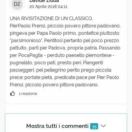
Davide Zidda
20 Aprile 2018 04:11
UNA RIVISITAZIONE DI UN CLASSICO.
PierPaolo Prensi, piccolo povero pittore padovano,
pingeva per Papa Paolo primo, pontefice piuttosto
"parsimonioso". Pentitosi pertanto pel poco prezzo
pattuito, partì per Padova, propria patria. Passando
per PocaPaglia - perduto paesello piemontese -
pugnalato, poco patì, presto perì. Piangenti
passeggeri, pel pellegrino perito prego piccola
prece: portate pietà, predicate pace per Pier Paolo
Prensi, piccolo povero pittore padovano.
1 reazione
(utente cancellato)
20 Aprile 2018 06:04
Mostra tutti i commenti
35