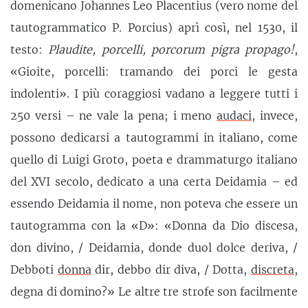
domenicano Johannes Leo Placentius (vero nome del
tautogrammatico P. Porcius) aprì così, nel 1530, il
testo:
Plaudite, porcelli, porcorum pigra propago!
,
«Gioite, porcelli: tramando dei porci le gesta
indolenti». I più coraggiosi vadano a leggere tutti i
250 versi – ne vale la pena; i meno
audaci
, invece,
possono dedicarsi a tautogrammi in italiano, come
quello di Luigi Groto, poeta e drammaturgo italiano
del XVI secolo, dedicato a una certa Deidamia – ed
essendo Deidamia il nome, non poteva che essere un
tautogramma con la «D»: «Donna da Dio discesa,
don divino, / Deidamia, donde duol dolce deriva, /
Debboti
donna
dir, debbo dir diva, / Dotta,
discreta
,
degna di domino?» Le altre tre strofe son facilmente