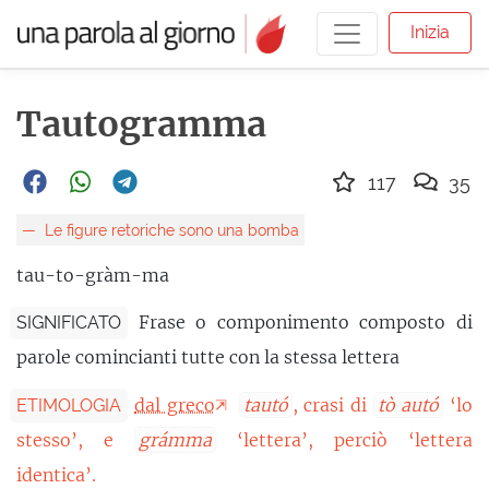
Inizia
Tautogramma
117
35
Le figure retoriche sono una bomba
tau-to-gràm-ma
Frase o componimento composto di
SIGNIFICATO
parole comincianti tutte con la stessa lettera
dal greco
tautó
, crasi di
tò autó
‘lo
ETIMOLOGIA
stesso’, e
grámma
‘lettera’, perciò ‘lettera
identica’.