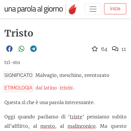
Inizia
Tristo
64
11
trì-sto
Malvagio, meschino, sventurato
SIGNIFICATO
dal latino
tristis
.
ETIMOLOGIA
Questa sì che è una parola interessante.
Oggi quando parliamo di ‘
triste
’ pensiamo subito
all’afflitto, al
mesto
, al
malinconico
. Ma questo