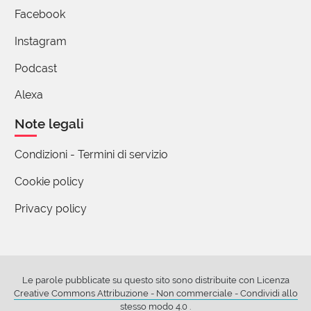
indossare, secondo proprio desiderio
Facebook
determinandone l' assoluta co-appartenenza
Instagram
naturale.
🐒🍀🌻☕
Podcast
4 reazioni
Alexa
Note legali
Stefano Schiavone
Condizioni - Termini di servizio
18 Ottobre 2024 09:13
Cookie policy
Meraviglia il concetto di Entechelia e la tua
descrizione! Ma che bello!
Privacy policy
4 reazioni
SDV
Le parole pubblicate su questo sito sono distribuite con Licenza
18 Ottobre 2024 10:41
Creative Commons Attribuzione - Non commerciale - Condividi allo
stesso modo 4.0
.