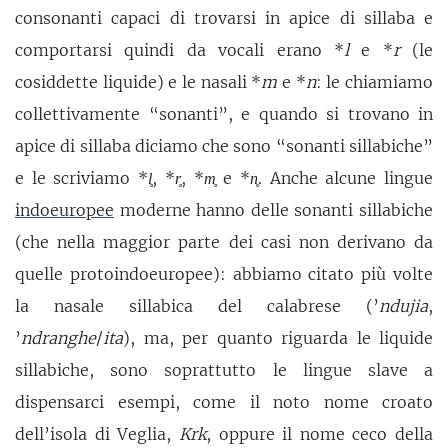
consonanti capaci di trovarsi in apice di sillaba e
comportarsi quindi da vocali erano *
l
e *
r
(le
cosiddette liquide) e le nasali *
m
e *
n
: le chiamiamo
collettivamente “sonanti”, e quando si trovano in
apice di sillaba diciamo che sono “sonanti sillabiche”
e le scriviamo *
l̥
, *
r̥
, *
m̥
e *
n̥
. Anche alcune lingue
indoeuropee
moderne hanno delle sonanti sillabiche
(che nella maggior parte dei casi non derivano da
quelle protoindoeuropee): abbiamo citato più volte
la nasale sillabica del calabrese (’
ndujia
,
’
ndranghe
/
ita
), ma, per quanto riguarda le liquide
sillabiche, sono soprattutto le lingue slave a
dispensarci esempi, come il noto nome croato
dell’isola di Veglia,
Krk
, oppure il nome ceco della