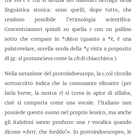
tra voi c’è chi si delizia dei diabolici dettagli della
linguistica storica: sono quelli, dopo tutto, che
rendono possibile l’etimologia scientifica.
Concentriamoci quindi su quella
r
con un pallino
sotto che compare in *
dr̥ḱōn
(quanto a *
ḱ
, è una
palatovelare, sorella sorda della *
ǵ
vista a proposito
di
re
: si pronunciava come la
ch
di chiacchiera ).
Nella notazione del protoindoeuropo, la
r̥
col circello
sottoscritto indica che la consonante vibrante (per
farla breve, la nostra
r
) si trova in apice di sillaba,
cioè si comporta come una vocale: l’italiano non
possiede questo suono nel proprio lessico, ma anche
gli italofoni sanno produrre una
r
vocalica quando
dicono «
brrr
, che freddo!». In protoindoeuropeo, le