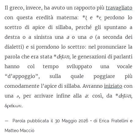
Il greco, invece, ha avuto un rapporto più
travagliato
con questa eredità materna: *
l̥
e *
r̥
perdono lo
scettro di apice di sillaba, perché gli spuntano a
destra o a sinistra una
a
o una
o
(a seconda dei
dialetti) e si prendono lo scettro: nel pronunciare la
parola che era stata *
dr̥ḱōn
, le generazioni di parlanti
hanno col tempo sviluppato una vocale
“d’appoggio”, sulla quale poggiare più
comodamente l’apice di sillaba. Avranno
iniziato
con
una
ə
, per arrivare infine alla
a
: così, da *
dr̥ḱōn
,
δράκων.
Parola pubblicata il 30 Maggio 2026 • di Erica Fratellini e
Matteo Macciò