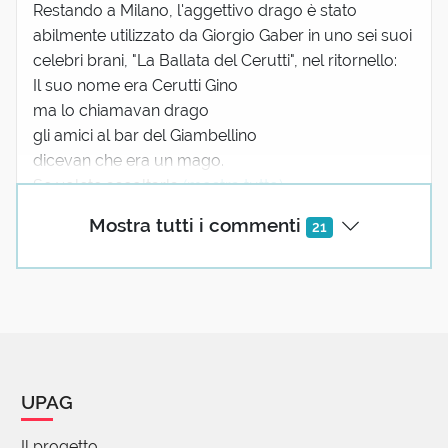
Restando a Milano, l'aggettivo drago è stato
abilmente utilizzato da Giorgio Gaber in uno sei suoi
celebri brani, "La Ballata del Cerutti", nel ritornello:
Il suo nome era Cerutti Gino
ma lo chiamavan drago
gli amici al bar del Giambellino
dicevan che era un mago.
Se volete ascoltarla
(mostra tutto)
5 reazioni
Mostra tutti i commenti
21
Mara Tescari
30 Maggio 2026 09:07
Come dimenticare il grande Gaber.....?
3 reazioni
UPAG
Il progetto