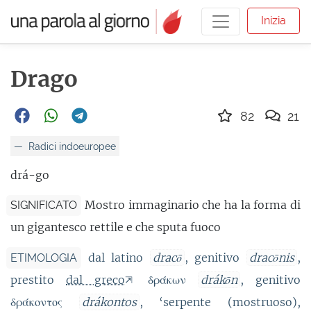
Inizia
Drago
82
21
Radici indoeuropee
drá-go
Mostro immaginario che ha la forma di
SIGNIFICATO
un gigantesco rettile e che sputa fuoco
dal latino
dracō
, genitivo
dracōnis
,
ETIMOLOGIA
prestito
dal greco
δράκων
drákōn
, genitivo
δράκοντος
drákontos
, ‘serpente (mostruoso),