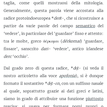
taglia, come quelli mostruosi della mitologia.
Generalmente, questa parola viene accostata alla
radice protoindoeuropea *
derḱ
-, che si ricostruisce a
partire da varie parole del campo
semantico
del
‘vedere’, in particolare del ‘guardare’ fisso e attento:
tra le molte, greco δέρκομαι (
dérkomai
) ‘guardare,
fissare’, sanscrito
darś
- ‘vedere’, antico irlandese
derc
‘occhio’.
Dal grado zero di questa radice, *
dr̥ḱ
- (si veda il
nostro articoletto alla voce
apofonia
), si è dunque
formato il sostantivo *
dr̥ḱ-ōn
, con un suffisso nasale
al quale, soprattutto grazie ai dati greci e latini,
siamo in grado di attribuire una funzione
piuttosto
precisa: si usava per formare nomi propri o