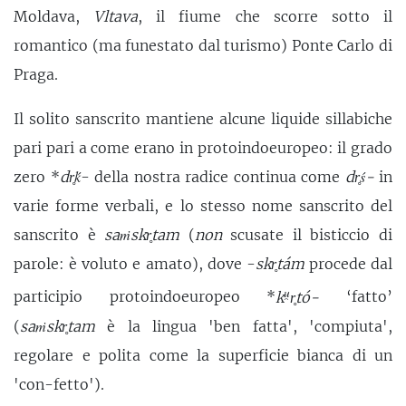
Moldava,
Vltava
, il fiume che scorre sotto il
romantico (ma funestato dal turismo) Ponte Carlo di
Praga.
Il solito sanscrito mantiene alcune liquide sillabiche
pari pari a come erano in protoindoeuropeo: il grado
zero *
dr̥ḱ
- della nostra radice continua come
dr̥ś-
in
varie forme verbali, e lo stesso nome sanscrito del
sanscrito è
saṁskr̥tam
(
non
scusate il bisticcio di
parole: è voluto e amato), dove -
skr̥tám
procede dal
u̯
participio protoindoeuropeo *
k
r̥tó-
‘fatto’
(
saṁskr̥tam
è la lingua 'ben fatta', 'compiuta',
regolare e polita come la superficie bianca di un
'con-fetto').