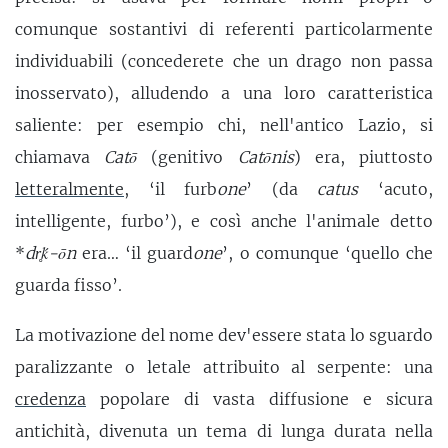
comunque sostantivi di referenti particolarmente
individuabili (concederete che un drago non passa
inosservato), alludendo a una loro caratteristica
saliente: per esempio chi, nell'antico Lazio, si
chiamava
Catō
(genitivo
Catōnis
) era, piuttosto
letteralmente
, ‘il furb
one
’ (da
catus
‘acuto,
intelligente, furbo’), e così anche l'animale detto
*
dr̥ḱ-ōn
era… ‘il guard
one
’, o comunque ‘quello che
guarda fisso’.
La motivazione del nome dev'essere stata lo sguardo
paralizzante o letale attribuito al serpente: una
credenza
popolare di vasta diffusione e sicura
antichità, divenuta un tema di lunga durata nella