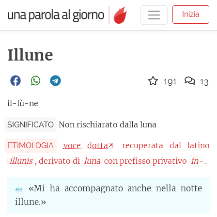
Inizia
Illune
191
13
il-lù-ne
Non rischiarato dalla luna
SIGNIFICATO
voce dotta
recuperata dal latino
ETIMOLOGIA
illunis
, derivato di
luna
con prefisso privativo
in-
.
«Mi ha accompagnato anche nella notte
illune.»