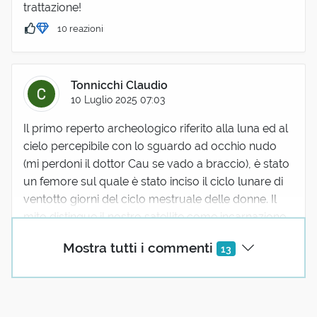
trattazione!
10 reazioni
Tonnicchi Claudio
10 Luglio 2025 07:03
Il primo reperto archeologico riferito alla luna ed al
cielo percepibile con lo sguardo ad occhio nudo
(mi perdoni il dottor Cau se vado a braccio), è stato
un femore sul quale è stato inciso il ciclo lunare di
ventotto giorni del ciclo mestruale delle donne. Il
mito distingue il nostro satellite come incarnazione
del femminile e il sole il potere apollineo maschile
Mostra tutti i commenti
13
finalizzati armoniosamente alla procreazione, e,
come una notte senza luna segni l' infertilità dell'
anima dell' uomo, questo ha suscitato in me illune.
👻💞☕