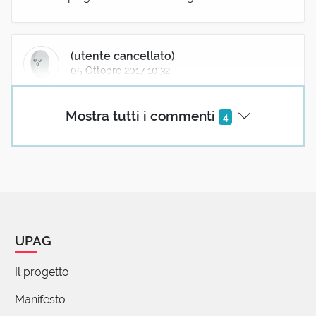
(utente cancellato)
05 Ottobre 2017 10:32
Vi segnalo (anzi bandisco) un piccolo errore di
Mostra tutti i commenti
battitura. Manca uno spazio in "Situazioni non
4
dolorose madavvero pessime". Scusate, ma non
sapevo come scrivervelo in privato.
Buon lavoro.
Siete grandi!
UPAG
mariano gosi
10 Febbraio 2026 16:05
Il progetto
Bella, elegante ed essenziale.
Manifesto