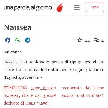
Inizia
Nausea
44
4
nàu-se-a
Malessere, senso di ripugnanza che si
SIGNIFICATO
sente fra la bocca dello stomaco e la gola; fastidio,
disgusto, avversione
voce dotta
, recuperata dal latino
ETIMOLOGIA
nausea
, che è
dal greco
nausìa
‘mal di mare’,
derivato di
nàus
‘nave’.