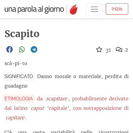
Inizia
Scapito
31
2
scà-pi-to
Danno morale o materiale, perdita di
SIGNIFICATO
guadagno
da
scapitare
, probabilmente derivato
ETIMOLOGIA
dal latino
caput
‘capitale’, con sovrapposizione di
capitare
.
C’è una certa variabilità nelle
ricostruzioni