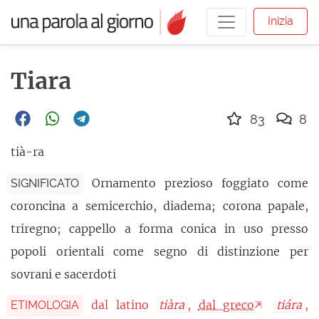
Inizia
Tiara
83
8
tià-ra
Ornamento prezioso foggiato come
SIGNIFICATO
coroncina a semicerchio, diadema; corona papale,
triregno; cappello a forma conica in uso presso
popoli orientali come segno di distinzione per
sovrani e sacerdoti
dal latino
tiàra
,
dal greco
tiára
,
ETIMOLOGIA