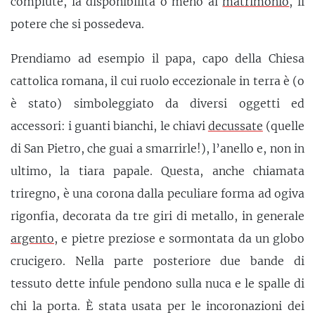
compiute, la disponibilità o meno al
matrimonio
, il
potere che si possedeva.
Prendiamo ad esempio il papa, capo della Chiesa
cattolica romana, il cui ruolo eccezionale in terra è (o
è stato) simboleggiato da diversi oggetti ed
accessori: i guanti bianchi, le chiavi
decussate
(quelle
di San Pietro, che guai a smarrirle!), l’anello e, non in
ultimo, la tiara papale. Questa, anche chiamata
triregno, è una corona dalla peculiare forma ad ogiva
rigonfia, decorata da tre giri di metallo, in generale
argento
, e pietre preziose e sormontata da un globo
crucigero. Nella parte posteriore due bande di
tessuto dette infule pendono sulla nuca e le spalle di
chi la porta. È stata usata per le incoronazioni dei