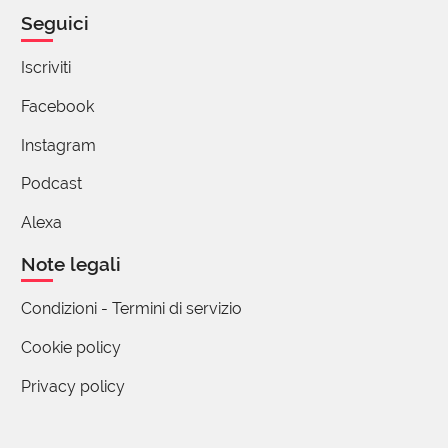
Seguici
Martina Ferrari
05 Maggio 2024 15:03
Iscriviti
Hai ragione," piccolezze"
Facebook
ma oggi che sono in vena di polemizzare....UNA
Instagram
tiara non bastava per tutti i pontefici che si
sono succeduti?
Podcast
Io passavo i pantaloni e magliette da un figlio
Alexa
all'altro finché non erano distrutti🤴e le tiare
erano solo di cartone.
Note legali
Così a colpo d'occhio direi che il poverello di
Assisi non ha avuto molti seguaci.
Condizioni - Termini di servizio
4 reazioni
Cookie policy
Privacy policy
Martina Ferrari
05 Maggio 2024 15:14