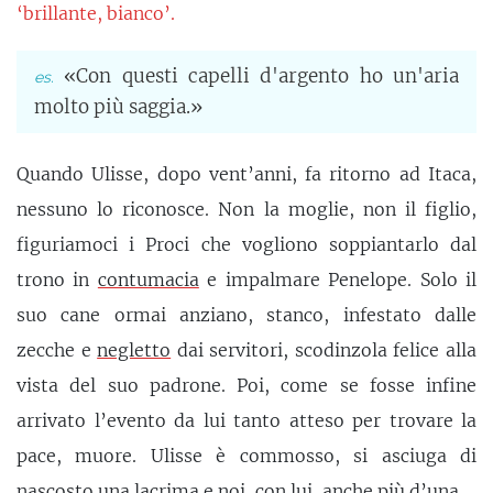
‘brillante, bianco’.
«Con questi capelli d'argento ho un'aria
molto più saggia.»
Quando Ulisse, dopo vent’anni, fa ritorno ad Itaca,
nessuno lo riconosce. Non la moglie, non il figlio,
figuriamoci i Proci che vogliono soppiantarlo dal
trono in
contumacia
e impalmare Penelope. Solo il
suo cane ormai anziano, stanco, infestato dalle
zecche e
negletto
dai servitori, scodinzola felice alla
vista del suo padrone. Poi, come se fosse infine
arrivato l’evento da lui tanto atteso per trovare la
pace, muore. Ulisse è commosso, si asciuga di
nascosto una
lacrima
e noi, con lui, anche più d’una.