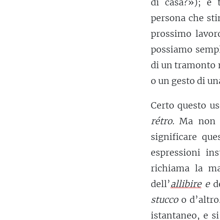
di casa?»); e
persona che st
prossimo lavor
possiamo sempli
di un tramonto 
o un gesto di un
Certo questo us
rétro
. Ma non 
significare qu
espressioni in
richiama la man
dell’
allibire
e
de
stucco
o d’altro
istantaneo, e s