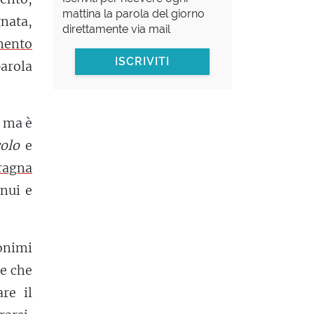
mattina la parola del giorno
nata,
direttamente via mail
mento
ISCRIVITI
parola
 ma è
colo
e
ragna
nui e
onimi
ce che
are il