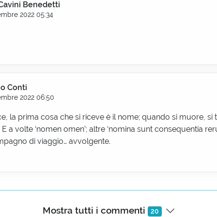
Cavini Benedetti
embre 2022 05:34
no Conti
embre 2022 06:50
, la prima cosa che si riceve è il nome; quando si muore, si t
 E a volte ‘nomen omen’; altre ‘nomina sunt consequentia rer
mpagno di viaggio… avvolgente.
cchi Claudio
embre 2022 07:21
Mostra tutti i commenti
20