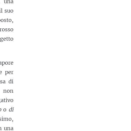
i una
l suo
osto,
 rosso
getto
sapore
e per
sa di
, non
gativo
o
o
di
ssimo,
n una