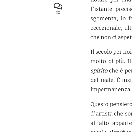
l’istante preci
20
sgomenta
; lo 
eccezionale, ul
che non ci aspe
Il
secolo
per noi
molto di più. I
spirito
che è
pe
del reale. È i
impermanenza
.
Questo pensiero
d’artista che s
all’alto appart