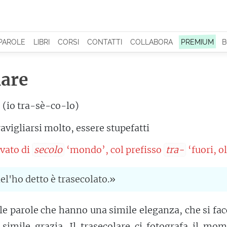
 PAROLE
LIBRI
CORSI
CONTATTI
COLLABORA
PREMIUM
B
lare
 (io tra-sè-co-lo)
avigliarsi molto, essere stupefatti
ivato di
secolo
‘mondo’, col prefisso
tra-
‘fuori, ol
l'ho detto è trasecolato.»
le parole che hanno una simile eleganza, che si fa
simile grazia. Il trasecolare ci fotografa il mom