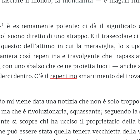
a lasciare il mondo, la
mondanità
— e magari ritir
a-’ è estremamente potente: ci dà il significato 
col suono diretto di uno strappo. E il trasecolare ci
questo: dell’attimo in cui la meraviglia, lo stup
niera così repentina e travolgente che trapassia
con uno sbalzo che ce ne proietta fuori — anche 
erci dentro. C’è il
repentino
smarrimento del trova
o mi viene data una notizia che non è solo troppo
, ma che è rivoluzionaria, squassante; seguendo la 
te si scopre chi ha ucciso il proprietario della 
e può essere stata quella tenera vecchietta della 