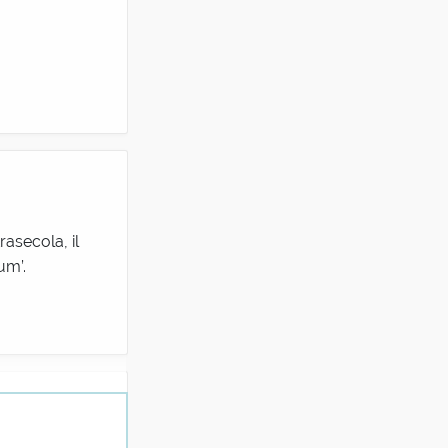
rasecola, il
um’.