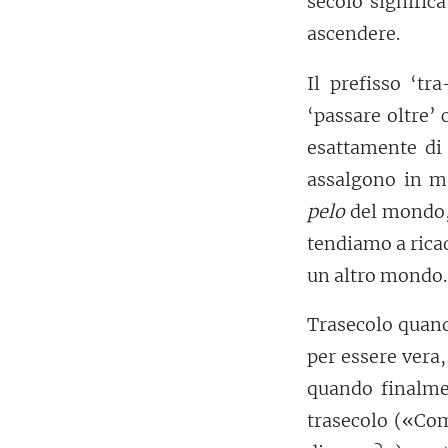
secolo signific
ascendere.
Il prefisso ‘tr
‘passare oltre’ 
esattamente di 
assalgono in ma
pelo
del mondo, 
tendiamo a ricad
un altro mondo.
Trasecolo quand
per essere vera
quando finalmen
trasecolo («Com