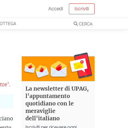
Accedi
Iscriviti
OTTEGA
CERCA
tre’.
La newsletter di UPAG,
l'appuntamento
quotidiano con le
meraviglie
dell'italiano
cciano
ento,
Iscriviti per ricevere ogni