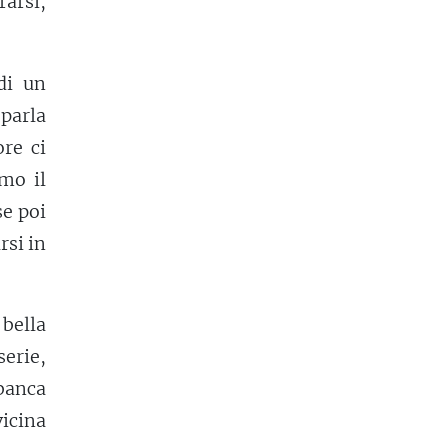
arsi,
di un
 parla
ore ci
mo il
se poi
rsi in
 bella
serie,
banca
vicina