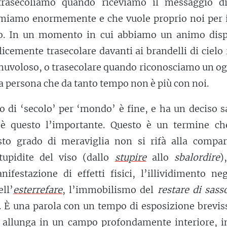
 trasecoliamo quando riceviamo il messaggio d
imiamo enormemente e che vuole proprio noi per i
o. In un momento in cui abbiamo un animo disp
cemente trasecolare davanti ai brandelli di cielo
nuvoloso, o trasecolare quando riconosciamo un og
a persona che da tanto tempo non è più con noi.
o di ‘secolo’ per ‘mondo’ è fine, e ha un deciso 
è questo l’importante. Questo è un termine ch
esto grado di meraviglia non si rifà alla compar
stupidite del viso (dallo
stupire
allo
sbalordire
)
ifestazione di effetti fisici, l’illividimento ne
ll’
esterrefare
, l’immobilismo del
restare di sass
. È una parola con un tempo di esposizione brevi
i allunga in un campo profondamente interiore, i