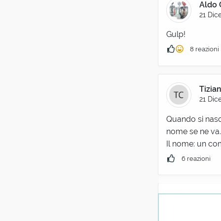
Aldo 
21 Dic
Gulp!
8 reazioni
Tizia
21 Dic
Quando si nasce
nome se ne va.
Il nome: un co
6 reazioni
Tonni
21 Dic