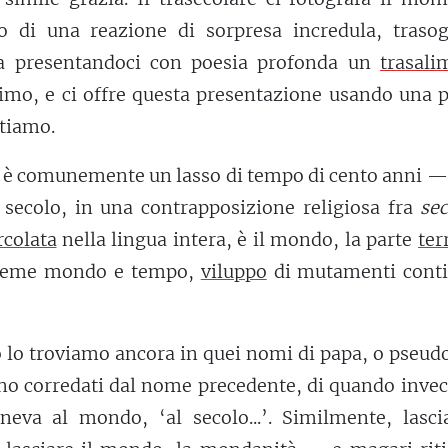
so di una reazione di sorpresa incredula, trasog
fa presentandoci con poesia profonda un
trasali
timo, e ci offre questa presentazione usando una 
ttiamo.
 è comunemente un lasso di tempo di cento anni —
l secolo, in una contrapposizione religiosa fra
se
rcolata
nella lingua intera, è il mondo, la parte
ter
nsieme mondo e tempo,
viluppo
di mutamenti conti
 lo troviamo ancora in quei nomi di papa, o pseud
ono corredati dal nome precedente, di quando inve
eneva al mondo, ‘al secolo...’. Similmente, lasci