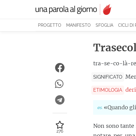
PROGETTO
MANIFESTO
SFOGLIA
CICLI DI
Traseco
tra-se-co-là-re
Mer
SIGNIFICATO
der
ETIMOLOGIA
«Quando glie
Non sono tante 
276
notare per una 