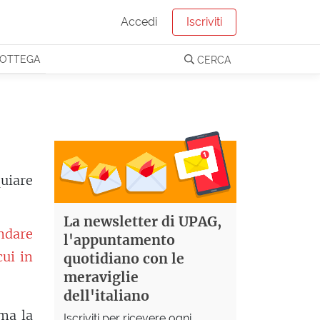
Accedi
Iscriviti
OTTEGA
CERCA
quiare
La newsletter di UPAG,
ndare
l'appuntamento
cui in
quotidiano con le
meraviglie
dell'italiano
 ma la
Iscriviti per ricevere ogni