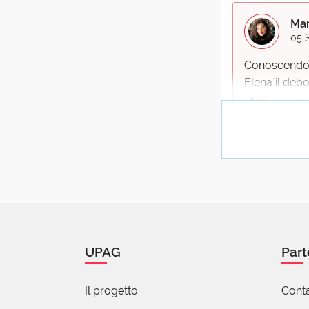
Mar
05 
Conoscendo l
Elena il debo
8 reazi
A
0
Effettivame
UPAG
Part
Rober
05 Set
Il progetto
Conta
Spero che i co