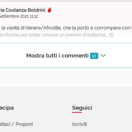
ia Costanza Boldrini
Settembre 2021 11:12
a vanità di Venere/Afrodite, che la portò a corrompere con 
le Paride per poter vincere un premio di bellezza... Sì.
oni
Mostra tutti i commenti
17
ldo Cavini Benedetti
5 Settembre 2021 11:31
nte...
ecipa
Seguici
to Lonati
tembre 2021 07:36
ttaci / Proponi
Iscriviti
mplimenti la possano Giovare ;)