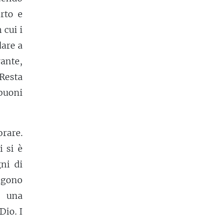
irto e
n cui i
dare a
rante,
 Resta
 buoni
orare.
 si è
ni di
olgono
una
Dio. I