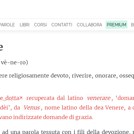
 PAROLE
LIBRI
CORSI
CONTATTI
COLLABORA
PREMIUM
B
e
 vè-ne-ro)
ere religiosamente devoto, riverire, onorare, osse
e dotta
recuperata dal latino
venerare
, ‘doma
 dèi’, da
Venus
, nome latino della dea Venere, a 
ivano indirizzate domande di grazia.
 ad una parola tessuta con i fili della
devozione
,