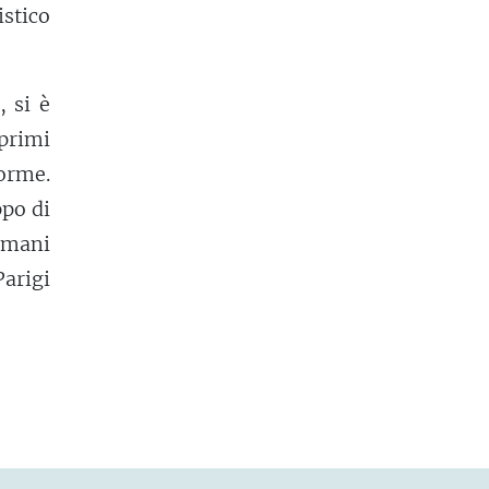
stico
, si è
 primi
forme.
ppo di
 mani
Parigi