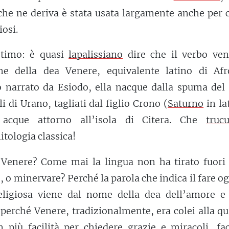
 che ne deriva è stata usata largamente anche per 
iosi.
etimo: è quasi
lapalissiano
dire che il verbo ven
e della dea Venere, equivalente latino di Afro
o narrato da Esiodo, ella nacque dalla spuma del
i di Urano, tagliati dal figlio Crono (
Saturno
in la
 acque attorno all’isola di Citera. Che
truc
itologia classica!
 Venere? Come mai la lingua non ha tirato fuori 
 o minervare? Perché la parola che indica il fare o
eligiosa viene dal nome della dea dell’amore e 
 perché Venere, tradizionalmente, era colei alla qu
n più facilità per chiedere grazie e miracoli, fa