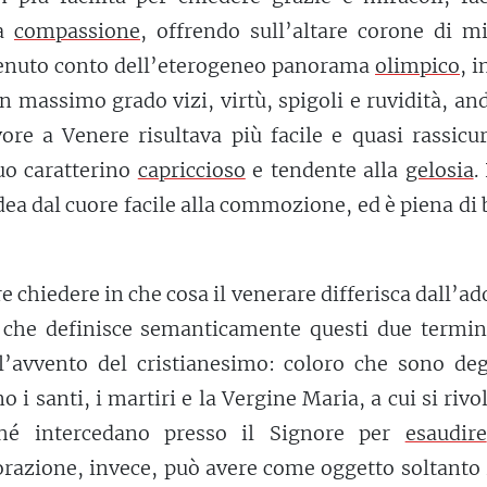
ua
compassione
, offrendo sull’altare corone di m
 tenuto conto dell’eterogeneo panorama
olimpico
, i
n massimo grado vizi, virtù, spigoli e ruvidità, an
ore a Venere risultava più facile e quasi rassicu
uo caratterino
capriccioso
e tendente alla
gelosia
.
a dal cuore facile alla commozione, ed è piena di
re chiedere in che cosa il venerare differisca dall’ad
a che definisce semanticamente questi due termini
l’avvento del cristianesimo: coloro che sono deg
 i santi, i martiri e la Vergine Maria, a cui si riv
ché intercedano presso il Signore per
esaudire
orazione, invece, può avere come oggetto soltanto 