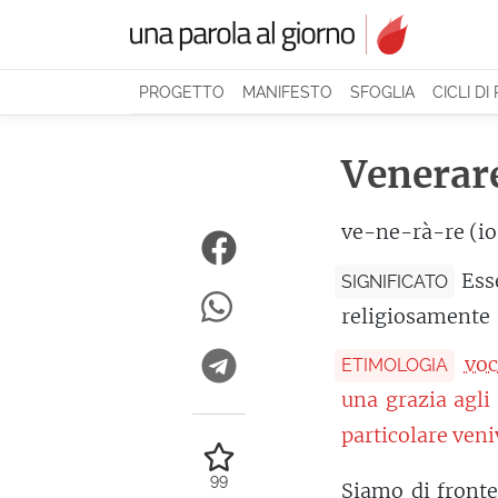
PROGETTO
MANIFESTO
SFOGLIA
CICLI DI
Venerar
ve-ne-rà-re (io
Ess
SIGNIFICATO
religiosamente
voc
ETIMOLOGIA
una grazia agli
particolare ven
99
Siamo di fronte