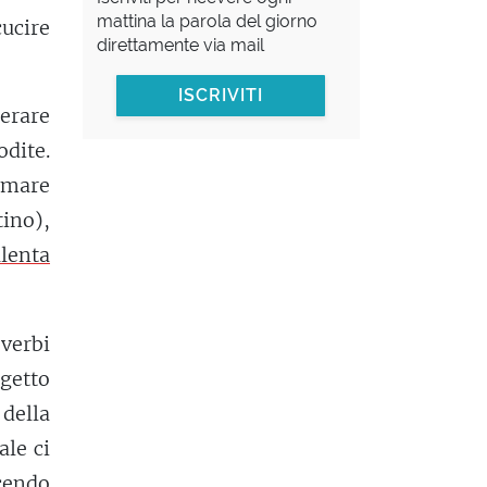
mattina la parola del giorno
cucire
direttamente via mail
ISCRIVITI
erare
dite.
 mare
tino),
ulenta
verbi
ggetto
della
ale ci
cendo