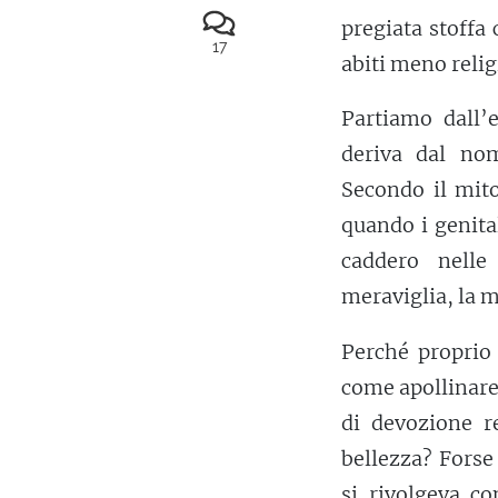
pregiata stoffa
17
abiti meno relig
Partiamo dall’
deriva dal nom
Secondo il mit
quando i genital
caddero nelle
meraviglia, la m
Perché proprio
come apollinare,
di devozione r
bellezza? Forse
si rivolgeva co