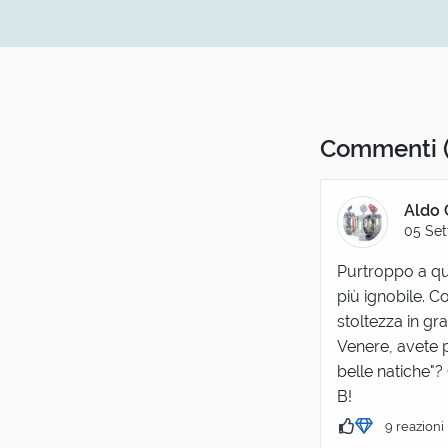
Commenti
Aldo 
05 Set
Purtroppo a qu
più ignobile. C
stoltezza in gr
Venere, avete p
belle natiche"?
B!
9 reazioni