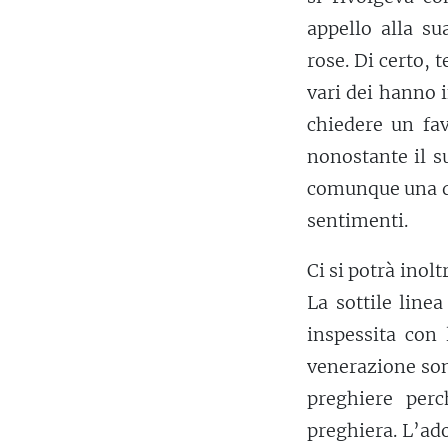
appello alla s
rose. Di certo,
vari dei hanno i
chiedere un fav
nonostante il s
comunque una de
sentimenti.
Ci si potrà inolt
La sottile line
inspessita con 
venerazione sono
preghiere per
preghiera. L’ad