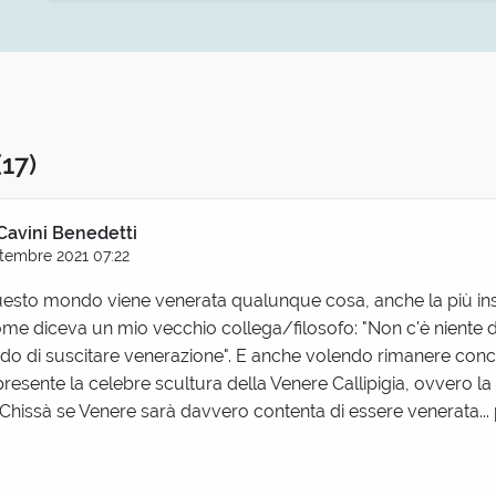
(17)
Cavini Benedetti
tembre 2021 07:22
esto mondo viene venerata qualunque cosa, anche la più insig
ome diceva un mio vecchio collega/filosofo: "Non c'è niente d
ado di suscitare venerazione". E anche volendo rimanere conc
resente la celebre scultura della Venere Callipigia, ovvero la 
 Chissà se Venere sarà davvero contenta di essere venerata... p