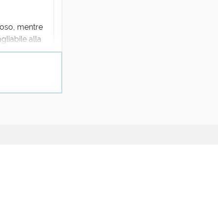
ioso, mentre
liabile alla
ia/la-
/
Note legali
nare una
.
Condizioni - Termini di servizio
Cookie policy