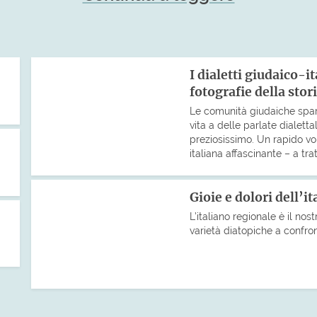
I dialetti giudaico-i
fotografie della stor
Le comunità giudaiche sparse
vita a delle parlate dialett
preziosissimo. Un rapido vol
italiana affascinante – a tratt
Gioie e dolori dell’i
L’italiano regionale è il nost
varietà diatopiche a confro