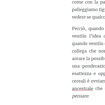
come con la pal
palleggiamo fig
vedere se qualcos
Perciò, quando 
ventilo l’ide
quando ventilo 
collega che no
areare la possibi
una ponderazio
esattezza e opp
cereali è ovviam
ancestrale
che 
pensare
.