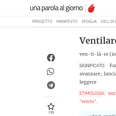
PROGETTO
MANIFESTO
SFOGLIA
CICLI DI
Ventilar
ven-ti-là-re (io
Fa
SIGNIFICATO
avanzare; lancia
leggere
voc
ETIMOLOGIA
‘vento’.
139