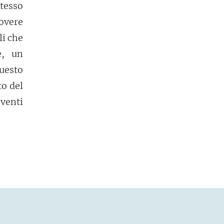
stesso
overe
li che
e, un
questo
to del
 venti