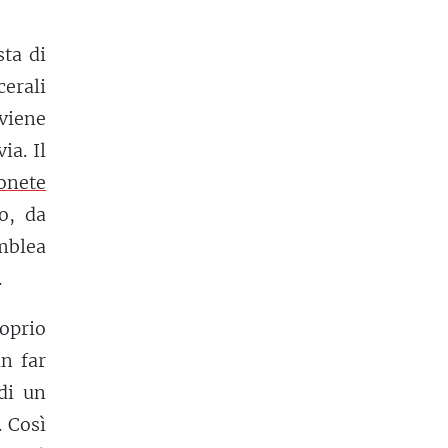
sta di
cerali
viene
ia. Il
onete
o, da
mblea
.
roprio
n far
di un
 Così