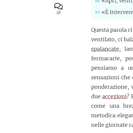
«Apri, venti
«È interven
18
Questa parola c
ventilato, ci b
spalancate
, la
fermacarte, po
pensiamo a un
sensazioni che 
ponderazione, 
due
accezioni
? 
come una brezz
metodica elegan
nelle giornate c