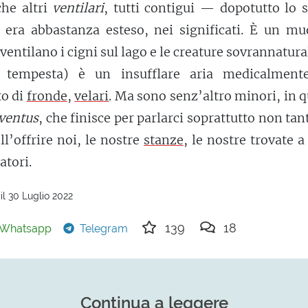
che altri
ventilari
, tutti contigui — dopotutto lo 
 era abbastanza esteso, nei significati. È un mu
 (ventilano i cigni sul lago e le creature sovrannatura
 tempesta) è un insufflare aria medicalment
to di
fronde
,
velari
. Ma sono senz’altro minori, in 
ventus
, che finisce per parlarci soprattutto non tan
ll’offrire noi, le nostre
stanze
, le nostre trovate a
atori.
il 30 Luglio 2022
139
18
Whatsapp
Telegram
Continua a leggere