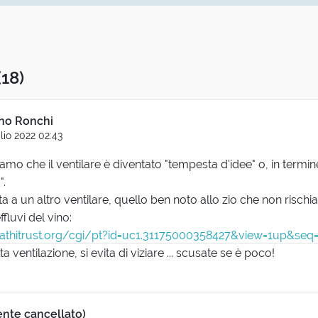
(18)
no Ronchi
lio 2022 02:43
mo che il ventilare è diventato "tempesta d'idee" o, in termi
".
ta a un altro ventilare, quello ben noto allo zio che non rischia
ffluvi del vino:
hathitrust.org/cgi/pt?id=uc1.31175000358427&view=1up&seq=
 ventilazione, si evita di viziare ... scusate se è poco!
ente cancellato)