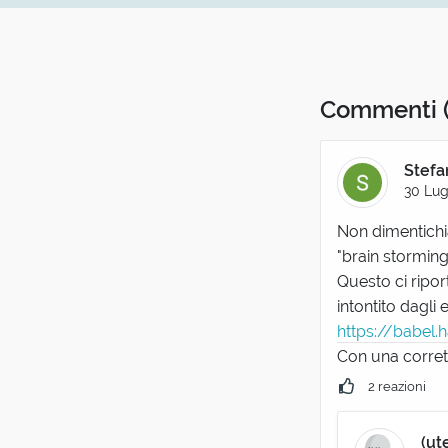
Commenti
Stefa
30 Lug
Non dimentichia
"brain storming
Questo ci ripor
intontito dagli e
https://babel.
Con una corretta
2 reazioni
(ut