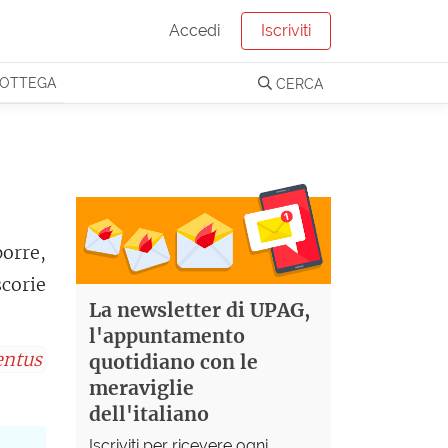
Accedi
Iscriviti
OTTEGA
CERCA
orre,
scorie
La newsletter di UPAG,
l'appuntamento
entus
quotidiano con le
meraviglie
dell'italiano
Iscriviti per ricevere ogni