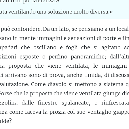
liamo un po' la stanza.»
uta ventilando una soluzione molto diversa.»
i può confondere. Da un lato, se pensiamo a un loca
alzano in mente immagini e sensazioni di porte e fi
mpadari che oscillano e fogli che si agitano so
sizioni esposte o perfino panoramiche; dall’alt
a proposta che viene ventilata, le immagini
ci arrivano sono di prova, anche timida, di discus
valutazione. Come diavolo si mettono a sistema q
Forse che la proposta che viene ventilata giunge di
olina dalle finestre spalancate, o rinfrescat
za come faceva la prozia col suo ventaglio giapp
alde?