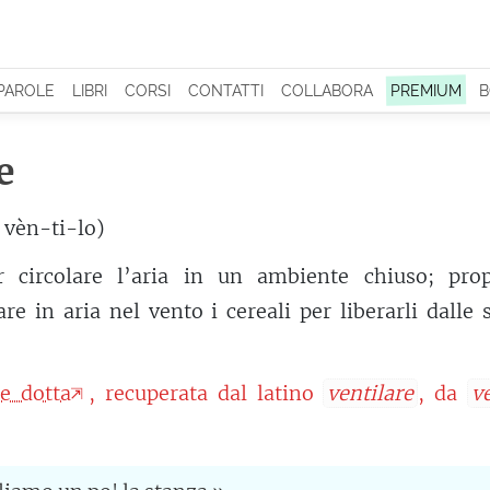
 PAROLE
LIBRI
CORSI
CONTATTI
COLLABORA
PREMIUM
B
e
 vèn-ti-lo)
r circolare l’aria in un ambiente chiuso; prop
re in aria nel vento i cereali per liberarli dalle 
e dotta
, recuperata dal latino
ventilare
, da
v