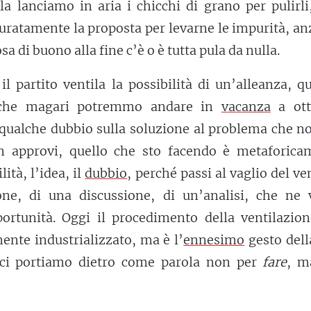
a lanciamo in aria i chicchi di grano per pulirli
uratamente la proposta per levarne le impurità, an
a di buono alla fine c’è o è tutta pula da nulla.
il partito ventila la possibilità di un’alleanza, 
a che magari potremmo andare in
vacanza
a ott
qualche dubbio sulla soluzione al problema che no
n approvi, quello che sto facendo è metaforica
lità, l’idea, il
dubbio
, perché passi al vaglio del ve
ne, di una discussione, di un’analisi, che ne v
ortunità. Oggi il procedimento della ventilazion
ente industrializzato, ma è l’
ennesimo
gesto dell
ci portiamo dietro come parola non per
fare
, m