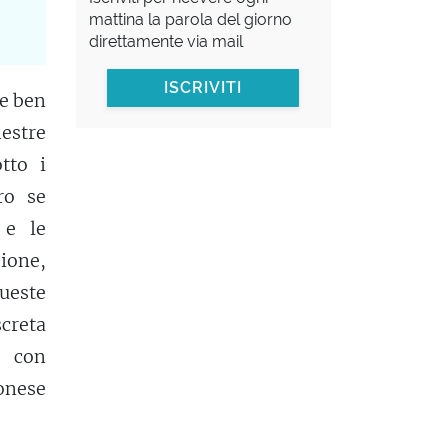
mattina la parola del giorno
direttamente via mail
ISCRIVITI
le ben
nestre
tto i
ro se
 e le
sione,
ueste
screta
a con
onese