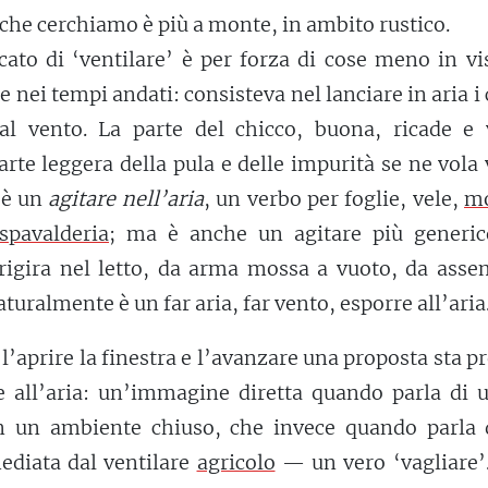
che cerchiamo è più a monte, in ambito rustico.
icato di ‘ventilare’ è per forza di cose meno in vi
 nei tempi andati: consisteva nel lanciare in aria i 
al vento. La parte del chicco, buona, ricade e 
arte leggera della pula e delle impurità se ne vola v
è un
agitare nell’aria
, un verbo per foglie, vele,
m
spavalderia
; ma è anche un agitare più generic
rigira nel letto, da arma mossa a vuoto, da asse
turalmente è un far aria, far vento, esporre all’aria
 l’aprire la finestra e l’avanzare una proposta sta p
e all’aria: un’immagine diretta quando parla di u
 in un ambiente chiuso, che invece quando parla 
ediata dal ventilare
agricolo
— un vero ‘vagliare’.