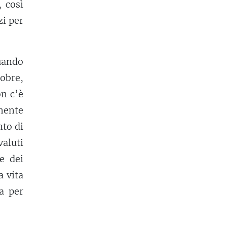
, così
zi per
quando
obre,
n c’è
mente
nto di
aluti
e dei
a vita
a per