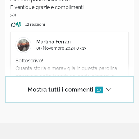
E ventidue grazie e complimenti
:-))
12 reazioni
Martina Ferrari
09 Novembre 2024 07:13
Sottoscrivo!
Quanta storia e meraviglia in questa parolina
che passa sotto traccia nei nostri discorsi,le
parole altisonanti sanno prendersi la scena con
Mostra tutti i commenti
17
i rutilanti effetti speciali di cui sono
capaci,relegando le parole umili in un
androne,zona di solito fosca che si attraversa
senza vedere quel che ci si può nascondere.
Buon sabato a tutti
7 reazioni