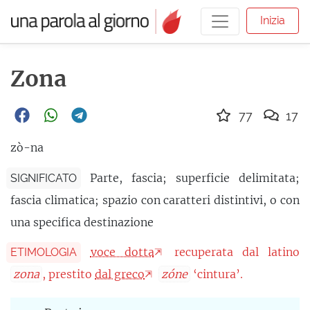
Inizia
Zona
77
17
zò-na
Parte, fascia; superficie delimitata;
SIGNIFICATO
fascia climatica; spazio con caratteri distintivi, o con
una specifica destinazione
voce dotta
recuperata dal latino
ETIMOLOGIA
zona
, prestito
dal greco
zóne
‘cintura’.