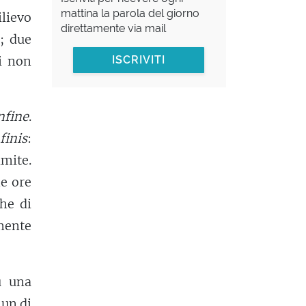
mattina la parola del giorno
ilievo
direttamente via mail
; due
i non
ISCRIVITI
nfine
.
finis
:
imite.
e ore
he di
mente
u una
 un di