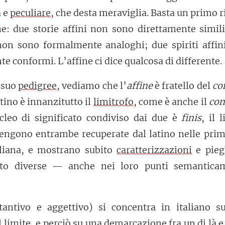
a e
peculiare
, che desta meraviglia. Basta un primo r
e: due storie affini non sono direttamente simili
 non sono formalmente analoghi; due spiriti affin
e conformi. L’affine ci dice qualcosa di differente.
 suo
pedigree
, vediamo che l’
affine
è fratello del
co
tino è innanzitutto il
limitrofo
, come è anche il
con
cleo di significato condiviso dai due è
finis
, il l
engono entrambe recuperate dal latino nelle prim
aliana, e mostrano subito
caratterizzazioni
e pieg
olto diverse — anche nei loro punti semantica
antivo e aggettivo) si concentra in italiano s
 limite, e perciò su una demarcazione fra un di là e