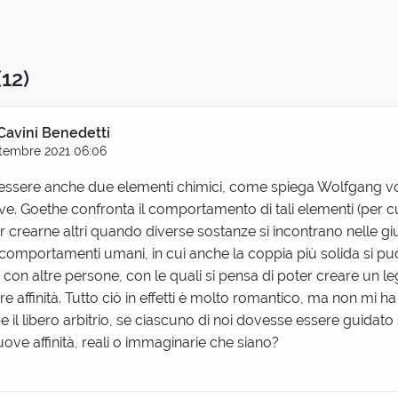
(12)
Cavini Benedetti
tembre 2021 06:06
 essere anche due elementi chimici, come spiega Wolfgang v
ttive. Goethe confronta il comportamento di tali elementi (per c
r crearne altri quando diverse sostanze si incontrano nelle gi
 comportamenti umani, in cui anche la coppia più solida si può
i con altre persone, con le quali si pensa di poter creare un 
 affinità. Tutto ciò in effetti è molto romantico, ma non mi ha
e il libero arbitrio, se ciascuno di noi dovesse essere guidato
uove affinità, reali o immaginarie che siano?
i