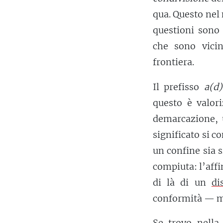
qua. Questo nel
questioni sono
che sono vicin
frontiera.
Il prefisso
a(d
questo è valori
demarcazione, 
significato si c
un confine sia s
compiuta: l’affin
di là di un
di
conformità — ma 
Se trovo nella