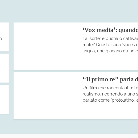
‘Vox media’: quando 
o.
La ‘sorte’ è buona o cattiva?
male? Queste sono ‘voces m
lingua, che giocano da un ca
“Il primo re” parla d
Un film che racconta il mi
realismo, ricorrendo a uno s
parlato come ‘protolatino’, 