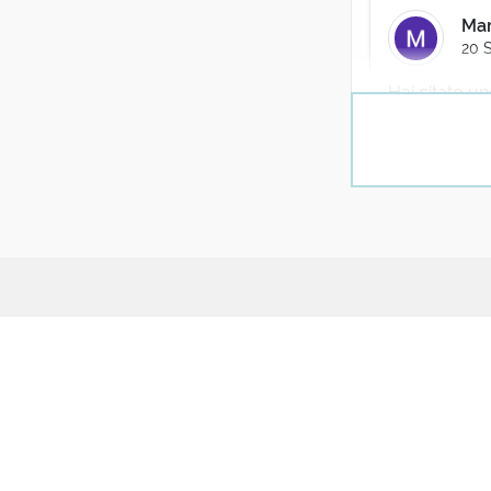
Mar
20 
Hai citato un
immediatamen
affinità ele
attrazioni fat
spinta inter
Del resto, gl
15 reaz
J
UPAG
Part
2
Concordo
Il progetto
Conta
Manifesto
Coll
A
Chi siamo
Quiz