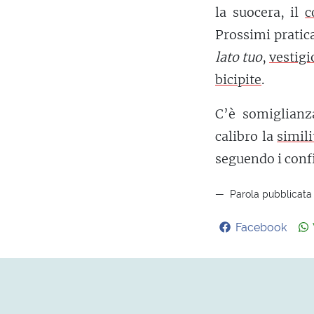
la suocera, il
c
Prossimi pratica
lato tuo
,
vestigi
bicipite
.
C’è somiglianz
calibro la
simil
seguendo i confi
Parola pubblicata 
Facebook