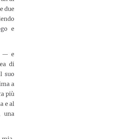
he due
dendo
ogo e
ti — e
nea di
il suo
sima a
ra più
a e al
, una
 mia,