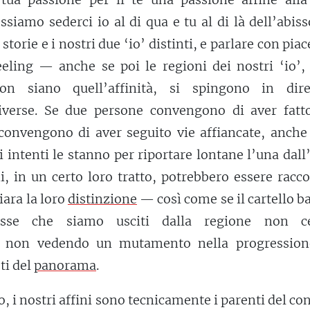
ssiamo sederci io al di qua e tu al di là dell’abis
storie e i nostri due ‘io’ distinti, e parlare con piac
ling — anche se poi le regioni dei nostri ‘io’, 
on siano quell’affinità, si spingono in dire
iverse. Se due persone convengono di aver fatt
, convengono di aver seguito vie affiancate, anche
i intenti le stanno per riportare lontane l’una dall’
ni, in un certo loro tratto, potrebbero essere racc
iara la loro
distinzione
— così come se il cartello b
asse che siamo usciti dalla regione non 
 non vedendo un mutamento nella progression
eti del
panorama
.
, i nostri affini sono tecnicamente i parenti del co