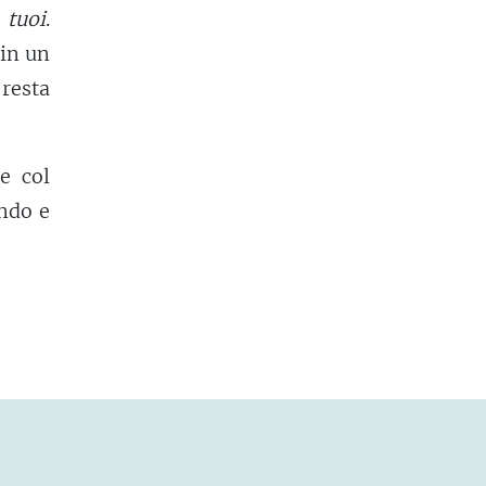
i
tuoi
.
 in un
 resta
e col
ando e