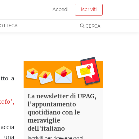
Accedi
Iscriviti
OTTEGA
CERCA
tto a
La newsletter di UPAG,
ofo’,
l'appuntamento
quotidiano con le
meraviglie
faccia
dell'italiano
o una
Iscriviti per ricevere ogni