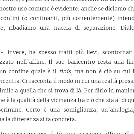
 nostro uso comune è evidente: anche se diciamo c
 confini (o confinanti, più correntemente) inten
e, ribadiamo una traccia di separazione. Dial
)-
, invece, ha spesso tratti più lievi, scontorna
zzato nell’affine. Il suo baricentro resta una li
un confine quale è il
finis
, ma non è ciò su cui 
oncentra. Ci racconta il modo in cui una realtà pros
imile a quella che si trova di là. Per dirlo in manie
e è la qualità della vicinanza fra ciò che sta al di qu
scrimine
. Certo è una somiglianza, un’analogia
la differenza si fa concreta.
 tua passione per il tè una passione affine alla