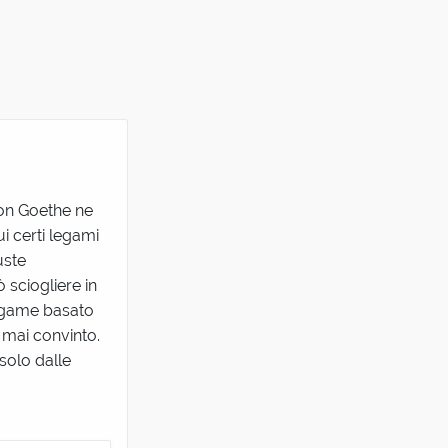
on Goethe ne
ui certi legami
uste
 sciogliere in
legame basato
 mai convinto.
 solo dalle