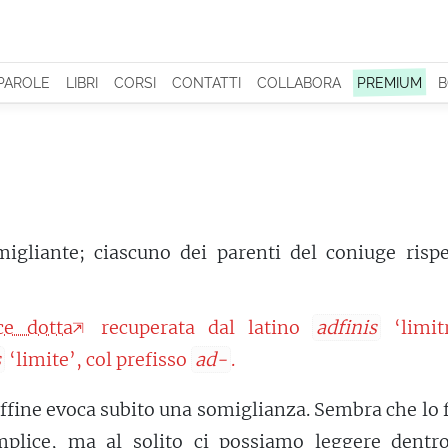
 PAROLE
LIBRI
CORSI
CONTATTI
COLLABORA
PREMIUM
B
igliante; ciascuno dei parenti del coniuge rispe
ce dotta
recuperata dal latino
adfinis
‘limitr
s
‘limite’, col prefisso
ad-
.
affine evoca subito una somiglianza. Sembra che lo 
plice, ma al solito ci possiamo leggere dentr