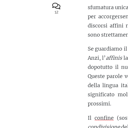
sfumatura unic
12
per accorgersen
discorsi affini
sono strettament
Se guardiamo il
Anzi, l’
affinis
la
dopotutto il nu
Queste parole v
della lingua it
significato m
prossimi.
Il
confine
(sost
condivisione
del