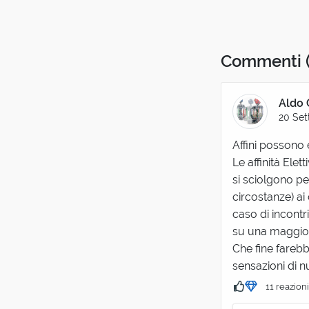
Commenti
Aldo 
20 Set
Affini possono
Le affinità Ele
si sciolgono pe
circostanze) ai
caso di incontr
su una maggiore
Che fine farebb
sensazioni di n
11 reazion