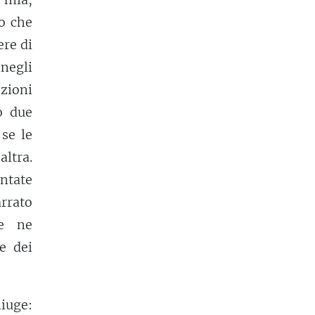
so che
ere di
negli
zioni
o due
 se le
altra.
ontate
arrato
ce ne
e dei
niuge: