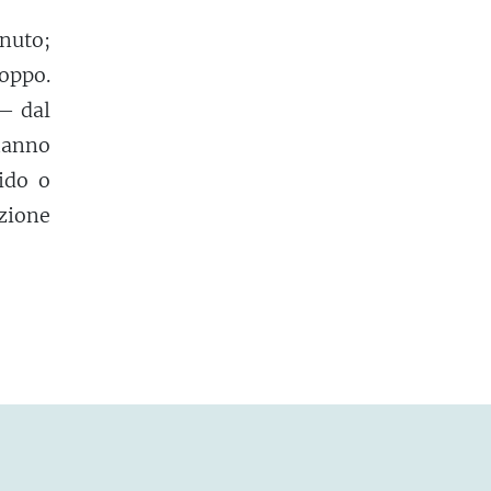
nuto;
roppo.
 — dal
hanno
ido o
zione