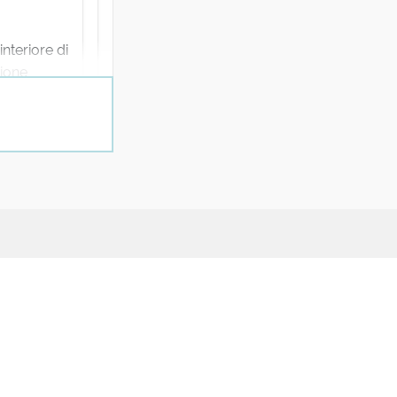
nteriore di
zione
Note legali
Condizioni - Termini di servizio
Cookie policy
Privacy policy