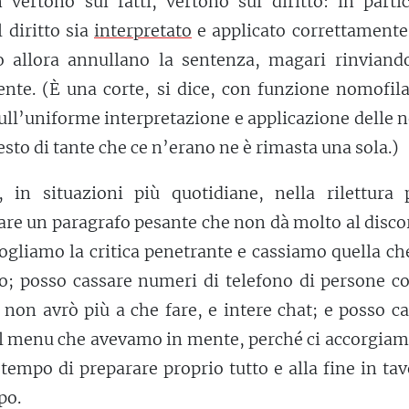
vertono sui fatti, vertono sul diritto: in partic
l diritto sia
interpretato
e applicato correttamente
o allora annullano la sentenza, magari rinviando
nte. (È una corte, si dice, con funzione nomofila
 sull’uniforme interpretazione e applicazione delle
to di tante che ce n’erano ne è rimasta una sola.)
in situazioni più quotidiane, nella rilettura 
sare un paragrafo pesante che non dà molto al disco
cogliamo la critica penetrante e cassiamo quella c
to; posso cassare numeri di telefono di persone c
non avrò più a che fare, e intere chat; e posso c
l menu che avevamo in mente, perché ci accorgiam
tempo di preparare proprio tutto e alla fine in tav
po.