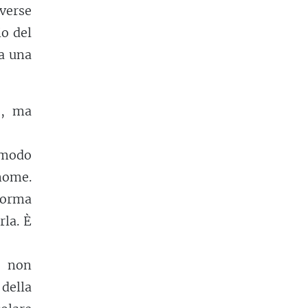
verse
io del
a una
o, ma
n modo
 nome.
forma
rla. È
e non
della