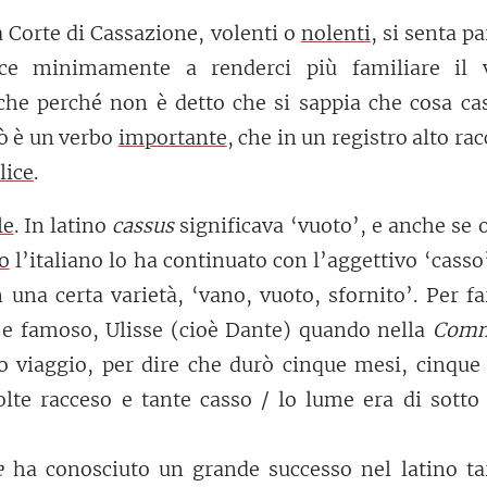
la Corte di Cassazione, volenti o
nolenti
, si senta pa
sce minimamente a renderci più familiare il 
he perché non è detto che si sappia che cosa cas
ò è un verbo
importante
, che in un registro alto ra
lice
.
le
. In latino
cassus
significava ‘vuoto’, e anche se 
o
l’italiano lo ha continuato con l’aggettivo ‘casso
n una certa varietà, ‘vano, vuoto, sfornito’. Per f
 e famoso, Ulisse (cioè Dante) quando nella
Comm
o viaggio, per dire che durò cinque mesi, cinque 
lte racceso e tante casso / lo lume era di sotto 
e
ha conosciuto un grande successo nel latino ta