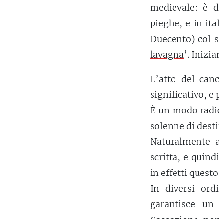
medievale: è d
pieghe, e in ita
Duecento) col si
lavagna
’. Inizi
L’atto del can
significativo, e
È un modo radic
solenne di dest
Naturalmente a
scritta, e quind
in effetti quest
In diversi or
garantisce un