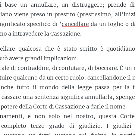
i base un annullare, un distruggere; prende di
liano viene preso in prestito (prestissimo, all’iniz
gnificato specifico di ‘
cancellare
da un foglio o d
amo a intravedere la Cassazione.
cellare qualcosa che è stato scritto è quotidian
 può avere grandi implicazioni.
ale di contraddire, di confutare, di bocciare. È u
ituire qualcuno da un certo ruolo, cancellandone il
nche tutto il mondo della legge passa per la 
i cassare una sentenza significa annullarla, spenge
o potere della Corte di Cassazione a darle il nome.
dinamenti, e non solo nel nostro, questa Cort
 completo terzo grado di giudizio. I giudizi 