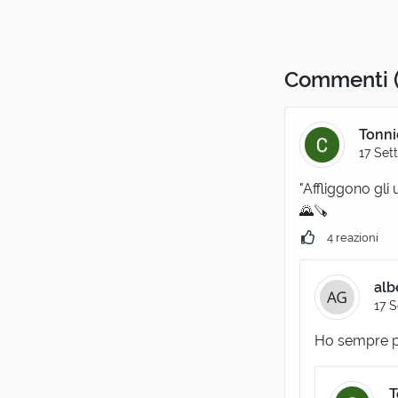
Commenti
Tonni
17 Set
"Affliggono gli
🌄🪚
4 reazioni
alb
17 
Ho sempre p
T