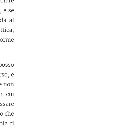
olare
, e se
la al
ttica,
 norme
posso
rso, e
he non
on cui
assare
o che
ola ci