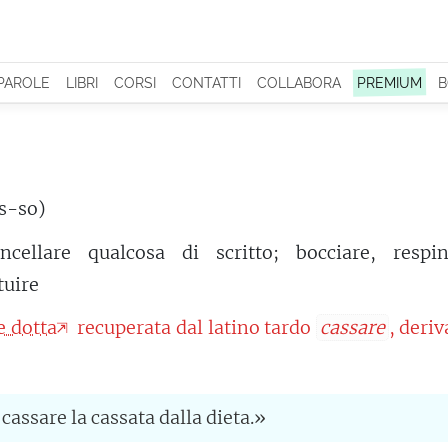
 PAROLE
LIBRI
CORSI
CONTATTI
COLLABORA
PREMIUM
B
às-so)
ncellare qualcosa di scritto; bocciare, respin
tuire
e dotta
recuperata dal latino tardo
cassare
, deriv
assare la cassata dalla dieta.»