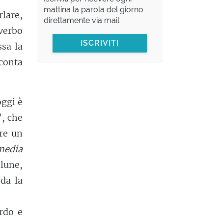
mattina la parola del giorno
rlare,
direttamente via mail
verbo
ISCRIVITI
sa la
cconta
oggi è
’, che
are un
edia
lune,
da la
rdo e