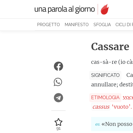
PROGETTO
MANIFESTO
SFOGLIA
CICLI DI
Cassare
cas-sà-re (io c
Ca
SIGNIFICATO
annullare; desti
voc
ETIMOLOGIA
cassus
‘vuoto’.
«Non posso c
91