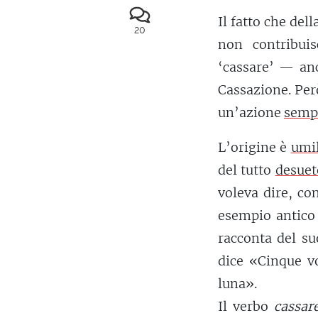
Il fatto che del
20
non contribui
‘cassare’ — anc
Cassazione. Per
un’azione
semp
L’origine è
umi
del tutto
desuet
voleva dire, co
esempio antico
racconta del su
dice «Cinque vo
luna».
Il verbo
cassar