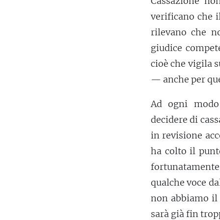
Cassazione non 
verificano che i
rilevano che n
giudice compete
cioè che vigila
— anche per ques
Ad ogni modo, 
decidere di cas
in revisione ac
ha colto il pun
fortunatamente 
qualche voce da
non abbiamo il 
sarà già fin trop