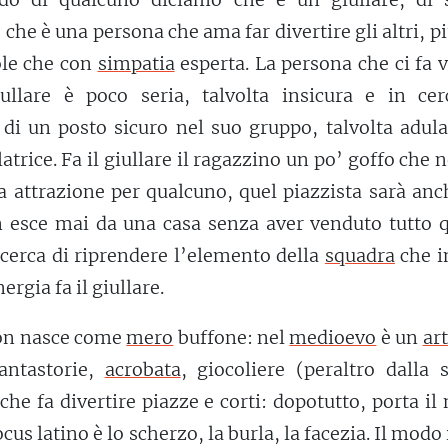
che è una persona che ama far divertire gli altri, p
ole che con
simpatia
esperta. La persona che ci fa 
ullare è poco seria, talvolta insicura e in cer
di un posto sicuro nel suo gruppo, talvolta adula
trice. Fa il giullare il ragazzino un po’ goffo che 
a attrazione per qualcuno, quel piazzista sarà an
 esce mai da una casa senza aver venduto tutto q
 cerca di riprendere l’elemento della
squadra
che i
ergia fa il giullare.
non nasce come
mero
buffone: nel
medioevo
è un
art
antastorie,
acrobata
, giocoliere (peraltro dalla 
 che fa divertire piazze e corti: dopotutto, porta i
iocus latino è lo scherzo, la burla, la facezia. Il modo 