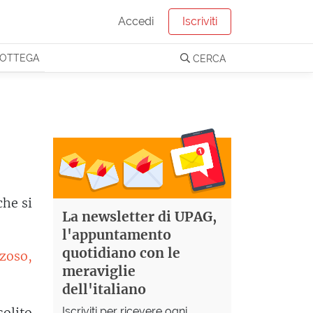
Accedi
Iscriviti
OTTEGA
CERCA
che si
La newsletter di UPAG,
l'appuntamento
quotidiano con le
zoso,
meraviglie
dell'italiano
Iscriviti per ricevere ogni
olito