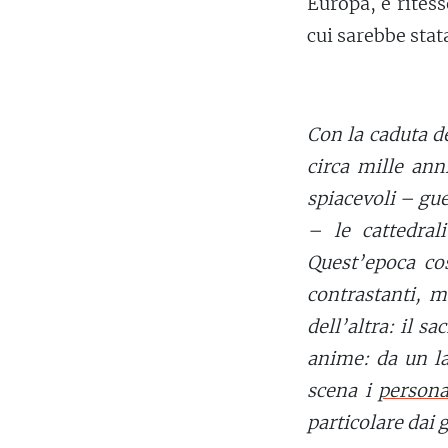
Europa, e rites
cui sarebbe stat
Con la caduta d
circa mille ann
spiacevoli – gu
– le cattedral
Quest’epoca co
contrastanti, 
dell’altra: il s
anime: da un l
scena i
persona
particolare dai g