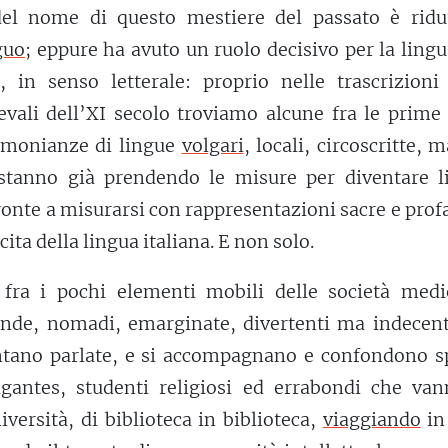
 del nome di questo mestiere del passato è ridut
guo
; eppure ha avuto un ruolo decisivo per la lingu
a, in senso letterale: proprio nelle trascrizioni
evali dell’XI secolo troviamo alcune fra le prime
timonianze di lingue
volgari
, locali, circoscritte, 
tanno già prendendo le misure per diventare l
pronte a misurarsi con rappresentazioni sacre e prof
cita della lingua italiana. E non solo.
 fra i pochi elementi mobili delle società medie
nde, nomadi, emarginate, divertenti ma indecent
ntano parlate, e si accompagnano e confondono s
agantes, studenti religiosi ed errabondi che van
iversità, di biblioteca in biblioteca,
viaggiando
in