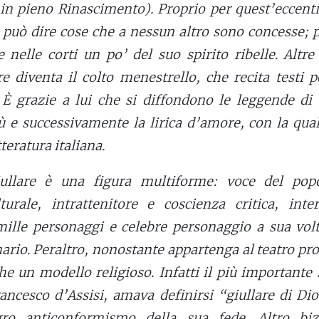
in pieno Rinascimento). Proprio per quest’eccentr
e può dire cose che a nessun altro sono concesse; 
nelle corti un po’ del suo spirito ribelle. Altre
re diventa il colto menestrello, che recita testi p
. È grazie a lui che si diffondono le leggende di
 e successivamente la lirica d’amore, con la qual
teratura italiana.
ullare è una figura multiforme: voce del pop
turale, intrattenitore e coscienza critica, inter
ille personaggi e celebre personaggio a sua volt
rio. Peraltro, nonostante appartenga al teatro pr
he un modello religioso. Infatti il più importante
rancesco d’Assisi, amava definirsi “giullare di Di
gro anticonformismo della sua fede. Altro biz