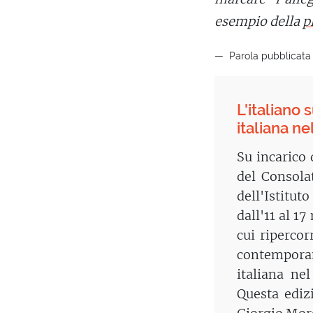
esempio della
p
Parola pubblicata
L'italiano 
italiana ne
Su incarico 
del Consola
dell'Istitu
dall'11 al 1
cui ripercor
contemporan
italiana ne
Questa edizi