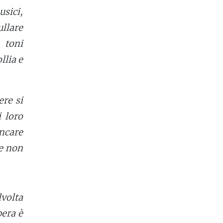
usici,
ullare
 toni
llia e
ere si
 loro
ancare
se non
lvolta
pera è