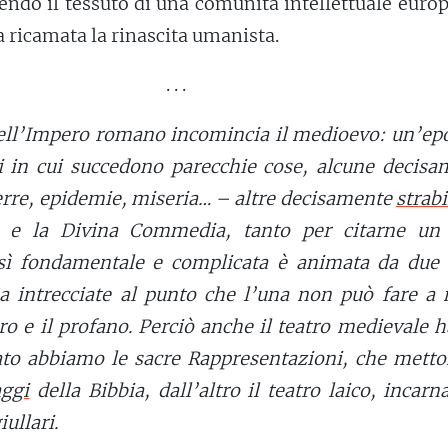
sendo il tessuto di una comunità intellettuale euro
a ricamata la rinascita umanista.
. . .
ell’Impero romano incomincia il medioevo: un’epo
i in cui succedono parecchie cose, alcune decisa
erre, epidemie, miseria… – altre decisamente
strabi
i e la Divina Commedia, tanto per citarne un 
sì fondamentale e complicata è animata da due 
ma intrecciate al punto che l’una non può fare a
acro e il profano. Perciò anche il teatro medievale 
ato abbiamo le sacre Rappresentazioni, che metto
ggi
della Bibbia, dall’altro il teatro laico, incarn
iullari.