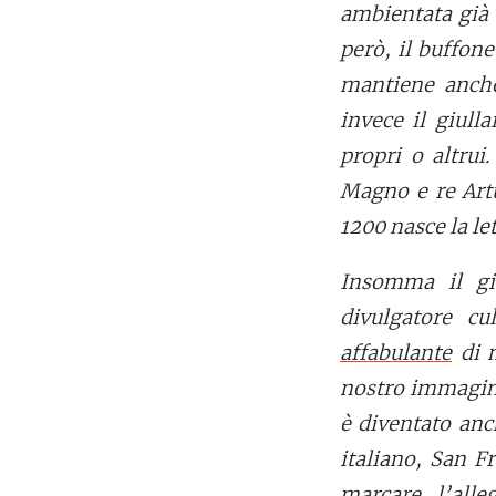
ambientata già 
però, il buffon
mantiene anche 
invece il giulla
propri o altrui
Magno e re Artù
1200 nasce la let
Insomma il gi
divulgatore cul
affabulante
di m
nostro immagina
è diventato anc
italiano, San F
marcare l’alle