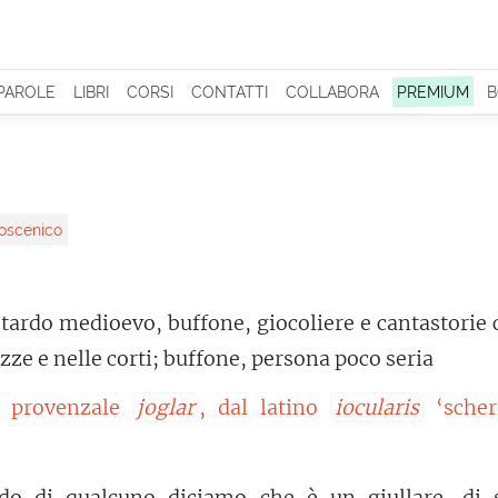
 PAROLE
LIBRI
CORSI
CONTATTI
COLLABORA
PREMIUM
B
coscenico
 tardo medioevo, buffone, giocoliere e cantastorie 
azze e nelle corti; buffone, persona poco seria
l provenzale
joglar
, dal latino
iocularis
‘scher
do di qualcuno diciamo che è un giullare, di s