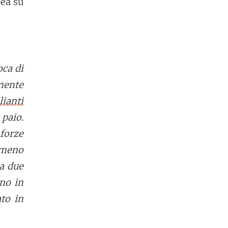
pea su
ca di
mente
lianti
paio.
forze
 meno
ha due
no in
ato in