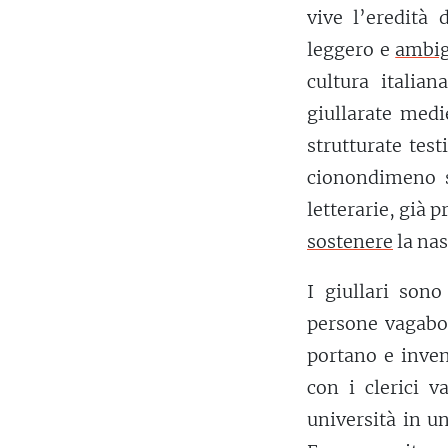
vive l’eredità
leggero e
ambi
cultura italian
giullarate medi
strutturate tes
cionondimeno s
letterarie, già 
sostenere
la nas
I giullari sono
persone vagabo
portano e inve
con i clerici v
università in un