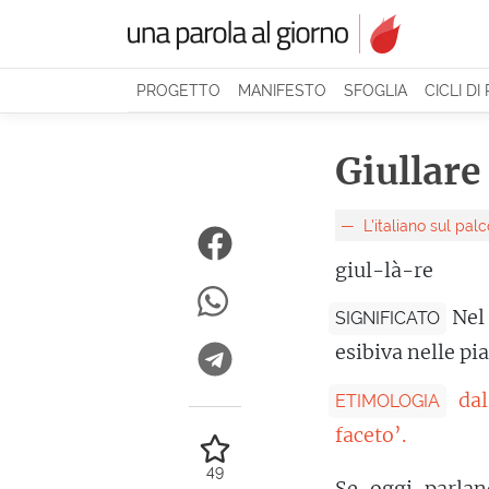
PROGETTO
MANIFESTO
SFOGLIA
CICLI DI
Giullare
L'italiano sul pal
giul-là-re
Nel
SIGNIFICATO
esibiva nelle pi
da
ETIMOLOGIA
faceto’.
49
Se oggi parlan