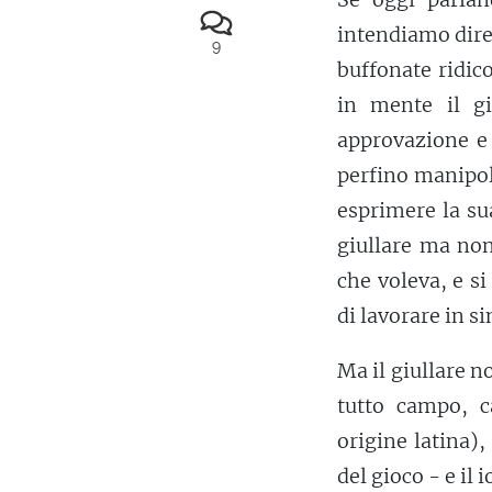
intendiamo dire 
9
buffonate ridic
in mente il gi
approvazione e 
perfino manipola
esprimere la su
giullare ma non
che voleva, e si
di lavorare in sin
Ma il giullare 
tutto campo, c
origine latina),
del gioco - e il 