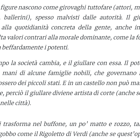
figure nascono come girovaghi tuttofare (attori, m
 ballerini), spesso malvisti dalle autorità. Il gi
 alla quotidianità concreta della gente, anche in
lta valori contrari alla morale dominante, come la fo
ca beffardamente i potenti.
po la società cambia, e il giullare con essa. Il pot
 mani di alcune famiglie nobili, che governano i
fossero dei piccoli stati. E in un castello non può m
e, perciò il giullare diviene artista di corte (anche 
nelle città).
si trasforma nel buffone, un po’ matto e rozzo, ta
gobbo come il Rigoletto di Verdi (anche se quest’o