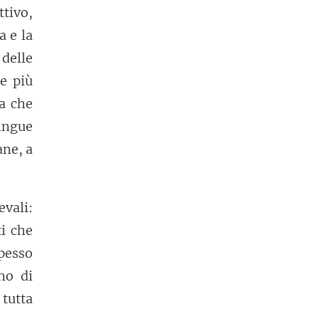
tivo,
a e la
 delle
 e più
ma che
ingue
ane, a
vali:
i che
pesso
no di
 tutta