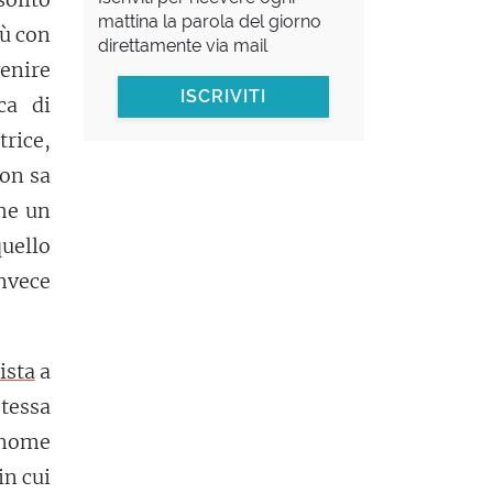
mattina la parola del giorno
iù con
direttamente via mail
venire
ISCRIVITI
ca di
trice,
non sa
che un
uello
nvece
ista
a
stessa
l nome
in cui