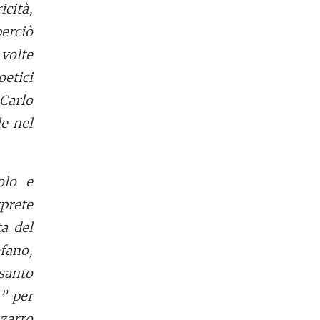
icità,
perciò
 volte
oetici
 Carlo
e nel
olo e
prete
a del
ofano,
 santo
o” per
zarro