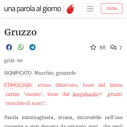
Inizia
Gruzzo
88
7
grùz-zo
Mucchio; gruzzolo
SIGNIFICATO
etimo dibattuto, forse dal latino
ETIMOLOGIA
curtus
‘mozzo’, forse dal
longobardo
gruzzi
‘mucchio di scarti’.
Parola inimmaginata, strana, introvabile nell’uso
corrente e anzi
desueta
da seicento anni… che però