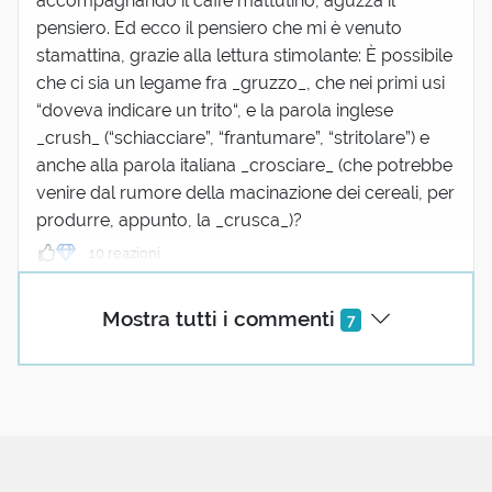
accompagnando il caffè mattutino, aguzza il
pensiero. Ed ecco il pensiero che mi è venuto
stamattina, grazie alla lettura stimolante: È possibile
che ci sia un legame fra _gruzzo_, che nei primi usi
“doveva indicare un trito“, e la parola inglese
_crush_ (“schiacciare”, “frantumare”, “stritolare”) e
anche alla parola italiana _crosciare_ (che potrebbe
venire dal rumore della macinazione dei cereali, per
produrre, appunto, la _crusca_)?
10 reazioni
Mostra tutti i commenti
7
Anna Giorgetti
18 Maggio 2021 09:10
Aaah, adesso ho capito da dove deriva il tedesco
Grütze, in uso ancora oggi con il significato di
"cereali tritati". Da cui viene anche il fantasmagorico
dessert rote Grütze, diffuso soprattutto in zona