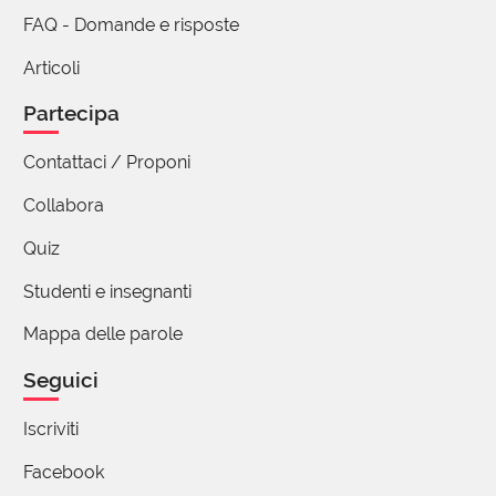
19 reazioni
FAQ - Domande e risposte
anna maria ghisoni
Articoli
15 Marzo 2023 07:01
Partecipa
Anche a me si è immediatamente ripresentata
"A Silvia", in realtà unico contesto in cui abbia
Contattaci / Proponi
incontrato questa parola. Ah, che fortuna aver
Collabora
studiato a memoria tante poesie alle
elementari!
Quiz
9 reazioni
Studenti e insegnanti
Mappa delle parole
ROMANA BACCHIANI
15 Marzo 2023 10:59
Seguici
Italo Calvino: Tre chiavi, tre talismani per il
Iscriviti
2000.
Primo: imparare delle poesie a memoria,
Facebook
molte poesie a memoria; da bambini, da