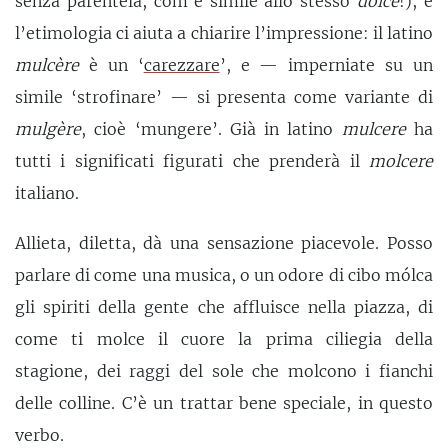
senza parentela, com’è simile allo stesso
dolce
!), e
l’etimologia ci aiuta a chiarire l’impressione: il latino
mulcère
è un ‘
carezzare
’, e — imperniate su un
simile ‘strofinare’ — si presenta come variante di
mulgère
, cioè ‘mungere’. Già in latino
mulcere
ha
tutti i significati figurati che prenderà il
molcere
italiano.
Allieta, diletta, dà una sensazione piacevole. Posso
parlare di come una musica, o un odore di cibo mólca
gli spiriti della gente che affluisce nella piazza, di
come ti molce il cuore la prima ciliegia della
stagione, dei raggi del sole che molcono i fianchi
delle colline. C’è un trattar bene speciale, in questo
verbo.