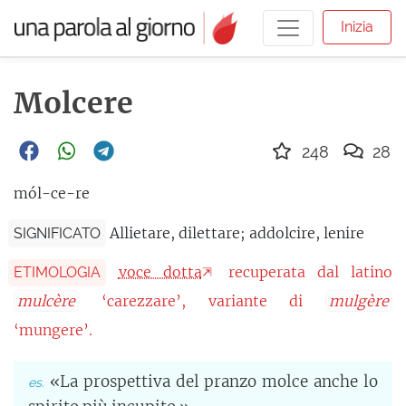
Inizia
Molcere
248
28
mól-ce-re
Allietare, dilettare; addolcire, lenire
SIGNIFICATO
voce dotta
recuperata dal latino
ETIMOLOGIA
mulcère
‘carezzare’, variante di
mulgère
‘mungere’.
«La prospettiva del pranzo molce anche lo