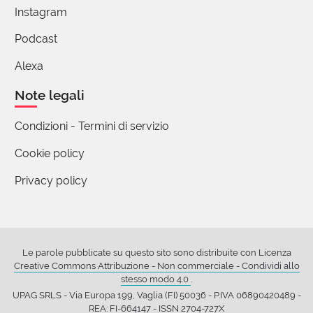
Instagram
giovani, anche da vecchi. Le poesie fanno
compagnia, uno se le ripete mentalmente;
Podcast
e poi lo sviluppo della memoria è molto
importante.
Alexa
14 reazioni
Note legali
Condizioni - Termini di servizio
Beatrice De Santis
Cookie policy
15 Marzo 2023 08:31
Privacy policy
Quando ho letto "molcere" anche io l'ho subito
associata a questi versi di Leopardi 📖❤️
6 reazioni
Le parole pubblicate su questo sito sono distribuite con Licenza
Creative Commons Attribuzione - Non commerciale - Condividi allo
stesso modo 4.0
.
Manuela Martinetti
15 Marzo 2023 20:33
UPAG SRLS - Via Europa 199, Vaglia (FI) 50036 - P.IVA 06890420489 -
REA: FI-664147 - ISSN 2704-727X