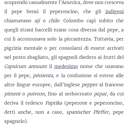
scoprendo casualmente l’America, dove non cresceva
il pepe bensì il peperoncino, che gli
indigeni
chiamavano
ají
o
chile
. Colombo capì subito che
quegli strani baccelli erano cosa diversa dal pepe, a
cui li accomunava solo la piccantezza. Tuttavia, per
pigrizia mentale o per consolarsi di essere arrivati
nel posto sbagliato, gli spagnoli diedero ai frutti del
Capsicum annuum
il
medesimo
nome che usavano
per il pepe,
pimienta
, e la confusione si estese alle
altre lingue europee, dall’inglese
pepper
al francese
piment
o
poivron
, fino al serbocroato
pȁpar
, da cui
deriva il tedesco
Paprika
(peperone e peperoncino,
detti anche, non a caso,
spanischer Pfeffer
, pepe
spagnolo).