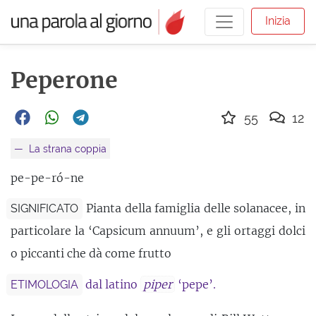
Inizia
Peperone
55
12
La strana coppia
pe-pe-ró-ne
Pianta della famiglia delle solanacee, in
SIGNIFICATO
particolare la ‘Capsicum annuum’, e gli ortaggi dolci
o piccanti che dà come frutto
dal latino
piper
‘pepe’.
ETIMOLOGIA