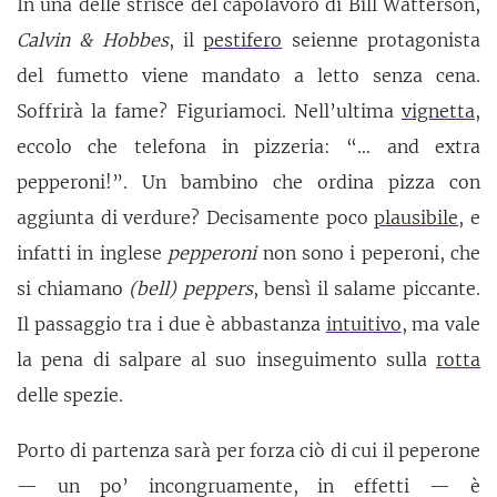
In una delle strisce del capolavoro di Bill Watterson,
Calvin & Hobbes
, il
pestifero
seienne protagonista
del fumetto viene mandato a letto senza cena.
Soffrirà la fame? Figuriamoci. Nell’ultima
vignetta
,
eccolo che telefona in pizzeria: “… and extra
pepperoni!”. Un bambino che ordina pizza con
aggiunta di verdure? Decisamente poco
plausibile
, e
infatti in inglese
pepperoni
non sono i peperoni, che
si chiamano
(bell) peppers
, bensì il salame piccante.
Il passaggio tra i due è abbastanza
intuitivo
, ma vale
la pena di salpare al suo inseguimento sulla
rotta
delle spezie.
Porto di partenza sarà per forza ciò di cui il peperone
— un po’ incongruamente, in effetti — è