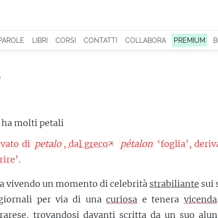
 PAROLE
LIBRI
CORSI
CONTATTI
COLLABORA
PREMIUM
B
o
 ha molti petali
ivato di
petalo
,
dal greco
pétalon
‘foglia’, deriv
rire’.
ta vivendo un momento di celebrità
strabiliante
sui 
giornali per via di una
curiosa
e tenera
vicenda
rarese, trovandosi davanti scritta da un suo alun