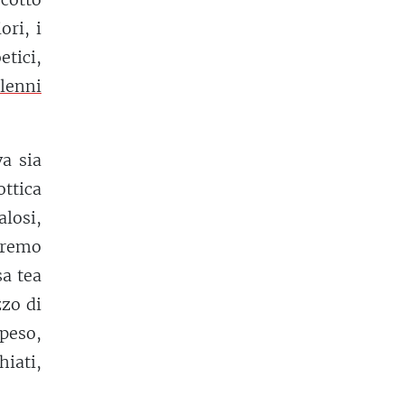
ori, i
tici,
lenni
va sia
ttica
alosi,
diremo
sa tea
zzo di
 peso,
hiati,