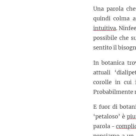
Una parola che 
quindi colma a
intuitiva
. Ninfe
possibile che s
sentito il bisog
In botanica tro
attuali ‘dialip
corolle in cui 
Probabilmente n
E fuor di botan
‘petaloso’ è
piu
parola -
compli
pensiamo a un 