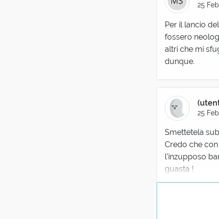
25 Feb
Per il lancio d
fossero neologi
altri che mi sf
dunque.
(uten
25 Feb
Smettetela sub
Credo che con 
l'inzupposo ban
guasta !
Gio
25 