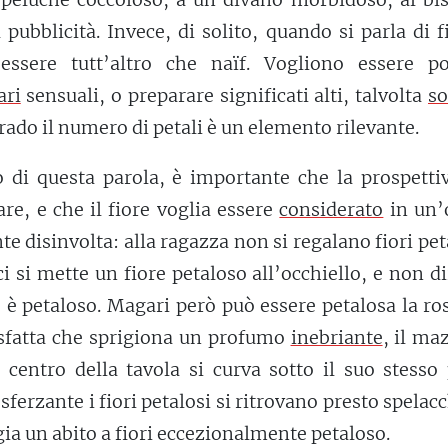
pubblicità. Invece, di solito, quando si parla di fi
essere tutt’altro che naïf. Vogliono essere poe
ri
sensuali, o preparare significati alti, talvolta
so
 rado il numero di petali è un elemento rilevante.
o di questa parola, è importante che la prospetti
re, e che il fiore voglia essere
considerato
in un’o
e disinvolta: alla ragazza non si regalano fiori pet
ci si mette un fiore petaloso all’occhiello, e non 
 è petaloso. Magari però può essere petalosa la ro
sfatta che sprigiona un profumo
inebriante
, il ma
al centro della tavola si curva sotto il suo stesso
sferzante i fiori petalosi si ritrovano presto spelacc
gia un abito a fiori eccezionalmente petaloso.