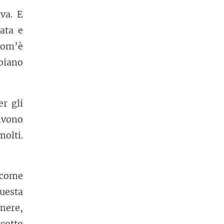
ava. E
ata e
Com’è
bbiano
er gli
ivono
olti.
e come
questa
enere,
cotto