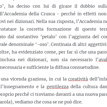
so’, ha deciso con lui di girare il dubbio sull
ll’Accademia della Crusca - perché in effetti non
ovi nei dizionari. Nella sua risposta, l’Accademia 
nstatare la corretta formazione di questo ter
ato dal sostantivo ‘petalo’ con l’aggiunta del c
vale denominale ‘-oso’. Centinaia di altri aggettiv
oltre, ha evidenziato come, per far sì che una paro
inclusa nei dizionari, non sia necessario l’
aval
 necessaria e sufficiente la diffusa consuetudine.
una vicenda graziosa, in cui la
creatività
dell’inf
ell’insegnamento e la
gentilezza
della cultura dan
 proprio perché ci troviamo davanti a una nuova par
parola), vediamo che cosa se ne può dire.