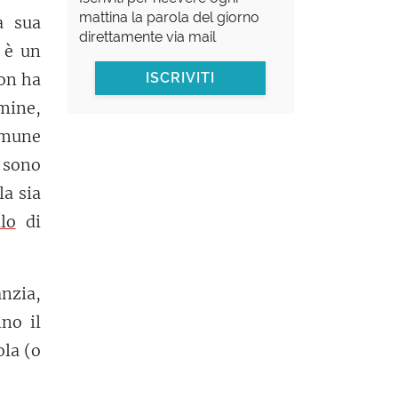
mattina la parola del giorno
a sua
direttamente via mail
 è un
non ha
ISCRIVITI
mine,
omune
i sono
la sia
lo
di
anzia,
no il
ola (o