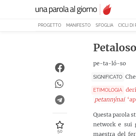
PROGETTO
MANIFESTO
SFOGLIA
CICLI DI
Petalos
pe-ta-ló-so
Che
SIGNIFICATO
der
ETIMOLOGIA
petannýnai
‘ap
Questa parola s
network e sui 
50
maestra del fer