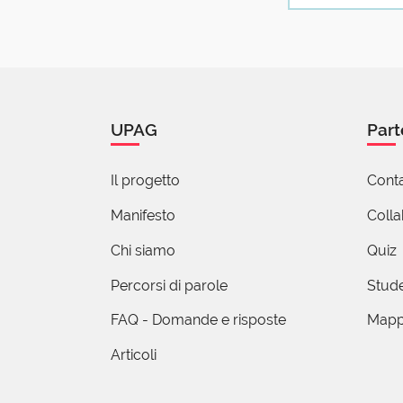
Ciao Marco!
Innanzitutto
e perfettame
perché. La la
massacrata, e
UPAG
Part
(ut
Il progetto
Conta
26 F
Manifesto
Coll
Giusto!
Chi siamo
Quiz
R
Percorsi di parole
Stude
0
FAQ - Domande e risposte
Mapp
Io sono d'
Articoli
sempre, a 
lingua, co