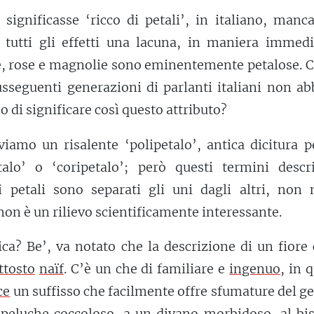
significasse ‘ricco di petali’, in italiano, manc
 tutti gli effetti una lacuna, in maniera immedi
e, rose e magnolie sono eminentemente petalose. 
usseguenti generazioni di parlanti italiani non a
no di significare così questo attributo?
viamo un risalente ‘polipetalo’, antica dicitura p
etalo’ o ‘coripetalo’; però questi termini descr
i petali sono separati gli uni dagli altri, non m
on è un rilievo scientificamente interessante.
ica? Be’, va notato che la descrizione di un fior
ttosto
naïf
. C’è un che di familiare e
ingenuo
, in 
ce
un suffisso che facilmente offre sfumature del g
peluche coccoloso, a un divano morbidoso, al bis