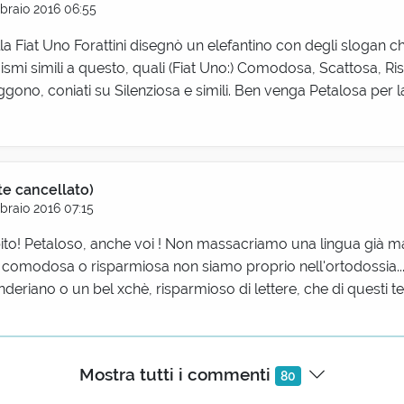
braio 2016 06:55
ella Fiat Uno Forattini disegnò un elefantino con degli slogan 
smi simili a questo, quali (Fiat Uno:) Comodosa, Scattosa, Ri
uggono, coniati su Silenziosa e simili. Ben venga Petalosa per 
te cancellato)
braio 2016 07:15
ito! Petaloso, anche voi ! Non massacriamo una lingua già m
comodosa o risparmiosa non siamo proprio nell'ortodossia...
deriano o un bel xchè, risparmioso di lettere, che di questi 
rgio Moretti
Mostra tutti i commenti
80
Febbraio 2016 08:17