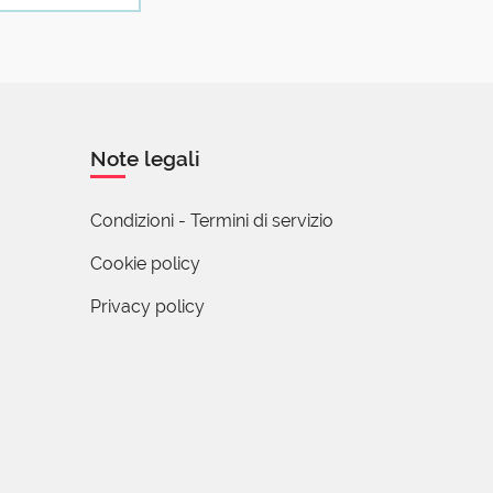
talianissimo
on capisco
 affatto
Note legali
Condizioni - Termini di servizio
Cookie policy
Privacy policy
meno non
i una
on sempre