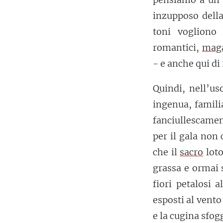
inzupposo della 
toni vogliono 
romantici,
maga
- e anche qui di
Quindi, nell’us
ingenua, familia
fanciullescament
per il gala non 
che il
sacro
loto
grassa e ormai 
fiori petalosi 
esposti al vento 
e la cugina sfog