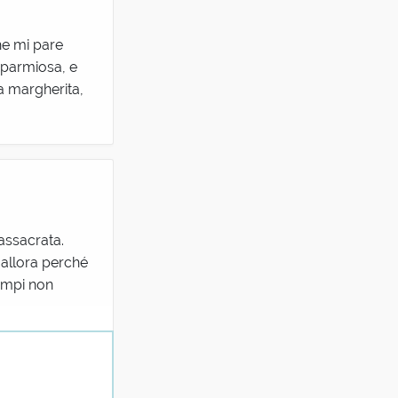
che mi pare
sparmiosa, e
la margherita,
assacrata.
allora perché
tempi non
autore