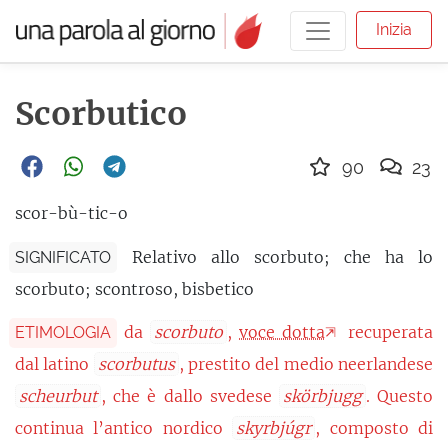
Inizia
Scorbutico
90
23
scor-bù-tic-o
Relativo allo scorbuto; che ha lo
SIGNIFICATO
scorbuto; scontroso, bisbetico
da
scorbuto
,
voce dotta
recuperata
ETIMOLOGIA
dal latino
scorbutus
, prestito del medio neerlandese
scheurbut
, che è dallo svedese
skörbjugg
. Questo
continua l’antico nordico
skyrbjúgr
, composto di