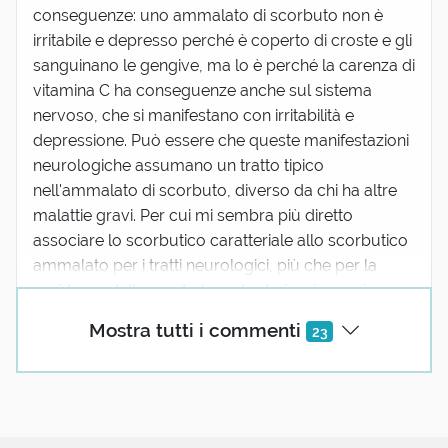
conseguenze: uno ammalato di scorbuto non è
irritabile e depresso perché è coperto di croste e gli
sanguinano le gengive, ma lo è perché la carenza di
vitamina C ha conseguenze anche sul sistema
nervoso, che si manifestano con irritabilità e
depressione. Può essere che queste manifestazioni
neurologiche assumano un tratto tipico
nell'ammalato di scorbuto, diverso da chi ha altre
malattie gravi. Per cui mi sembra più diretto
associare lo scorbutico caratteriale allo scorbutico
ammalato per i tratti neurologici, più che per la
ruvidezza delle croste (questa derivazione mi
sembra un po' t...
(mostra tutto)
Mostra tutti i commenti
23
16 reazioni
Alessandra Luisa Amorena
30 Aprile 2025 06:57