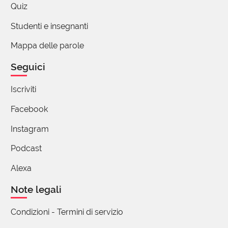
Quiz
Stefano Ronchi
Studenti e insegnanti
30 Aprile 2025 07:45
Mappa delle parole
Ci sono anche altri tipi di esperienze:
Seguici
"Istoria delle avventure accadute a
quattro marinaj moscoviti, spinti da una
Iscriviti
tempesta presso l'isola deserta d'Ost-
Spitzbergen, ove stettero dal 1743. fino al
Facebook
1749. Del signor Le Roy ... Tradotta dal
Instagram
francose nell'italiano idioma coll' aggiunta
di varie note in carattere corsivo"
Podcast
https://catalog.hathitrust.org/Record/001
Alexa
877062
Note legali
Condizioni - Termini di servizio
(utente cancellato)
30 Aprile 2025 08:39