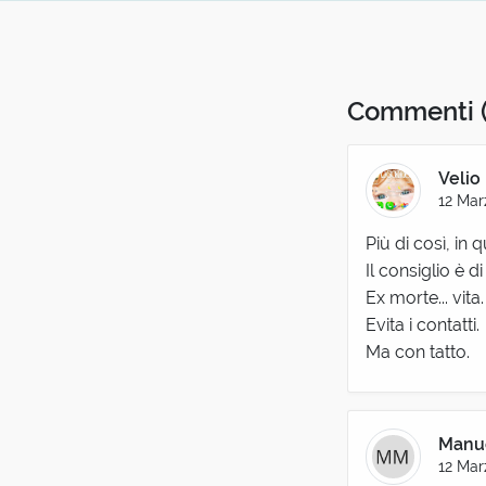
Commenti
Velio
12 Mar
Più di così, in 
Il consiglio è d
Ex morte... vita.
Evita i contatti.
Ma con tatto.
Manue
12 Mar