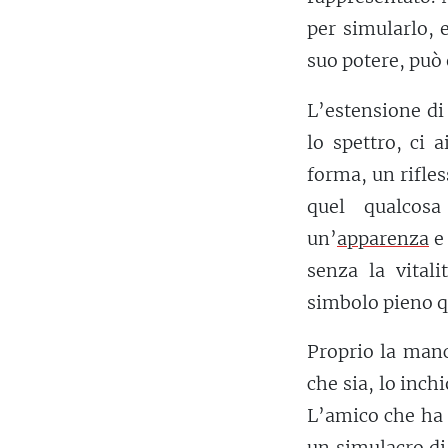
per simularlo, 
suo potere, può
L’estensione di 
lo spettro, ci 
forma, un rifle
quel qualcos
un’
apparenza
e 
senza la vitali
simbolo pieno q
Proprio la manc
che sia, lo inch
L’amico che ha
un simulacro di 