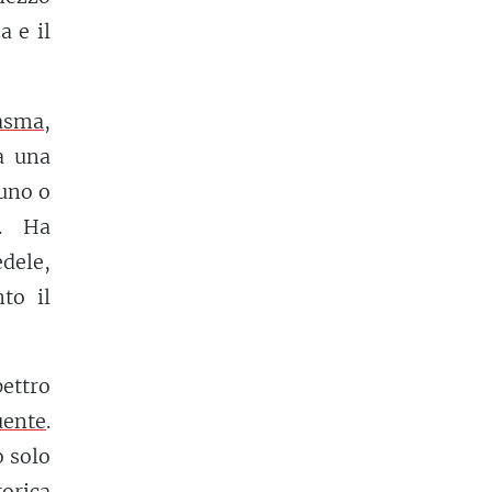
a e il
asma
,
a una
uno o
a. Ha
edele,
to il
pettro
uente
.
o solo
orica