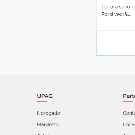
Per ora sono il
Poi si vedrà....
Man
12 
Meglio i conta
S
1
Non cerebr
e manifest
UPAG
Part
Come il Lu
Il progetto
Conta
Manifesto
Coll
M
1