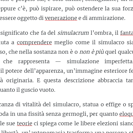
eppure c’è, può ispirare, può ostendere la sua forz
 essere oggetto di
venerazione
e di ammirazione.
significato che fa del
simulacrum
l’ombra, il
fant
aiuta a
comprendere
meglio come il simulacro si
sso, che nella sostanza non è o
non è più
quel qualc
a che rappresenta — simulazione imperfett
il potere dell’apparenza, un’immagine esteriore f
tà originaria. E questa descrizione abbraccia tan
uanto il guscio vuoto.
anza di vitalità del simulacro, statua o effige o s
ioda in una fissità senza germogli, per quanto
eloq
 le sue
teorie
ci spiega come le libere elezioni sian
libertà, un’
antonomasia
trasforma
una persona st