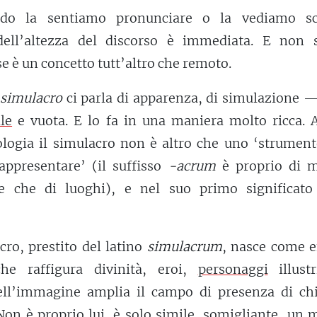
ndo la sentiamo pronunciare o la vediamo scr
dell’altezza del discorso è immediata. E non 
e è un concetto tutt’altro che remoto.
simulacro
ci parla di apparenza, di simulazione —
le
e vuota. E lo fa in una maniera molto ricca. 
logia il simulacro non è altro che uno ‘strument
appresentare’ (il suffisso
-acrum
è proprio di m
re che di luoghi), e nel suo primo significato
acro, prestito del latino
simulacrum
, nasce come e
he raffigura divinità, eroi,
personaggi
illustr
ell’immagine amplia il campo di presenza di chi
Non è proprio lui, è solo simile, somigliante, un