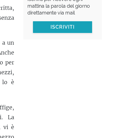
mattina la parola del giorno
itta,
direttamente via mail
senza
ISCRIVITI
 a un
Anche
o per
ezzi,
 lo è
ffige,
i. La
 vi è
 mezzo