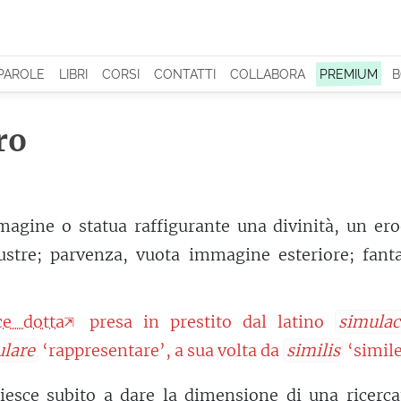
 PAROLE
LIBRI
CORSI
CONTATTI
COLLABORA
PREMIUM
B
ro
agine o statua raffigurante una divinità, un ero
lustre; parvenza, vuota immagine esteriore; fant
ce dotta
presa in prestito dal latino
simula
lare
‘rappresentare’, a sua volta da
similis
‘simile
iesce subito a dare la dimensione di una ricerca