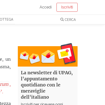
Accedi
Iscriviti
OTTEGA
CERCA
e, un
asma,
La newsletter di UPAG,
l'appuntamento
crum
,
quotidiano con le
meraviglie
’.
dell'italiano
tezza
Iscriviti per ricevere ogni