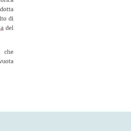
idotta
to di
ia
del
ò che
svuota