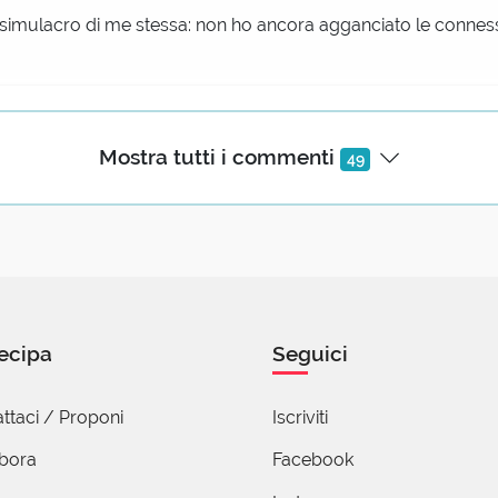
 simulacro di me stessa: non ho ancora agganciato le connessi
uela Martinetti
Marzo 2020 08:12
Mostra tutti i commenti
49
tti cerebrali! Eh, ma non li ho ancora......
tefano Ronchi
2 Marzo 2020 11:26
ali, ma Virtù-ali con cui volare per raggiungere il superno 
arlo.
ecipa
Seguici
po, anche il Male è ne-cessa-rio e reale [Στέφανος (Stephan
ttaci / Proponi
Iscriviti
abora
Facebook
anuela Martinetti
2 Marzo 2020 16:00