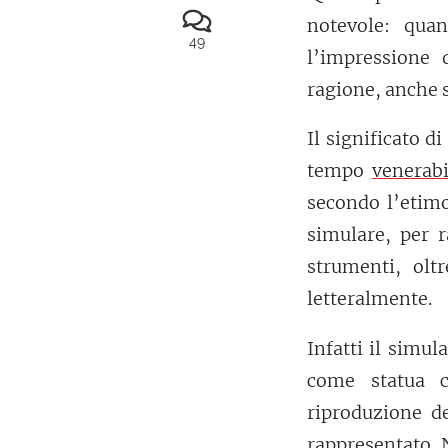
notevole: qua
49
l’impressione 
ragione, anche s
Il significato di
tempo
venerabi
secondo l’etimo
simulare, per r
strumenti, olt
letteralmente.
Infatti il simul
come statua c
riproduzione d
rappresentato. 