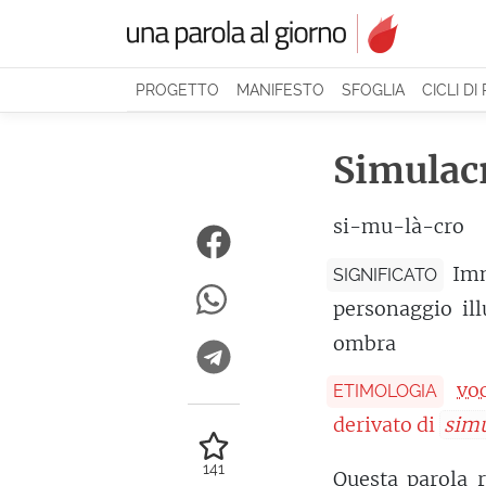
PROGETTO
MANIFESTO
SFOGLIA
CICLI DI
Simulac
si-mu-là-cro
Imm
SIGNIFICATO
personaggio il
ombra
vo
ETIMOLOGIA
derivato di
simu
141
Questa parola r