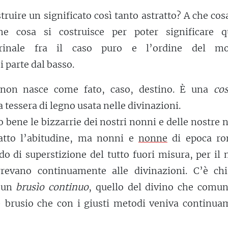
truire un significato così tanto astratto? A che cosa
he cosa si costruisce per poter significare q
 crinale fra il caso puro e l’ordine del m
 parte dal basso.
on nasce come fato, caso, destino. È una
co
a tessera di legno usata nelle divinazioni.
 bene le bizzarrie dei nostri nonni e delle nostre
atto l’abitudine, ma nonni e
nonne
di epoca r
o di superstizione del tutto fuori misura, per il
orrevano continuamente alle divinazioni. C’è chi
e un
brusìo continuo
, quello del divino che comun
brusio che con i giusti metodi veniva continua