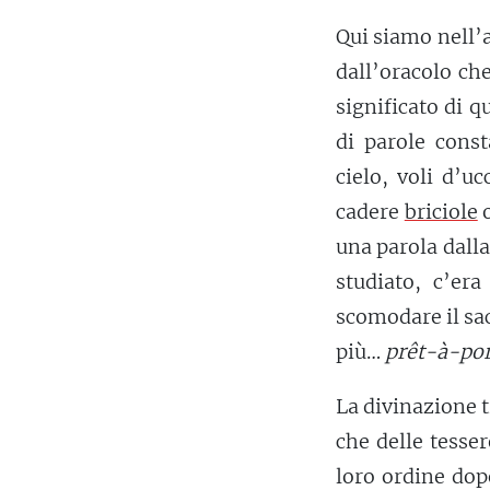
Qui siamo nell’
dall’oracolo ch
significato di q
di parole const
cielo, voli d’uc
cadere
briciole
o
una parola dalla
studiato, c’er
scomodare il sa
più…
prêt-à-por
La divinazione 
che delle tesser
loro ordine dopo