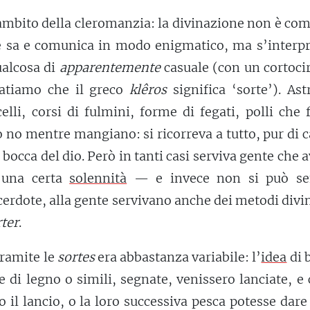
ambito della cleromanzia: la divinazione non è co
e sa e comunica in modo enigmatico, ma s’interpre
ualcosa di
apparentemente
casuale (con un cortoci
atiamo che il greco
klêros
significa ‘sorte’). Ast
celli, corsi di fulmini, forme di fegati, polli che
 no mentre mangiano: si ricorreva a tutto, pur di 
 bocca del dio. Però in tanti casi serviva gente che 
a una certa
solennità
— e invece non si può s
cerdote, alla gente servivano anche dei metodi divi
ter
.
tramite le
sortes
era abbastanza variabile: l’
idea
di 
e di legno o simili, segnate, venissero lanciate, e 
 il lancio, o la loro successiva pesca potesse dare