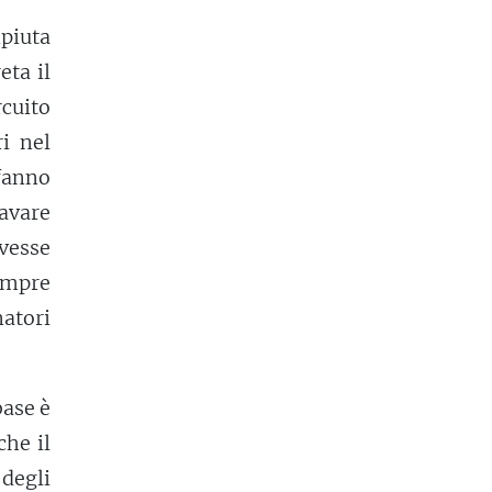
mpiuta
ta il
rcuito
ri nel
 fanno
cavare
avesse
empre
natori
base è
che il
 degli