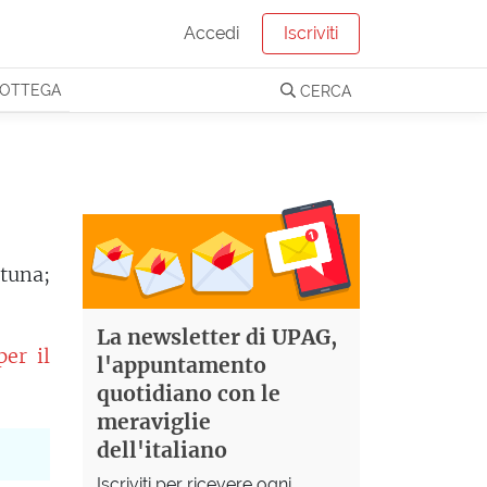
Accedi
Iscriviti
OTTEGA
CERCA
rtuna;
La newsletter di UPAG,
er il
l'appuntamento
quotidiano con le
meraviglie
dell'italiano
Iscriviti per ricevere ogni