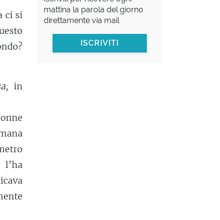
mattina la parola del giorno
 ci si
direttamente via mail
uesto
ISCRIVITI
ondo?
sa
, in
 nonne
omana
 metro
 l’ha
icava
mente