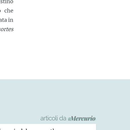
stino
o che
ata in
sortes
articoli da