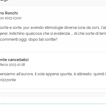
no Ronchi
zo 2023 03:00
rte e sorte, pur avendo etimologie diverse (una da sors, l'altr
re), indichino qualcosa che si evidenzia ... di che sorte di term
commenti oggi, dopo tali sortite?
ente cancellato)
Marzo 2023 10:28
e pensiamo all’aurora, il sole appena spunta, è allineato, quindi 
orizzzonte
ossi