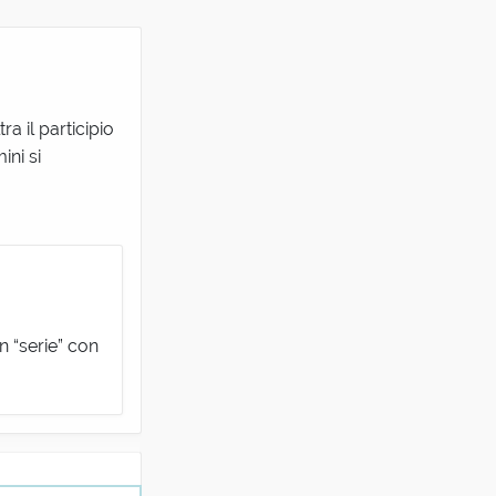
a il participio
ini si
in “serie” con