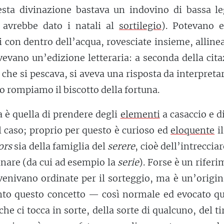
esta divinazione bastava un indovino di bassa leg
avrebbe dato i natali al
sortilegio
). Potevano e
hi con dentro dell’acqua, rovesciate insieme, allin
avevano un’edizione letteraria: a seconda della cit
che si pescava, si aveva una risposta da interpreta
 rompiamo il biscotto della fortuna.
 è quella di prendere degli
elementi
a casaccio e d
l caso; proprio per questo è curioso ed
eloquente
il
ors
sia della famiglia del
serere
, cioè dell’intrecciar
inare (da cui ad esempio la
serie
). Forse è un rifer
venivano ordinate per il sorteggio, ma è un’origi
nto questo concetto — così normale ed evocato q
che ci tocca in sorte, della sorte di qualcuno, del ti