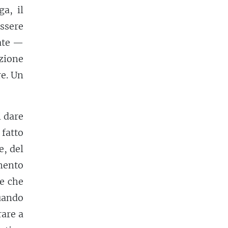
a, il
ssere
eate —
azione
re. Un
i dare
 fatto
e, del
imento
ne che
uando
rare a