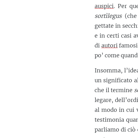
auspici
. Per qu
sortìlegus
(che 
gettate in secc
e in certi casi 
di
autori
famosi 
po’ come quando
Insomma, l’idea
un significato a
che il termine
s
legare, dell’ord
al modo in cui 
testimonia qua
parliamo di ciò 