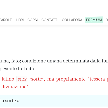
 PAROLE
LIBRI
CORSI
CONTATTI
COLLABORA
PREMIUM
B
tuna, fato; condizione umana determinata dalla fo
; evento fortuito
 latino
sors
‘sorte’, ma propriamente ‘tessera p
a divinazione’.
la sorte.»