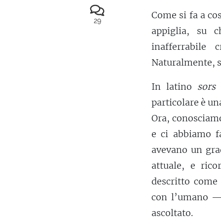
Come si fa a cos
29
appiglia, su c
inafferrabile
Naturalmente, si
In latino
sors
n
particolare è un
Ora, conosciamo
e ci abbiamo f
avevano un grad
attuale, e ric
descritto com
con l’umano — 
ascoltato.