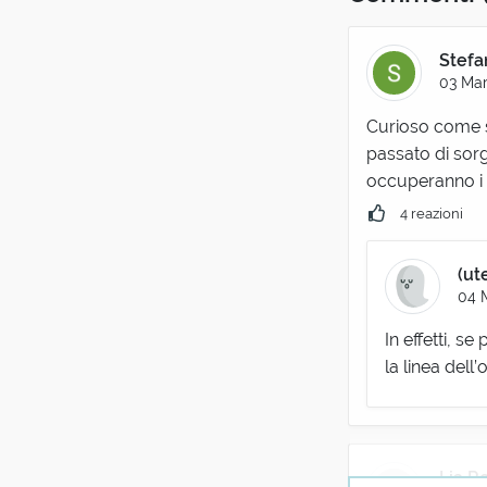
Stefa
03 Mar
Curioso come so
passato di sorge
occuperanno i 
4 reazioni
(ut
04 
In effetti, s
la linea dell’
Lia R