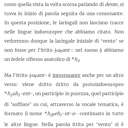
come quella vista la volta scorsa parlando di
dente
, si
trova in inizio di parola seguita da una consonante.
In questa posizione, le laringali non lasciano tracce
nelle lingue indoeuropee che abbiamo citato. Non
vedremmo dunque la laringale iniziale di ‘vento’ se
non fosse per l'ittito
ḫuu̯ant-
: nel suono
ḫ
abbiamo
un fedele riflesso anatolico di *
h
.
2
Ma l'ittito
ḫuu̯ant-
è
interessante
anche per un altro
verso: viene dritto dritto da protoindoeuropeo
*
h
uh
-ent-
, un participio in purezza, quel participio
2
1
di ‘soffiare’ su cui, attraverso la vocale tematica, è
formato il nome *
h
u̯eh
-nt-o
- continuato in tutte
2
1
le altre lingue. Nella parola ittita per ‘vento’ si è