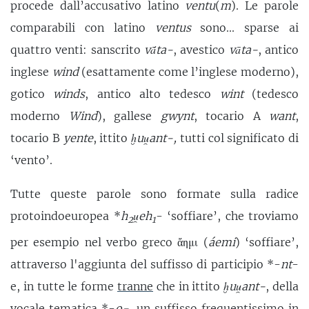
procede dall’accusativo latino
ventu
(
m
). Le parole
comparabili con latino
ventus
sono... sparse ai
quattro venti: sanscrito
vā́ta-
, avestico
vāta-
, antico
inglese
wind
(esattamente come l’inglese moderno),
gotico
winds
, antico alto tedesco
wint
(tedesco
moderno
Wind
), gallese
gwynt
, tocario A
want
,
tocario B
yente
, ittito
ḫuu̯ant-,
tutti col significato di
‘vento’.
Tutte queste parole sono formate sulla radice
protoindoeuropea *
h
u̯eh
- ‘soffiare’, che troviamo
2
1
per esempio nel verbo greco ἄημι (
áemi
) ‘soffiare’,
attraverso l'aggiunta del suffisso di participio *-
nt
-
e, in tutte le forme
tranne
che in ittito
ḫuu̯ant-
, della
vocale tematica *-
o-
, un suffisso frequentissimo in