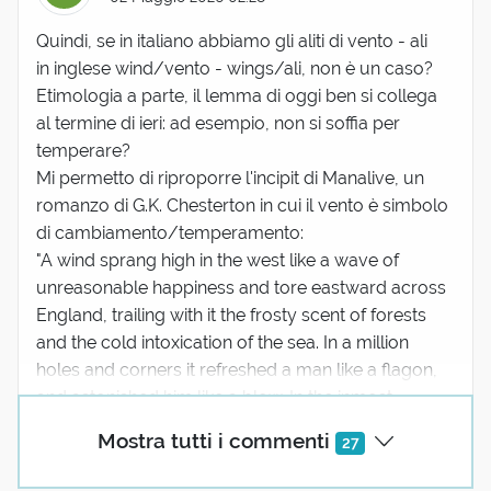
Quindi, se in italiano abbiamo gli aliti di vento - ali
in inglese wind/vento - wings/ali, non è un caso?
Etimologia a parte, il lemma di oggi ben si collega
al termine di ieri: ad esempio, non si soffia per
temperare?
Mi permetto di riproporre l'incipit di Manalive, un
romanzo di G.K. Chesterton in cui il vento è simbolo
di cambiamento/temperamento:
"A wind sprang high in the west like a wave of
unreasonable happiness and tore eastward across
England, trailing with it the frosty scent of forests
and the cold intoxication of the sea. In a million
holes and corners it refreshed a man like a flagon,
and astonished him like a blow. In the inmost
chambers of in...
(mostra tutto)
Mostra tutti i commenti
27
7 reazioni