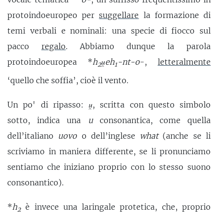
protoindoeuropeo per
suggellare
la formazione di
temi verbali e nominali: una specie di fiocco sul
pacco
regalo
. Abbiamo dunque la parola
protoindoeuropea *
h
u̯eh
-nt-o
-,
letteralmente
2
1
‘quello che soffia’, cioè il vento.
Un po' di ripasso:
u̯
, scritta con questo simbolo
sotto, indica una
u
consonantica, come quella
dell’italiano
uovo
o dell’inglese
what
(anche se li
scriviamo in maniera differente, se li pronunciamo
sentiamo che iniziano proprio con lo stesso suono
consonantico).
*
h
è invece una laringale protetica, che, proprio
2