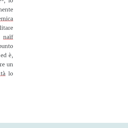
e-
, lo
mente
emica
itare
o’
naïf
 punto
 ed è,
ere un
ità
lo