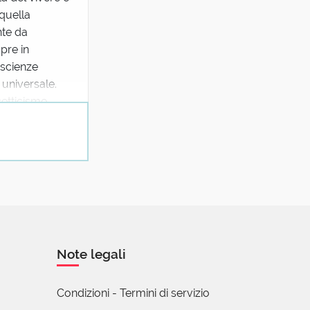
quella
nte da
pre in
 scienze
 universale.
cetticismo,
Note legali
LE, anche da:
Condizioni - Termini di servizio