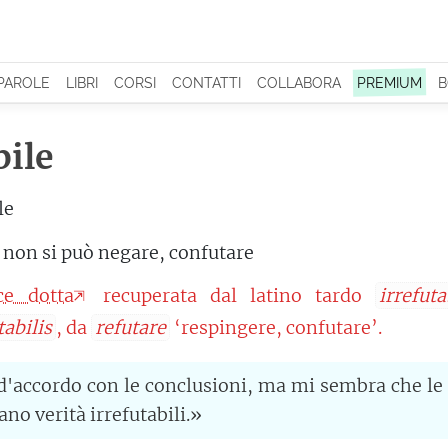
 PAROLE
LIBRI
CORSI
CONTATTI
COLLABORA
PREMIUM
B
bile
le
 non si può negare, confutare
ce dotta
recuperata dal latino tardo
irrefuta
tabilis
, da
refutare
‘respingere, confutare’.
'accordo con le conclusioni, ma mi sembra che le
no verità irrefutabili.»