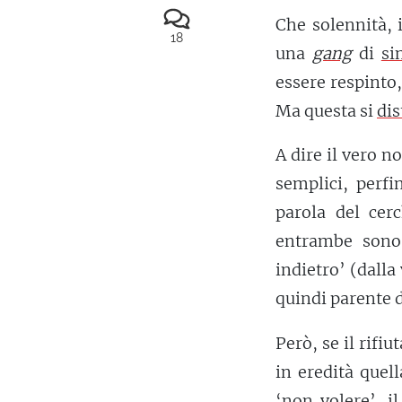
Che solennità, 
18
una
gang
di
si
essere respinto,
Ma questa si
dis
A dire il vero n
semplici, perf
parola del cer
entrambe sono 
indietro’ (dalla
quindi parente di
Però, se il rifiu
in eredità quell
‘non volere’, i