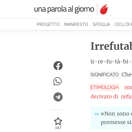
PROGETTO
MANIFESTO
SFOGLIA
CICLI DI
Irrefuta
ir-re-fu-tà-bi-
Che
SIGNIFICATO
vo
ETIMOLOGIA
derivato di
refu
«Non sono d
premesse sia
147