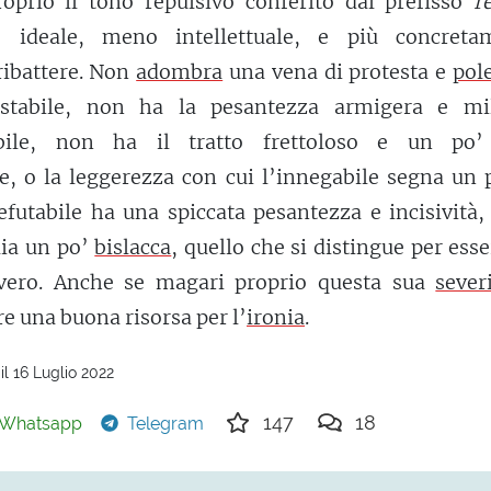
proprio il tono repulsivo conferito dal prefisso
r
ideale, meno intellettuale, e più concreta
ribattere. Non
adombra
una vena di protesta e
pol
estabile, non ha la pesantezza armigera e mil
abile, non ha il tratto frettoloso e un p
ile, o la leggerezza con cui l’innegabile segna un
refutabile ha una spiccata pesantezza e incisività,
lia un po’
bislacca
, quello che si distingue per ess
evero. Anche se magari proprio questa sua
sever
e una buona risorsa per l’
ironia
.
l 16 Luglio 2022
147
18
Whatsapp
Telegram