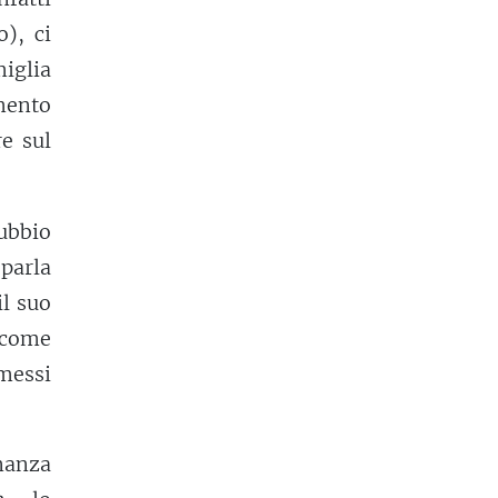
o), ci
iglia
mento
e sul
dubbio
parla
il suo
a come
mmessi
inanza