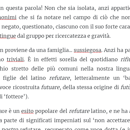
in questa parola! Non che sia isolata, anzi appart
nonimi
che si fa notare nel campo di ciò che no
 negato, questionato, ciascuno con il suo forte cara
tingue
dal gruppo per ricercatezza e gravità.
on proviene da una famiglia...
sussiegosa
. Anzi ha p
ino
triviali
. È in effetti sorella del quotidiano
rifi
chio stretto delle più comuni nella nostra lingu
figlie del latino
refutare
, letteralmente un ‘ba
 voce ricostruita
futuare
, della stessa origine di
fut
 ‘fottere’).
tare è un
esito
popolare del
refutare
latino, e ne ha
a parte di significati imperniati sul ‘non accettare
l
nostro
refutare,
recuperato
come voce dotta (e in