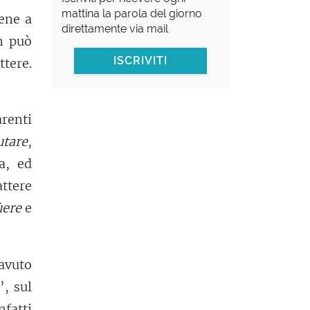
mattina la parola del giorno
iene a
direttamente via mail
n può
ISCRIVITI
ttere.
arenti
utare
,
a, ed
ttere
ùere
e
 avuto
’, sul
fatti