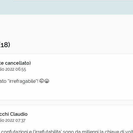
(18)
te cancellato)
lio 2022 06:55
to "irrefragabile"! 🤭😁
cchi Claudio
lio 2022 07:37
 confutazioni e l'irrefutabilita' sono da millenni la chiave di vol