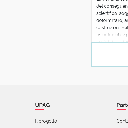
del conseguente
scientifica, so
determinare, a
costruzione (ci
psicologiche/ps
Irrefutabile, d
consolandoci c
Buon sabato.
6 reazioni
Fabio
16 Lug
UPAG
Part
Quindi, ricapit
- INCONFUTAB
- INNEGABILE
Il progetto
Conta
- INCONTESTA