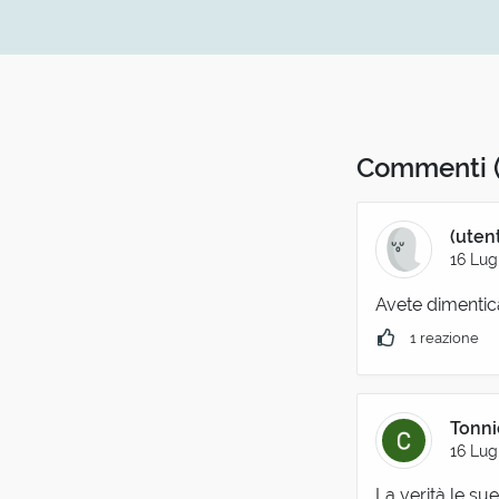
Commenti
(uten
16 Lug
Avete dimentica
1 reazione
Tonni
16 Lug
La verità le sue