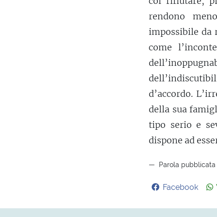
col rifiutare, 
rendono meno 
impossibile da 
come l’incont
dell’inoppugn
dell’indiscutib
d’accordo. L’ir
della sua famig
tipo serio e s
dispone ad esser
Parola pubblicata i
Facebook