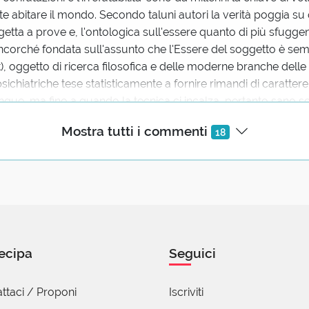
 abitare il mondo. Secondo taluni autori la verità poggia su 
ggetta a prove e, l'ontologica sull'essere quanto di più sfugge
ncorché fondata sull'assunto che l'Essere del soggetto è sem
t), oggetto di ricerca filosofica e delle moderne branche delle
ichiatriche tese statisticamente a fornire rimandi di carattere
unque, ma fino a quando la tecnica ci incalza, pertanto sano s
on fede transeunte.
Mostra tutti i commenti
18
 Massimo Patricelli
lio 2022 08:31
ecipa
Seguici
olando, la "gang estesa" è costituita, oltre che da IRREFUTABI
ILE
ttaci / Proponi
Iscriviti
BILE