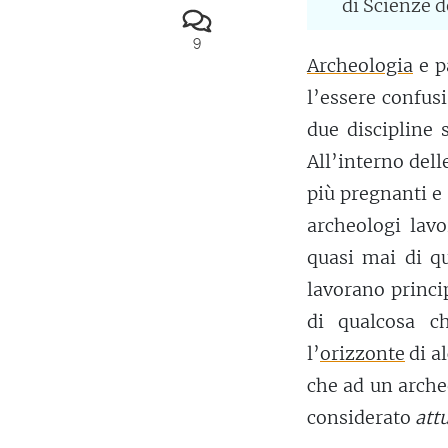
di Scienze d
9
Archeologia
e p
l’essere confusi
due discipline 
All’interno del
più pregnanti e 
archeologi lav
quasi mai di qu
lavorano princi
di qualcosa c
l’
orizzonte
di al
che ad un arche
considerato
att