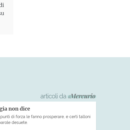
di
su
articoli da
gia non dice
unti di forza le fanno prosperare, e certi talloni
 parole desuete.