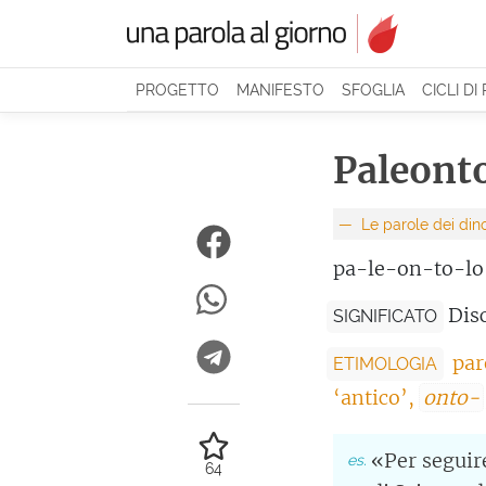
PROGETTO
MANIFESTO
SFOGLIA
CICLI DI
Paleont
Le parole dei din
pa-le-on-to-lo
Disc
SIGNIFICATO
par
ETIMOLOGIA
‘antico’,
onto-
«Per seguir
64