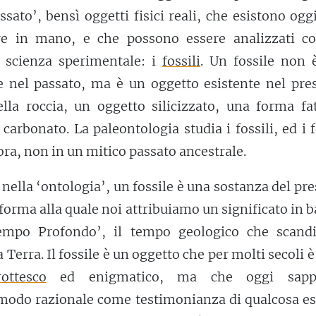
assato’, bensì oggetti fisici reali, che esistono ogg
e in mano, e che possono essere analizzati co
a scienza sperimentale: i
fossili
. Un fossile non 
e nel passato, ma è un oggetto esistente nel pres
la roccia, un oggetto silicizzato, una forma fat
o carbonato. La paleontologia studia i fossili, ed i f
ora, non in un mitico passato ancestrale.
nella ‘ontologia’, un fossile è una sostanza del pr
orma alla quale noi attribuiamo un significato in b
empo Profondo’, il tempo geologico che scandi
Terra. Il fossile è un oggetto che per molti secoli è
rottesco
ed enigmatico, ma che oggi sapp
modo razionale come testimonianza di qualcosa esi