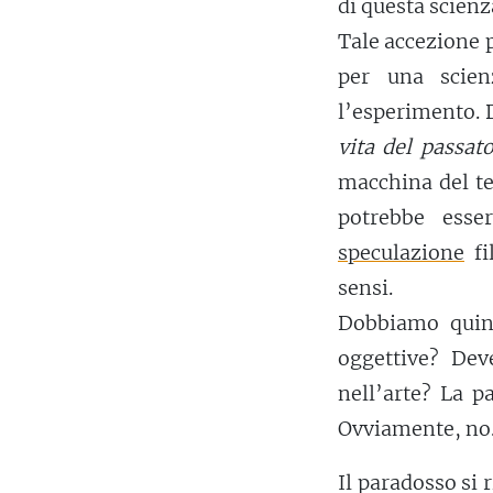
di questa scienz
Tale accezione 
per una scien
l’esperimento. D
vita del passat
macchina del te
potrebbe ess
speculazione
fi
sensi.
Dobbiamo quind
oggettive? Deve
nell’arte? La p
Ovviamente, no
Il paradosso si 