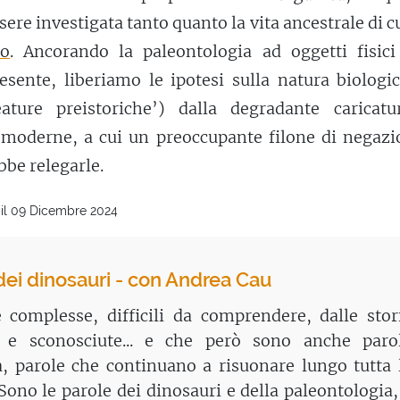
sere investigata tanto quanto la vita ancestrale di cu
io
. Ancorando la paleontologia ad oggetti fisici 
resente, liberiamo le ipotesi sulla natura biologi
reature preistoriche’) dalla degradante caricatu
moderne, a cui un preoccupante filone di negazio
bbe relegarle.
 il 09 Dicembre 2024
dei dinosauri - con Andrea Cau
 complesse, difficili da comprendere, dalle stor
 e sconosciute... e che però sono anche paro
a, parole che continuano a risuonare lungo tutta 
 Sono le parole dei dinosauri e della paleontologia,