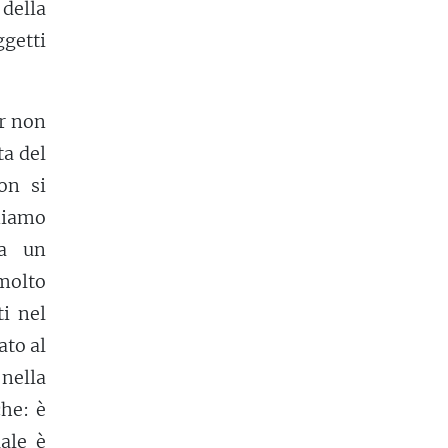
 della
getti
r non
ta del
on si
niamo
ia un
molto
ti nel
ato al
 nella
he: è
uale è