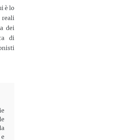
i è lo
reali
ca dei
ra di
nisti
ie
le
la
 e