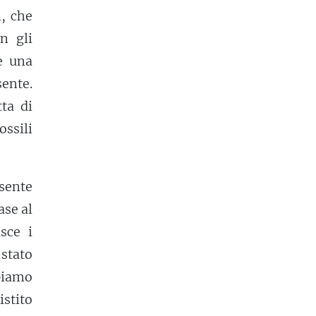
i, che
n gli
è una
ente.
ta di
ossili
esente
ase al
sce i
 stato
iamo
stito