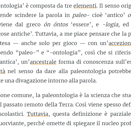
ontologia’ è composta da tre
elementi
. Il senso ori
tende scindere la parola in
paleo-
cioè ‘antico’
o
viene dal greco
ón óntos
‘essere’, e
-logia
, ed
cose antiche’. Tuttavia, a me piace pensare che la 
ntesa — anche solo per gioco — con un’
accezio
ndendo “paleo-” e “-ontologia”, così che si riferi
antica’, un’
ancestrale
forma di conoscenza sull’es
tà
nel senso da dare alla paleontologia potrebb
e una divagazione intorno alla parola.
ione comune, la paleontologia è la scienza che stu
l passato remoto della Terra. Così viene spesso def
scolastici.
Tuttavia
, questa definizione è parzial
orviante, perché omette di spiegare il nucleo pro