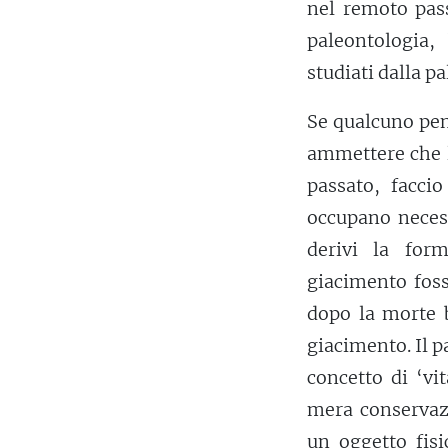
nel remoto pass
paleontologia
studiati dalla p
Se qualcuno pen
ammettere che la
passato, facci
occupano necess
derivi la for
giacimento fos
dopo la morte b
giacimento. Il 
concetto di ‘vi
mera conservazi
un oggetto fis