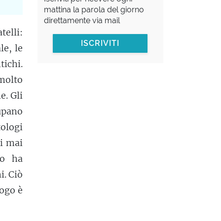
mattina la parola del giorno
direttamente via mail
telli:
ISCRIVITI
le, le
tichi.
 molto
e. Gli
upano
ologi
si mai
go ha
i. Ciò
logo è