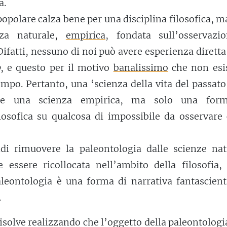
a.
popolare calza bene per una disciplina filosofica, 
za naturale,
empirica
, fondata sull’osservazi
ifatti, nessuno di noi può avere esperienza diretta
o
, e questo per il motivo
banalissimo
che non esis
mpo. Pertanto, una ‘scienza della vita del passat
ere una scienza empirica, ma solo una for
losofica su qualcosa di impossibile da osservare 
i rimuovere la paleontologia dalle scienze natu
 essere ricollocata nell’ambito della filosofia, 
aleontologia è una forma di narrativa fantascient
.
risolve realizzando che l’oggetto della paleontolog