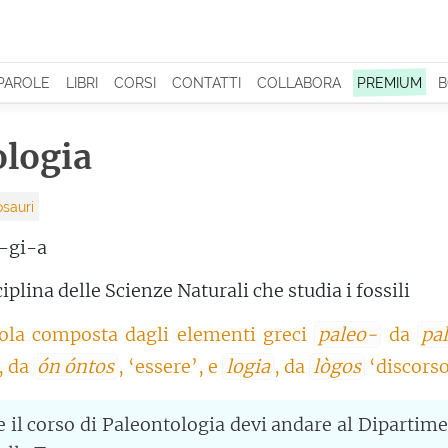
 PAROLE
LIBRI
CORSI
CONTATTI
COLLABORA
PREMIUM
B
ologia
osauri
-gi-a
iplina delle Scienze Naturali che studia i fossili
ola composta dagli elementi greci
paleo-
da
pal
, da
ón óntos
, ‘essere’, e
logia
, da
lògos
‘discorso
e il corso di Paleontologia devi andare al Dipartim