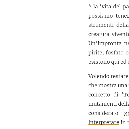
è la ‘vita del p
possiamo tener
strumenti dell
creatura vivent
Un’impronta nel
pirite, fosfato 
esistono qui ed 
Volendo restare 
che mostra una f
concetto di ‘T
mutamenti della 
considerato
g
interpretare
in 