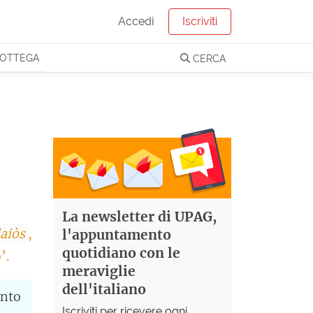
Accedi
Iscriviti
OTTEGA
CERCA
La newsletter di UPAG,
aiòs
,
l'appuntamento
quotidiano con le
’.
meraviglie
dell'italiano
ento
Iscriviti per ricevere ogni