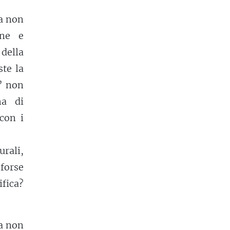
ma non
one e
 della
te la
o’ non
ma di
con i
rali,
forse
ifica?
ia non