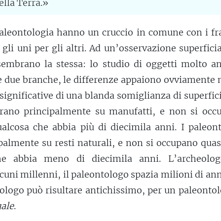
ella Terra.»
aleontologia hanno un cruccio in comune con i fra
 gli uni per gli altri. Ad un’osservazione superficia
sembrano la stessa: lo studio di oggetti molto an
le due branche, le differenze appaiono ovviamente
significative di una blanda somiglianza di superfici
orano principalmente su manufatti, e non si occ
alcosa che abbia più di diecimila anni. I paleont
palmente su resti naturali, e non si occupano qua
he abbia meno di diecimila anni. L’archeolo
cuni millenni, il paleontologo spazia milioni di ann
ologo può risultare antichissimo, per un paleonto
uale
.