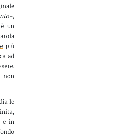
ginale
nto-
,
 è un
parola
ne
più
sca ad
sere.
e non
dia le
inita,
e e in
fondo