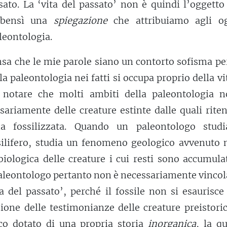
ato. La ‘vita del passato’ non è quindi l’oggetto
, bensì una
spiegazione
che attribuiamo agli og
aleontologia.
sa che le mie parole siano un contorto sofisma pe
 paleontologia nei fatti si occupa proprio della vi
o notare che molti ambiti della paleontologia n
ariamente delle creature estinte dalle quali rite
ma fossilizzata. Quando un paleontologo stud
silifero, studia un fenomeno geologico avvenuto 
iologica delle creature i cui resti sono accumula
paleontologo pertanto non è necessariamente vincol
ta del passato’, perché il fossile non si esaurisce
one delle testimonianze delle creature preistoric
ico dotato di una propria storia
inorganica
, la q