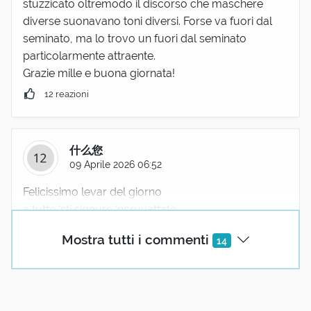
stuzzicato oltremodo il discorso che maschere
diverse suonavano toni diversi. Forse va fuori dal
seminato, ma lo trovo un fuori dal seminato
particolarmente attraente.
Grazie mille e buona giornata!
12 reazioni
什么您
09 Aprile 2026 06:52
Felicissimo levar del giorno
a tutte ‘sti signure ‘ncruvattate
e a chesta cummitiva accussí allèra,
Mostra tutti i commenti
14
d’uommene scicche e femmene pittate.
Me ne torno a dormire. «Nel mese d'aprile, aspro
ragliare e dolce dormire.» — proverbio popolare