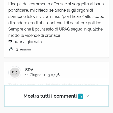
L'incipit del commento afferisce al soggetto al bar a
pontificare, mi chiedo se anche sugli organi di
stampa e televisivi sia in uso "pontificare" allo scopo
di rendere ereditabili contenuti di carattere politico.
Sempre che il palinsesto di UPAG segua in qualche
modo le vicende di cronaca
🙊 buona giornata
3 reazioni
SDV
14 Giugno 2023 07:36
Tanto per ampliare l'intricata storia etimologica e
pontificare un po' sull'origine del pontefice:
Mostra tutti i commenti
9
C'è chi propone che Pontifex venga non dal ponte,
ma da "posse" (potere), e "facere", nel senso di colui
che può fare, sottint. sacrifici.