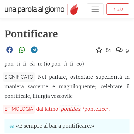
Inizia
Pontificare
81
9
pon-ti-fi-cà-re (io pon-tì-fi-co)
Nel parlare, ostentare superiorità in
SIGNIFICATO
maniera saccente e magniloquente; celebrare il
pontificale, liturgia vescovile
dal latino
pontifex
‘pontefice’.
ETIMOLOGIA
«È sempre al bar a pontificare.»