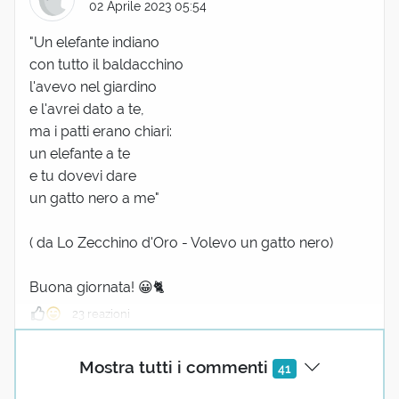
02 Aprile 2023 05:54
"Un elefante indiano
con tutto il baldacchino
l'avevo nel giardino
e l'avrei dato a te,
ma i patti erano chiari:
un elefante a te
e tu dovevi dare
un gatto nero a me"
( da Lo Zecchino d'Oro - Volevo un gatto nero)
Buona giornata! 😀🐈
23 reazioni
Monica Battaglia
Mostra tutti i commenti
41
02 Aprile 2023 07:43