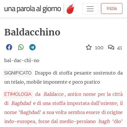
Inizia
Baldacchino
100
41
bal-dac-chì-no
Drappo di stoffa pesante sostenuto da
SIGNIFICATO
un telaio, mobile imponente e poco pratico
da
Baldacco
, antico nome per la città
ETIMOLOGIA
di
Baghdad
e di una stoffa importata dall’oriente; il
nome ‘Baghdad’ a sua volta sembra essere di origine
indo-europea, forse dal medio-persiano
bagh
‘dio’