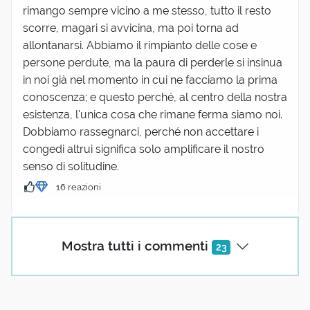
rimango sempre vicino a me stesso, tutto il resto
scorre, magari si avvicina, ma poi torna ad
allontanarsi. Abbiamo il rimpianto delle cose e
persone perdute, ma la paura di perderle si insinua
in noi già nel momento in cui ne facciamo la prima
conoscenza; e questo perché, al centro della nostra
esistenza, l'unica cosa che rimane ferma siamo noi.
Dobbiamo rassegnarci, perché non accettare i
congedi altrui significa solo amplificare il nostro
senso di solitudine.
16 reazioni
(utente cancellato)
Mostra tutti i commenti
23
12 Ottobre 2022 07:48
Quindi il congedo è parente del... meato? 🤔😬😁
2 reazioni