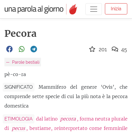
Inizia
Pecora
201
45
Parole bestiali
pè-co-ra
Mammifero del genere ‘Ovis’, che
SIGNIFICATO
comprende sette specie di cui la più nota è la pecora
domestica
dal latino
pecora
, forma neutra plurale
ETIMOLOGIA
di
pecus
, bestiame, reinterpretato come femminile