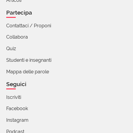
Articoli
circonda!?!
Partecipa
1 reazione
Contattaci / Proponi
Collabora
Paolo Corona
01 Agosto 2022 06:48
Quiz
"..la vera bellezza coincide con un animo gentile e
Studenti e insegnanti
pacifico.."
Mappa delle parole
Niente di più vero.
Grazie.
Seguici
10 reazioni
Iscriviti
Facebook
michel bricaire
Instagram
01 Agosto 2022 06:59
Podcast