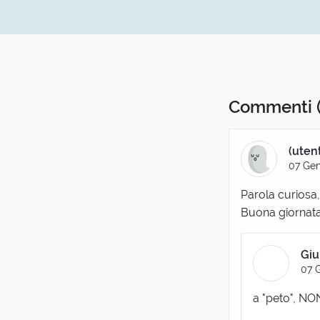
Commenti
(uten
07 Gen
Parola curiosa
Buona giornata
Giu
07 
a "peto", NO