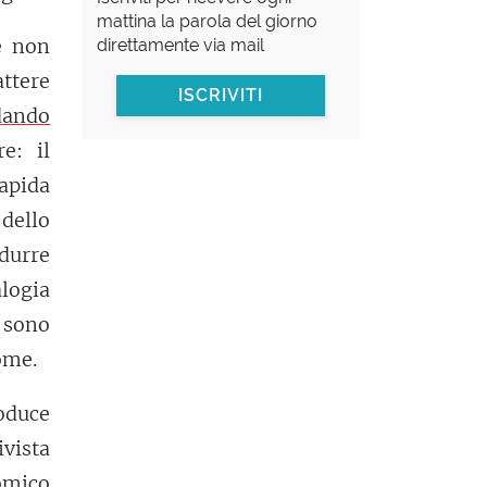
mattina la parola del giorno
se non
direttamente via mail
tere
ISCRIVITI
dando
e: il
rapida
 dello
ndurre
logia
a sono
nome.
roduce
ivista
comico