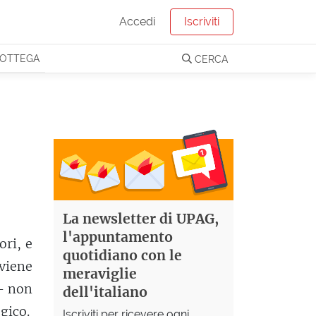
Accedi
Iscriviti
OTTEGA
CERCA
La newsletter di UPAG,
l'appuntamento
ori, e
quotidiano con le
viene
meraviglie
 - non
dell'italiano
gico.
Iscriviti per ricevere ogni