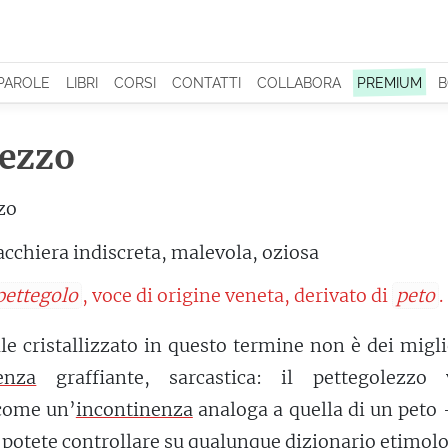
 PAROLE
LIBRI
CORSI
CONTATTI
COLLABORA
PREMIUM
B
lezzo
zo
acchiera indiscreta, malevola, oziosa
pettegolo
, voce di origine veneta, derivato di
peto
.
ale cristallizzato in questo termine non è dei migli
genza
graffiante, sarcastica: il pettegolezzo 
 come un’
incontinenza
analoga a quella di un peto
 potete
controllare
su qualunque dizionario etimolo