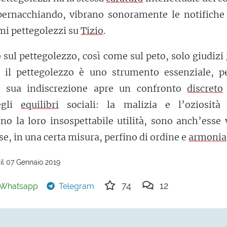
pernacchiando, vibrano sonoramente le notifiche 
imi pettegolezzi su
Tizio
.
 sul pettegolezzo, così come sul peto, solo giudizi
: il pettegolezzo è uno strumento essenziale, p
a sua indiscrezione apre un confronto
discreto
egli
equilibri
sociali: la malizia e l’oziosità 
no la loro insospettabile utilità, sono anch’esse 
e, in una certa misura, perfino di ordine e
armonia
il 07 Gennaio 2019
74
12
Whatsapp
Telegram