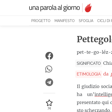
PROGETTO
MANIFESTO
SFOGLIA
CICLI DI
Pettego
pet-te-go-léz-
Chi
SIGNIFICATO
da
ETIMOLOGIA
Il giudizio soci
ha un’
intelli
presentato qui
74
sto scherzando,