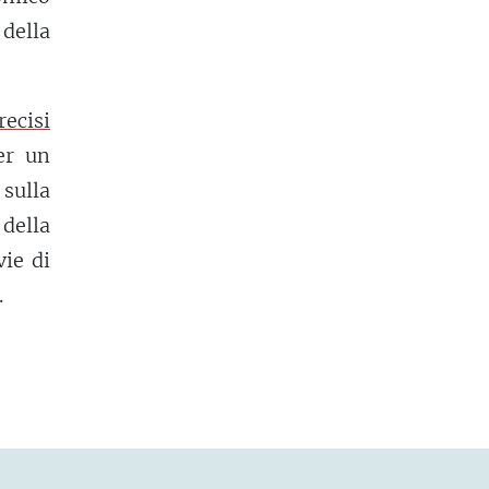
della
recisi
er un
sulla
della
vie di
.