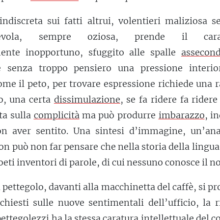
indiscreta sui fatti altrui, volentieri maliziosa 
evola, sempre oziosa, prende il carat
lmente inopportuno, sfuggito alle spalle
assecon
 senza troppo pensiero una pressione interior
ome il peto, per trovare espressione richiede una 
o, una certa
dissimulazione
, se fa ridere fa ridere
ta sulla
complicità
ma può produrre
imbarazzo
, i
n aver sentito. Una sintesi d’immagine, un’ana
non può non far pensare che nella storia della lingu
poeti inventori di parole, di cui nessuno conosce il 
a pettegolo, davanti alla macchinetta del caffè, si p
ichiesti sulle nuove sentimentali dell’ufficio, la r
ettegolezzi ha la stessa
caratura
intellettuale del 