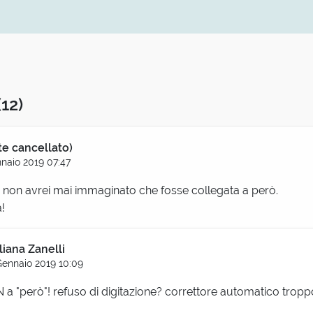
(12)
te cancellato)
naio 2019 07:47
, non avrei mai immaginato che fosse collegata a però.
!
liana Zanelli
Gennaio 2019 10:09
N a "però"! refuso di digitazione? correttore automatico trop