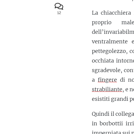
La chiacchiera 
12
proprio mal
dell’invariabi
ventralmente e
pettegolezzo, c
occhiata intorn
sgradevole, con
a
fingere
di no
strabiliante
, e 
esistiti grandi 
Quindi il colleg
in borbottii irr
imperniata sui p