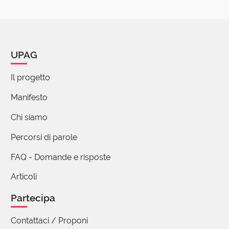
Infatti in inglese brake è il freno
(utente cancellato)
11 Marzo 2018 08:34
UPAG
Non vorrei sbagliarmi, ma credo che "gallico" si
Il progetto
riferisca ai Galli (Francia), non al Galles.
Manifesto
(utente cancellato)
Chi siamo
11 Marzo 2018 09:33
Percorsi di parole
Però l'assonanza è quanto meno
FAQ - Domande e risposte
singolare, e secondo me gratta, gratta...
qualcosa come comune origine del
Articoli
termine/concetto ci deve essere.
Partecipa
Contattaci / Proponi