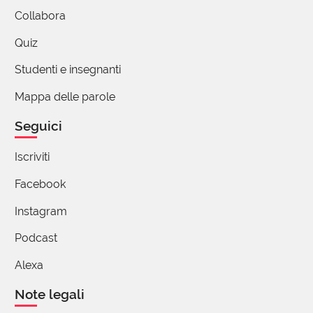
(utente cancellato)
Collabora
11 Marzo 2018 12:50
Quiz
Chiedo scusa, ma se lo staff de "Una parola al
giorno", avesse voluto stabilire una relazione
Studenti e insegnanti
con il Galles, avrebbe certamente usato il
Mappa delle parole
termine "gallese", appunto.
Se invece l'aggettivo utilizzato è "gallico", mi
Seguici
sembra indubitabile che si tratti di una
derivazione dal francese. O sbaglio?
Iscriviti
In ogni caso, questo bel sito è la dimostrazione
Facebook
evidente che anche parlando di un fatto
squisitamente culturale, un pizzico di ironia
Instagram
produce non poco divertimento. Io, di certo, a
Podcast
leggere i testi quotidiani, allieto molto le mie
giornate. A volte, mi scappa proprio da ridere,
Alexa
nel senso più positivo e piacevole del termine.
Note legali
Grazie ancora.