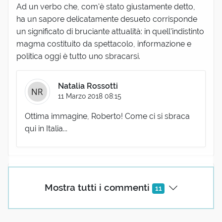
Ad un verbo che, com'è stato giustamente detto,
ha un sapore delicatamente desueto corrisponde
un significato di bruciante attualità: in quell'indistinto
magma costituito da spettacolo, informazione e
politica oggi è tutto uno sbracarsi.
Natalia Rossotti
11 Marzo 2018 08:15
Ottima immagine, Roberto! Come ci si sbraca
qui in Italia...
(utente cancellato)
Mostra tutti i commenti
11
11 Marzo 2018 07:37
Se sbracare deriva dal gallico (inteso come il
Galles?) può sbracare intendere anche sfrenarsi?