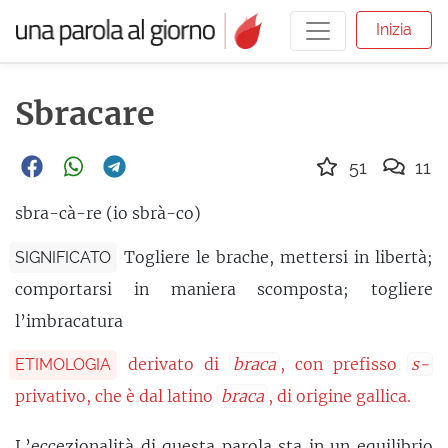
Inizia
Sbracare
51
11
sbra-cà-re (io sbrà-co)
Togliere le brache, mettersi in libertà;
SIGNIFICATO
comportarsi in maniera scomposta; togliere
l’imbracatura
derivato di
braca
, con prefisso
s-
ETIMOLOGIA
privativo, che è dal latino
braca
, di origine gallica.
L’eccezionalità di questa parola sta in un equilibrio