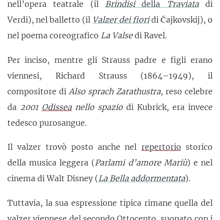
nell’opera teatrale (il
Brindisi
della
Traviata
di
Verdi), nel balletto (il
Valzer dei fiori
di Čajkovskij), o
nel poema coreografico
La Valse
di Ravel.
Per inciso, mentre gli Strauss padre e figli erano
viennesi, Richard Strauss (1864–1949), il
compositore di
Also sprach Zarathustra
, reso celebre
da
2001
Odissea
nello spazio
di Kubrick, era invece
tedesco purosangue.
Il valzer trovò posto anche nel
repertorio
storico
della musica leggera (
Parlami d’amore Mariù
) e nel
cinema di Walt Disney (
La Bella addormentata
).
Tuttavia, la sua espressione tipica rimane quella del
valzer viennese del secondo Ottocento, suonato con i