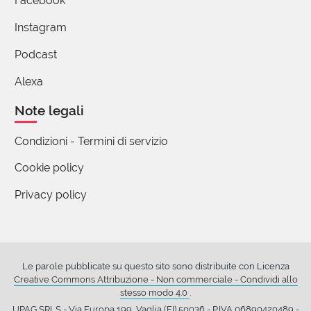
Facebook
Instagram
Netré
01 Gennaio 2021 15:59
Podcast
Non si scusi, le parole sono ponti
Alexa
2 reazioni
Note legali
Condizioni - Termini di servizio
Cookie policy
Aldo Cavini Benedetti
01 Gennaio 2021 06:34
Privacy policy
Né bisogna dimenticare che la parola Abate è fra le
primissime a comparire nei dizionari (giusto dopo
abaco e... e... a qualcuno viene in mente qualche
Le parole pubblicate su questo sito sono distribuite con Licenza
altra parola?)
Creative Commons Attribuzione - Non commerciale - Condividi allo
1 reazione
stesso modo 4.0
.
UPAG SRLS - Via Europa 199, Vaglia (FI) 50036 - P.IVA 06890420489 -