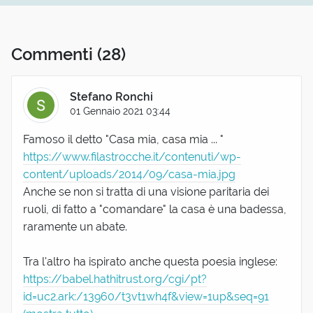
Commenti
(28)
Stefano Ronchi
01 Gennaio 2021 03:44
Famoso il detto "Casa mia, casa mia ... "
https://www.filastrocche.it/contenuti/wp-
content/uploads/2014/09/casa-mia.jpg
Anche se non si tratta di una visione paritaria dei
ruoli, di fatto a "comandare" la casa è una badessa,
raramente un abate.
Tra l'altro ha ispirato anche questa poesia inglese:
https://babel.hathitrust.org/cgi/pt?
id=uc2.ark:/13960/t3vt1wh4f&view=1up&seq=91