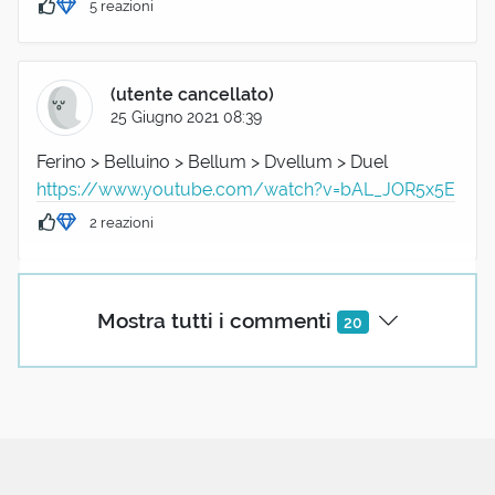
5 reazioni
(utente cancellato)
25 Giugno 2021 08:39
Ferino > Belluino > Bellum > Dvellum > Duel
https://www.youtube.com/watch?v=bAL_JOR5x5E
2 reazioni
Paola Parolin
Mostra tutti i commenti
20
25 Giugno 2021 08:43
E l'aggettivo "ferale"? mi risulta che il significato sia
"mortale" ... sempre da fiera?
Giorgio Moretti
autore
25 Giugno 2021 09:11