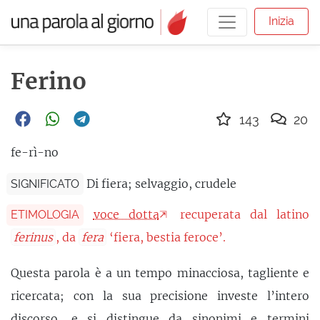
Inizia
Ferino
143
20
fe-rì-no
Di fiera; selvaggio, crudele
SIGNIFICATO
voce dotta
recuperata dal latino
ETIMOLOGIA
ferinus
, da
fera
‘fiera, bestia feroce’.
Questa parola è a un tempo minacciosa, tagliente e
ricercata; con la sua precisione investe l’intero
discorso, e si
distingue
da sinonimi e termini