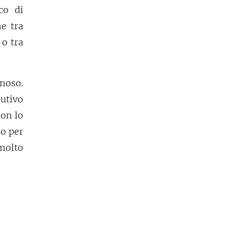
co di
ne tra
 o tra
nnoso.
utivo
non lo
o per
 molto