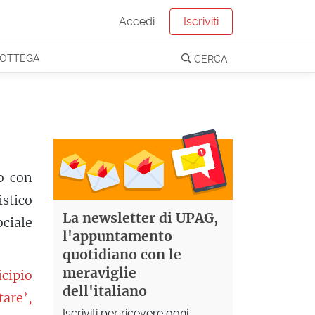
Accedi
Iscriviti
OTTEGA
CERCA
o con
stico
La newsletter di UPAG,
ociale
l'appuntamento
quotidiano con le
meraviglie
icipio
dell'italiano
tare’,
Iscriviti per ricevere ogni