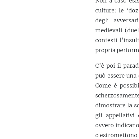
Non a caso esis
culture: le ‘do
degli avversar
medievali (duel
contesti l’insu
propria performa
C’è poi il
parad
può essere una 
Come è possibil
scherzosament
dimostrare la s
gli appellativ
ovvero indicano
o estromettono 