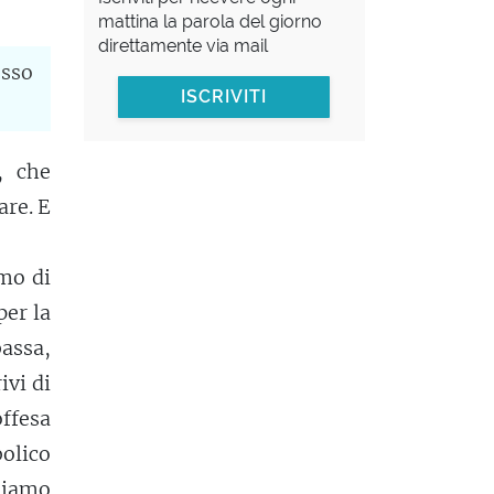
mattina la parola del giorno
direttamente via mail
esso
ISCRIVITI
, che
are. E
mo di
er la
bassa,
ivi di
offesa
olico
siamo