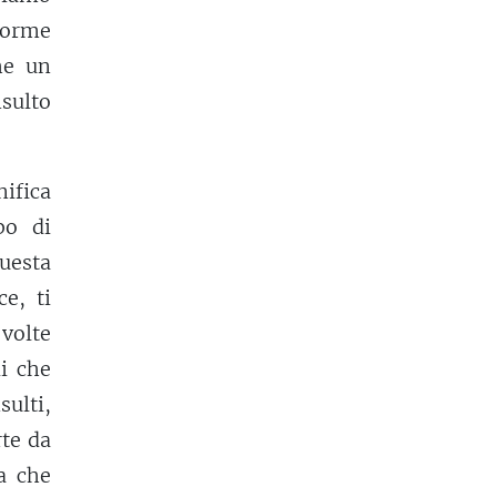
 forme
he un
sulto
nifica
bo di
uesta
ce, ti
 volte
i che
ulti,
rte da
a che