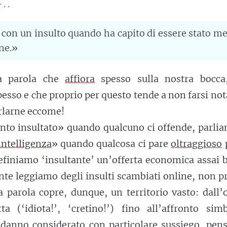
-
. .
 con un insulto quando ha capito di essere stato m
ne.»
na parola che
affiora
spesso sulla nostra bocca
esso e che proprio per questo tende a non farsi not
arlarne eccome!
to insultato» quando qualcuno ci offende, parlia
intelligenza
» quando qualcosa ci pare
oltraggioso
p
definiamo ‘insultante’ un’offerta economica assai 
te leggiamo degli insulti scambiati online, non pr
 parola copre, dunque, un territorio vasto: dall’
ta (‘idiota!’, ‘cretino!’) fino all’affronto simb
 danno considerato con particolare
sussiego
, pen