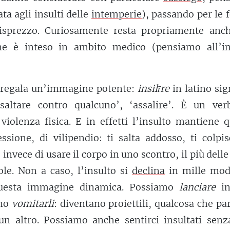
ata agli insulti delle
intemperie
), passando per le
 disprezzo. Curiosamente resta propriamente anc
me è inteso in ambito medico (pensiamo all’in
i regala un’immagine potente:
insilīre
in latino sig
altare contro qualcuno’, ‘assalire’. È un ver
iolenza fisica. E in effetti l’insulto mantiene q
ssione, di vilipendio: ti salta addosso, ti colpis
 invece di usare il corpo in uno scontro, il più delle
ole. Non a caso, l’insulto si
declina
in mille mod
uesta immagine dinamica. Possiamo
lanciare
ins
ino
vomitarli
: diventano proiettili, qualcosa che pa
un altro. Possiamo anche sentirci insultati senz