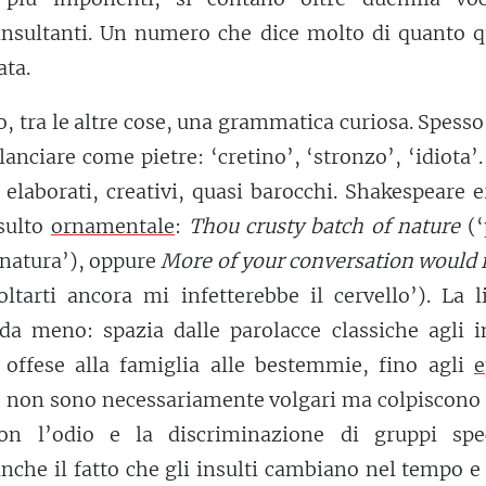
 insultanti. Un numero che dice molto di quanto q
ata.
o, tra le altre cose, una grammatica curiosa. Spess
lanciare come pietre: ‘cretino’, ‘stronzo’, ‘idiota’.
 elaborati, creativi, quasi barocchi. Shakespeare 
sulto
ornamentale
:
Thou crusty batch of nature
(‘
 natura’), oppure
More of your conversation would 
ltarti ancora mi infetterebbe il cervello’). La 
da meno: spazia dalle parolacce classiche agli in
le offese alla famiglia alle bestemmie, fino agli
e
e non sono necessariamente volgari ma colpiscono 
n l’odio e la discriminazione di gruppi speci
anche il fatto che gli insulti cambiano nel tempo e