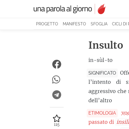
PROGETTO
MANIFESTO
SFOGLIA
CICLI DI
Insulto
in-sùl-to
Off
SIGNIFICATO
l’intento di s
aggressivo che m
dell’altro
vo
ETIMOLOGIA
passato di
insil
115