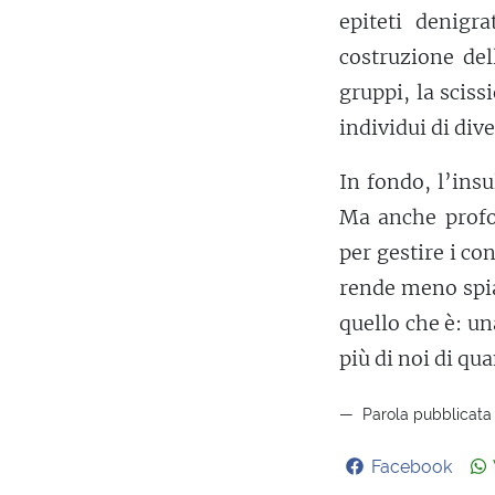
epiteti denigr
costruzione del
gruppi, la sciss
individui di div
In fondo, l’ins
Ma anche profo
per gestire i co
rende meno spia
quello che è: un
più di noi di q
Parola pubblicata 
Facebook