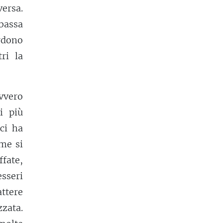
versa.
bassa
erdono
ri la
vvero
i più
 ci ha
ome si
ffate,
esseri
ttere
zzata.