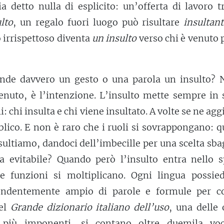
a detto nulla di esplicito: un’offerta di lavoro 
lto
, un regalo fuori luogo può risultare
insultan
irrispettoso diventa
un insulto
verso chi è venuto
nde davvero un gesto o una parola un insulto? 
tenuto, è l’intenzione. L’insulto mette sempre in
: chi insulta e chi viene insultato. A volte se ne ag
bblico. E non è raro che i ruoli si sovrappongano: 
sultiamo, dandoci dell’imbecille per una scelta sba
a evitabile? Quando però l’insulto entra nello s
ue funzioni si moltiplicano. Ogni lingua possie
ndentemente ampio di parole e formule per co
Nel
Grande dizionario italiano dell’uso
, una delle
e più imponenti, si contano oltre duemila voc