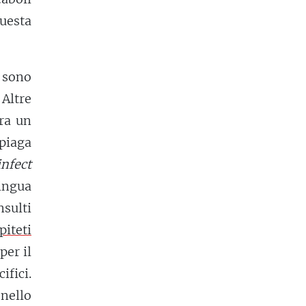
uesta
o sono
 Altre
era un
piaga
infect
lingua
sulti
piteti
per il
fici.
 nello