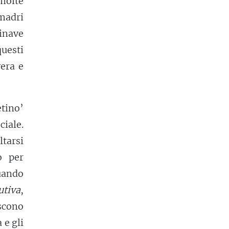
molte
 madri
inave
questi
vera e
etino’
ciale.
ltarsi
o per
quando
utiva
,
iscono
 e gli