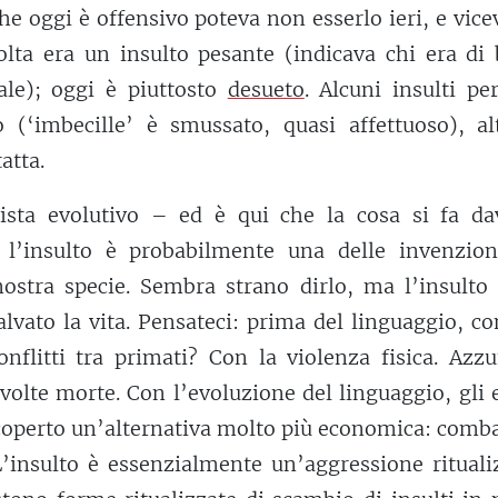
he oggi è offensivo poteva non esserlo ieri, e vice
olta era un insulto pesante (indicava chi era di 
ale); oggi è piuttosto
desueto
. Alcuni insulti p
 (‘imbecille’ è smussato, quasi affettuoso), alt
atta.
ista evolutivo – ed è qui che la cosa si fa da
 l’insulto è probabilmente una delle invenzion
 nostra specie. Sembra strano dirlo, ma l’insulto
alvato la vita. Pensateci: prima del linguaggio, c
onflitti tra primati? Con la violenza fisica. Azzu
 volte morte. Con l’evoluzione del linguaggio, gli 
operto un’alternativa molto più economica: comba
L’insulto è essenzialmente un’aggressione rituali