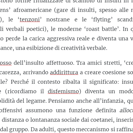
tono forme ritualizzate di scambio di insulti in 
zens’ afroamericane (gare di insulti, spesso alle
i), le ‘
tenzoni
’ nostrane e le ‘flyting’ scand
li verbali poetici), le moderne ‘roast battle’. In 
lto perde la carica aggressiva reale e diventa una 
nce, una esibizione di creatività verbale.
osso
dell’insulto affettuoso. Tra amici stretti, ‘cr
carezza, arrivando
addirittura
a creare coesione so
e? Perché il contesto ribalta il significato: insu
e (ricordiamo il
disfemismo
) diventa un mod
olidità del legame. Pensiamo anche all’infanzia, 
i offensivi assumono una funzione definita
alloc
 distanza o lontananza sociale dai coetanei, inser
dal gruppo. Da adulti, questo meccanismo si raffina