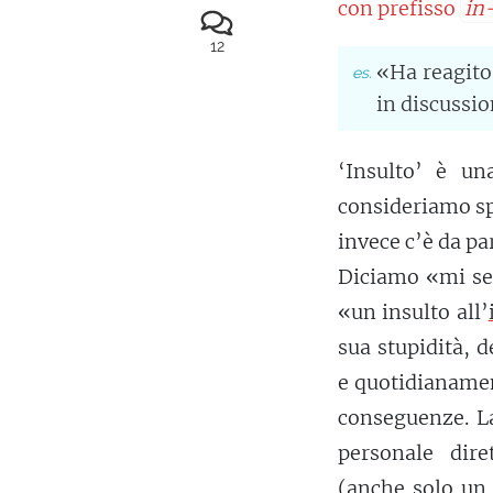
con prefisso
in
12
«Ha reagito
in discussio
‘Insulto’ è u
consideriamo sp
invece c’è da p
Diciamo «mi sen
«un insulto all’
sua stupidità, 
e quotidianamen
conseguenze. La
personale diret
(anche solo un