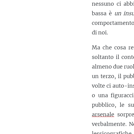
nessuno ci abbi
bassa è
un insu
comportamento 
di noi.
Ma che cosa re
soltanto il con
almeno due ruoli
un terzo, il pu
volte ci auto-in
o una figuracci
pubblico, le s
arsenale
sorpre
verbalmente. 
lessicografich