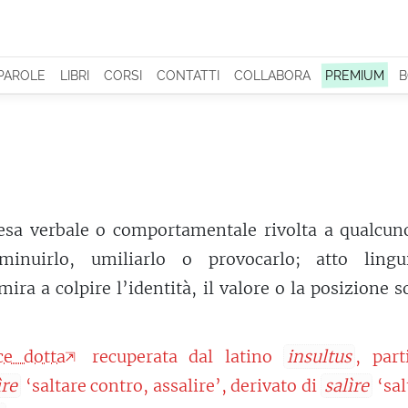
 PAROLE
LIBRI
CORSI
CONTATTI
COLLABORA
PREMIUM
B
esa verbale o comportamentale rivolta a qualcun
minuirlo, umiliarlo o provocarlo; atto lingui
ira a colpire l’identità, il valore o la posizione s
ce dotta
recuperata dal latino
insultus
, part
ìre
‘saltare contro, assalire’, derivato di
salìre
‘sal