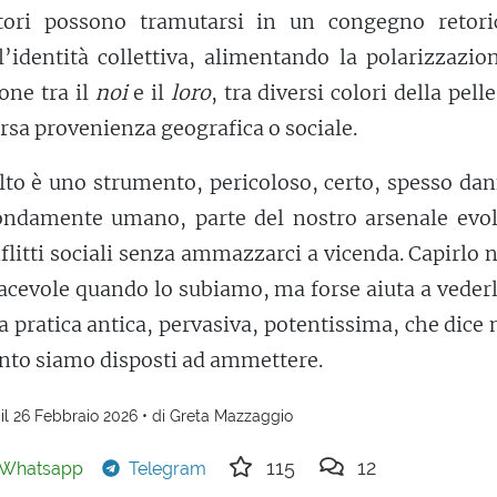
atori possono tramutarsi in un congegno retori
l’identità collettiva, alimentando la polarizzazio
ione tra il
noi
e il
loro
, tra diversi colori della pelle
ersa provenienza geografica o sociale.
ulto è uno strumento, pericoloso, certo, spesso da
ndamente umano, parte del nostro arsenale evol
nflitti sociali senza ammazzarci a vicenda. Capirlo 
cevole quando lo subiamo, ma forse aiuta a vederl
a pratica antica, pervasiva, potentissima, che dice
uanto siamo disposti ad ammettere.
il 26 Febbraio 2026 • di Greta Mazzaggio
115
12
Whatsapp
Telegram