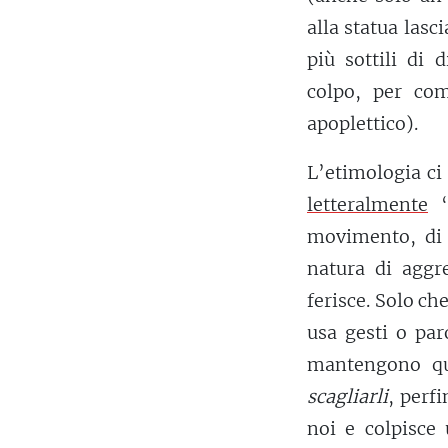
alla statua lasci
più sottili di
colpo, per co
apoplettico).
L’etimologia c
letteralmente
‘s
movimento, di v
natura di aggre
ferisce. Solo che
usa gesti o par
mantengono q
scagliarli
, perf
noi e colpisce 