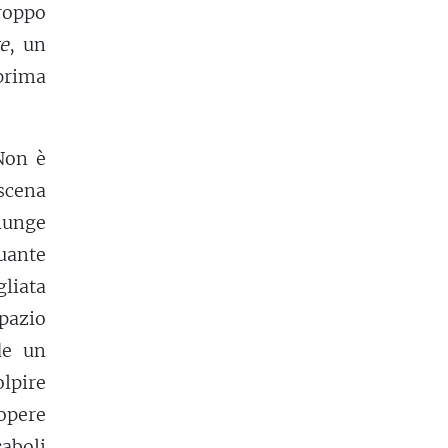
troppo
te
, un
 prima
Non è
 scena
giunge
quante
gliata
pazio
de un
lpire
 opere
aboli