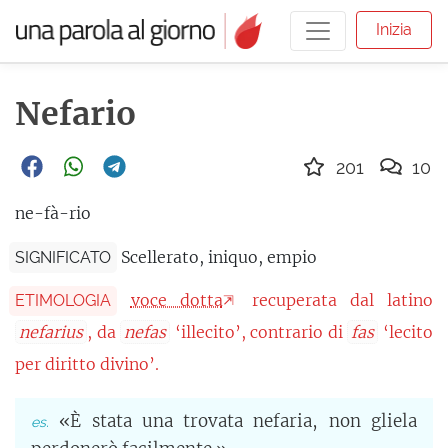
Inizia
Nefario
201
10
ne-fà-rio
Scellerato, iniquo, empio
SIGNIFICATO
voce dotta
recuperata dal latino
ETIMOLOGIA
nefarius
, da
nefas
‘illecito’, contrario di
fas
‘lecito
per diritto divino’.
«È stata una trovata nefaria, non gliela