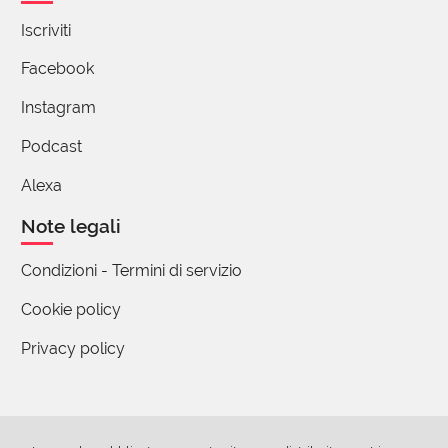
immaginario di S. Zizek, il primo
annunciava la morte di Dio, il secondo l'
Iscriviti
idealismo hegeliano di stampo lacaniano
Facebook
un ateo insomma, entrambi credo
collidono con il sacro inteso come fiducia
Instagram
nella parola Rivelata, è questo il dubbio,
Podcast
alla luce del personale senso di finitudine
e dell' angoscia da esso scaturito, Fede
Alexa
nelle parole come luoghi di
Note legali
trascendenza.........
Ciao Milo, semplicemente pace e bene...
Condizioni - Termini di servizio
🐒👽🌻🍀
Cookie policy
3 reazioni
Privacy policy
Francescodig1
10 Ottobre 2024 07:34