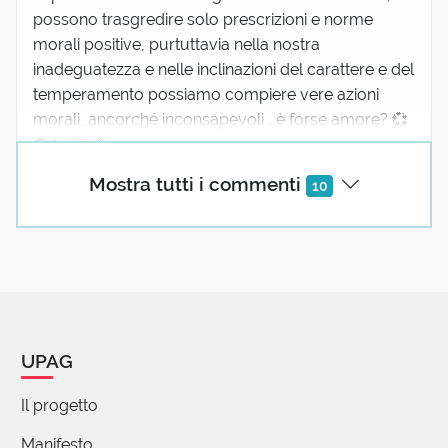
possono trasgredire solo prescrizioni e norme
morali positive, purtuttavia nella nostra
inadeguatezza e nelle inclinazioni del carattere e del
temperamento possiamo compiere vere azioni
morali, ancorché inconsapevoli , è forse amore? 💞
👽🍀🐒☕🌻
3 reazioni
Mostra tutti i commenti
10
Tonnicchi Claudio
10 Ottobre 2024 07:35
Felice del non pertinente, significando però che
l' oltrepassamento si confronta con il
negativo..........
UPAG
Buona giornata ☕🍀
Il progetto
(utente cancellato)
Manifesto