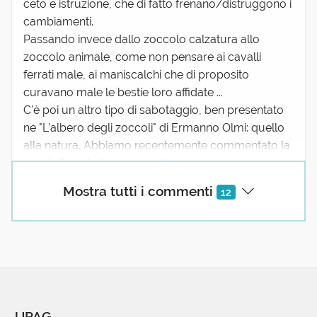
ceto e istruzione, che di fatto frenano/distruggono i
cambiamenti.
Passando invece dallo zoccolo calzatura allo
zoccolo animale, come non pensare ai cavalli
ferrati male, ai maniscalchi che di proposito
curavano male le bestie loro affidate ...
C'è poi un altro tipo di sabotaggio, ben presentato
ne "L'albero degli zoccoli" di Ermanno Olmi: quello
alla natura. Abbiamo recentemente commentato la
parola foresta (
(mostra tutto)
5 reazioni
Mostra tutti i commenti
12
SDV
27 Agosto 2025 06:43
Se sabotaggio viene da sabot, sabot da dove salta
fuori ?
UPAG