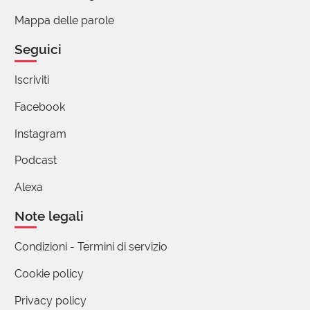
Mappa delle parole
Stefania Bontorin
27 Agosto 2025 12:11
Seguici
Anche a Bassano del Grappa e se ti tiro
Iscriviti
una ciabatta o ti do una sberla ti do "na
savatada"
Facebook
1 reazione
Instagram
Podcast
Stefano Ronchi
Alexa
27 Agosto 2025 10:27
Note legali
Domanda storico-etimologica: gli
zoccoli/calzatura sono diffusi un po'
Condizioni - Termini di servizio
dappertutto, in base al materiale disponibile
Cookie policy
per produrli e all'uso che se ne deve fare. Ci
sono però particolari zone geografiche in cui si
Privacy policy