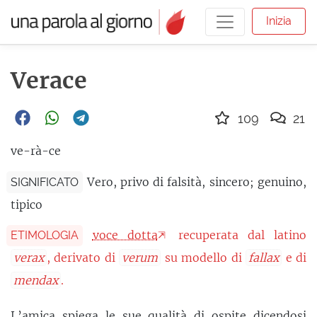
Inizia
Verace
109
21
ve-rà-ce
Vero, privo di falsità, sincero; genuino,
SIGNIFICATO
tipico
voce dotta
recuperata dal latino
ETIMOLOGIA
verax
, derivato di
verum
su modello di
fallax
e di
mendax
.
L’amica spiega le sue qualità di
ospite
dicendosi