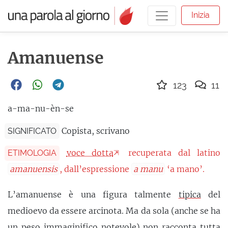
Inizia
Amanuense
123
11
a-ma-nu-èn-se
Copista, scrivano
SIGNIFICATO
voce dotta
recuperata dal latino
ETIMOLOGIA
amanuensis
, dall’espressione
a manu
‘a mano’.
L’amanuense è una figura talmente
tipica
del
medioevo da essere arcinota. Ma da sola (anche se ha
un peso
immaginifico
notevole) non racconta tutta