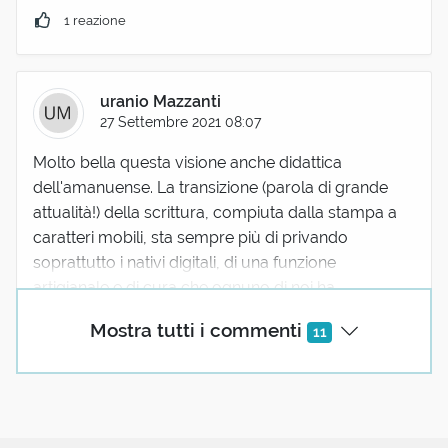
1 reazione
uranio Mazzanti
27 Settembre 2021 08:07
Molto bella questa visione anche didattica
dell'amanuense. La transizione (parola di grande
attualità!) della scrittura, compiuta dalla stampa a
caratteri mobili, sta sempre più di privando
soprattutto i nativi digitali, di una funzione
artigianale e di cura che ognuno di noi ha
opportunità di esercitare del continuo dialogo tra
Mostra tutti i commenti
11
pensiero e traduzione tangibile e manuale di esso in
azione. Direi non tanto per il maggiore o minore
successo del risultato quanto proprio nella
ordinaria straordinarietà di questo dialogante
biunivoco analogico scambio tra questa due