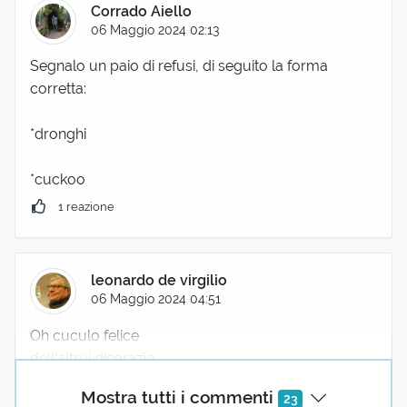
Corrado Aiello
06 Maggio 2024 02:13
Segnalo un paio di refusi, di seguito la forma
corretta:
*dronghi
*cuckoo
1 reazione
leonardo de virgilio
06 Maggio 2024 04:51
Oh cuculo felice
dell’altrui disgrazie
rendi almeno il vuoto
Mostra tutti i commenti
23
ché non è a perdere.