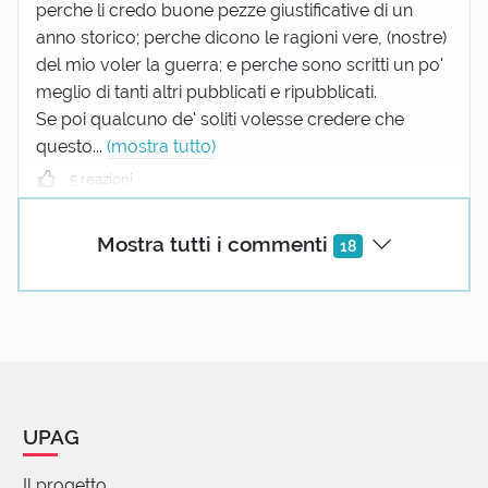
perche li credo buone pezze giustificative di un
anno storico; perche dicono le ragioni vere, (nostre)
del mio voler la guerra; e perche sono scritti un po'
meglio di tanti altri pubblicati e ripubblicati.
Se poi qualcuno de' soliti volesse credere che
questo...
(mostra tutto)
5 reazioni
Mostra tutti i commenti
18
Anna Marabotti
27 Gennaio 2025 06:23
Nella spiegazione di qualche giorno fa su "ignavo" si
legge "Posso parlare delle persone ignave che non
hanno pensato di intervenire quando serviva aiuto".
Qui il vigliacco è colui "che accetta l’ingiustizia
UPAG
senza reagire;". Ma quando esattamente il vigliacco
si tramuta in ignavo (o viceversa)? Si può dire che la
Il progetto