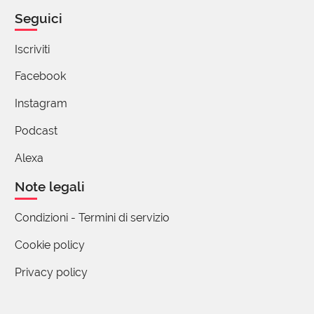
non è radicalmente amorale, ma ne fa a meno,
Seguici
non ci si impiccia. Anche per questo
collocherei l'indifferenza più vicina all'ignavia
Iscriviti
che alla vigliaccheria. Può darsi? Chissà!
Girano con forza particolare in ricorrenze come
Facebook
questa, le domande che s'interrogano sui
Instagram
sentimenti di chi permette, di chi lascia che sia,
di chi fa finta di niente. Le risposte richiedono
Podcast
un genere di saggezza che credo si possa
Alexa
avere solo tutti insieme.
10 reazioni
Note legali
Condizioni - Termini di servizio
(utente cancellato)
27 Gennaio 2025 16:10
Cookie policy
Condivido tutta la tua disamina, Giorgio.
Privacy policy
Non saprei se essere d'accordo con la
chiosa, non saprei proprio. Non è né un sì