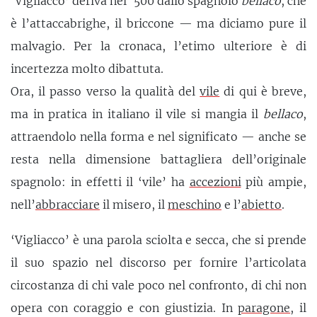
‘Vigliacco’ deriva nel ‘500 dallo spagnolo
bellaco
, che
è l’attaccabrighe, il briccone — ma diciamo pure il
malvagio. Per la cronaca, l’etimo ulteriore è di
incertezza molto dibattuta.
Ora, il passo verso la qualità del
vile
di qui è breve,
ma in pratica in italiano il vile si mangia il
bellaco
,
attraendolo nella forma e nel significato — anche se
resta nella dimensione battagliera dell’originale
spagnolo: in effetti il ‘vile’ ha
accezioni
più ampie,
nell’
abbracciare
il misero, il
meschino
e l’
abietto
.
‘Vigliacco’ è una parola sciolta e secca, che si prende
il suo spazio nel discorso per fornire l’articolata
circostanza di chi vale poco nel confronto, di chi non
opera con coraggio e con giustizia. In
paragone
, il