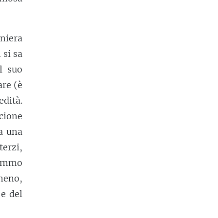
niera
 si sa
l suo
are (è
edità.
cione
 a una
terzi,
remmo
imeno,
e del