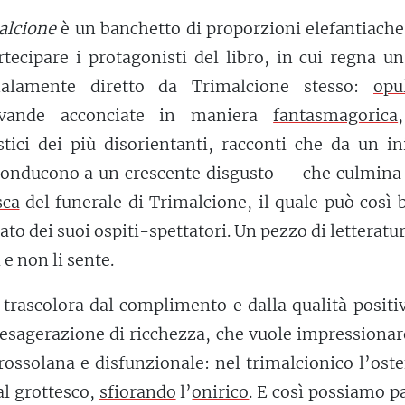
alcione
è un banchetto di proporzioni elefantiache
rtecipare i protagonisti del libro, in cui regna u
malamente diretto da Trimalcione stesso:
opu
vivande acconciate in maniera
fantasmagorica
,
stici dei più disorientanti, racconti che da un in
conducono a un crescente disgusto — che culmina 
sca
del funerale di Trimalcione, il quale può così 
ato dei suoi ospiti-spettatori. Un pezzo di letteratu
e non li sente.
o trascolora dal complimento e dalla qualità positi
esagerazione di ricchezza, che vuole impressionar
rossolana e disfunzionale: nel trimalcionico l’ost
l grottesco,
sfiorando
l’
onirico
. E così possiamo p