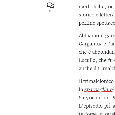
iperboliche, ri
10
storico e letter
perfino spettaco
Abbiamo il garg
Gargantua e Pan
che è abbondant
Lucullo, che fu
anche il trimalc
Il trimalcionico
lo
sparpagliare
?
Satyricon di P
L’episodio più 
(e forse lo sar