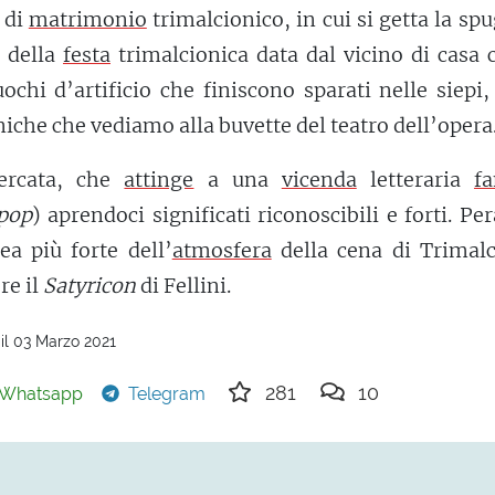
 di
matrimonio
trimalcionico, in cui si getta la sp
, della
festa
trimalcionica data dal vicino di casa 
ochi d’artificio che finiscono sparati nelle siepi,
iche che vediamo alla buvette del teatro dell’opera
cercata, che
attinge
a una
vicenda
letteraria
f
pop
) aprendoci significati riconoscibili e forti. Per
ea più forte dell’
atmosfera
della cena di Trimalc
re il
Satyricon
di Fellini.
il 03 Marzo 2021
281
10
Whatsapp
Telegram