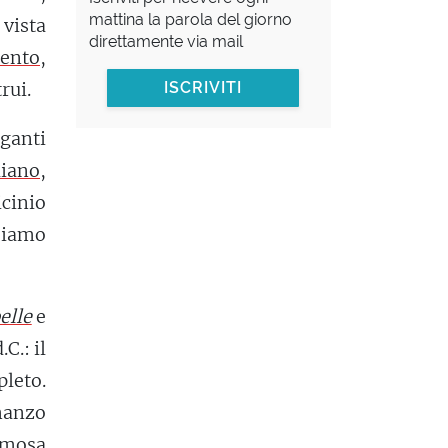
mattina la parola del giorno
 vista
direttamente via mail
lento
,
rui.
ISCRIVITI
iganti
liano
,
icinio
bbiamo
elle
e
C.: il
leto.
manzo
famosa