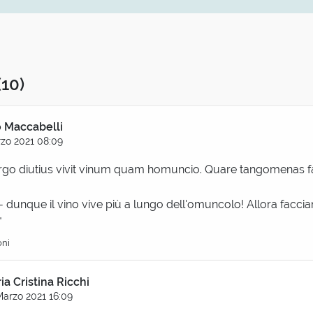
(10)
o Maccabelli
zo 2021 08:09
 ergo diutius vivit vinum quam homuncio. Quare tangomenas f
- dunque il vino vive più a lungo dell'omuncolo! Allora facci
"
oni
ia Cristina Ricchi
Marzo 2021 16:09