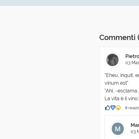
Commenti
Pietr
03 Mar
"Eheu, inquit,
vinum est"
"Ahi, -esclama,
La vita è il vino.
8 reazi
Mar
03 