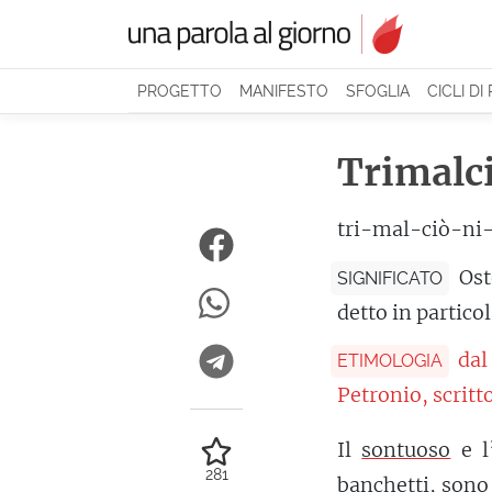
PROGETTO
MANIFESTO
SFOGLIA
CICLI DI
Trimalc
tri-mal-ciò-ni
Ost
SIGNIFICATO
detto in particol
da
ETIMOLOGIA
Petronio, scritto
Il
sontuoso
e l
281
banchetti, sono