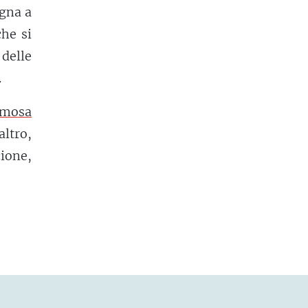
ugna a
che si
 delle
.
amosa
altro,
ione,