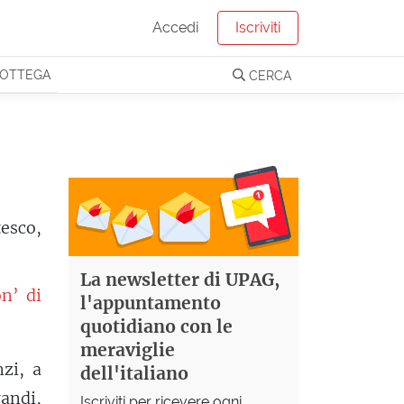
Accedi
Iscriviti
OTTEGA
CERCA
esco,
La newsletter di UPAG,
on’ di
l'appuntamento
quotidiano con le
meraviglie
nzi, a
dell'italiano
andi,
Iscriviti per ricevere ogni