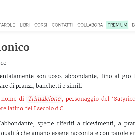
 PAROLE
LIBRI
CORSI
CONTATTI
COLLABORA
PREMIUM
B
ionico
-co
entatamente sontuoso, abbondante, fino al grott
are di pranzi, banchetti e simili
l nome di
Trimalcione
, personaggio del ‘Satyric
re latino del I secolo d.C.
’
abbondante
, specie riferiti a ricevimenti, a pra
 qualità che amano essere
raccontate
con parole gr