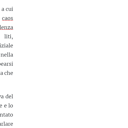
 a cui
n
caos
lenza
 liti,
iziale
nella
bearsi
ra che
va del
e e lo
entato
arlare