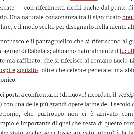
cercate — con riferimenti ricchi anche dal punto di
ario. Una naturale consonanza fra il significato
opu
lare, e il modo scelto per disegnarlo nella mente alt
antuesco e il pantagruelico che si riferiscono ai g
tagruel di Rabelais; abbiamo naturalmente il
lucul
e ma raffinato, che si riferisce al romano Lucio L
ospite
squisito
, oltre che celebre generale; ma a
ionico.
 ci porta a confrontarci (di nuovo! ricordate il
versip
) con una delle più grandi opere latine del I secolo d.
etronio, che purtroppo non ci è arrivato comp
ampio e importante di quel che resta di questo ro
ebbe stato anche se ci fosse arrivato intero) è la 