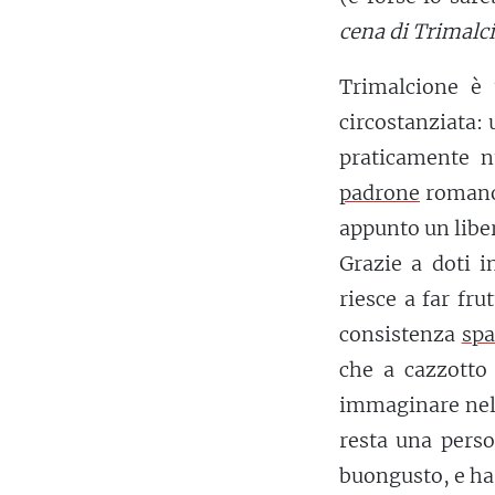
cena di Trimalc
Trimalcione 
circostanziata: 
praticamente n
padrone
romano,
appunto un liber
Grazie a doti 
riesce a far fr
consistenza
spa
che a cazzotto
immaginare nell
resta una perso
buongusto, e ha