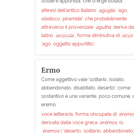
sottile e appuntita, che si erge isolata
aferesi dell’antico italiano
agùglia
‘ago,
obelisco, piramide’, che probabilmente
attraverso il provenzale
agulha
deriva da
latino
acùcula
, forma diminutiva di
acus
‘ago, oggetto appuntito’.
Ermo
Come aggettivo vale ‘solitario, isolato,
abbandonato, disabitato, deserto’; come
sostantivo è una variante, poco comune, 
eremo
voce letteraria, forma sincopata di
èremo
derivata dalla voce greca
erèmos
(o
èremos
) ‘deserto, solitario, abbandonato