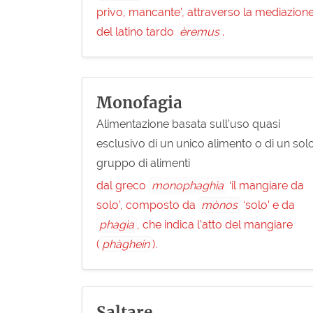
privo, mancante’, attraverso la mediazion
del latino tardo
èremus
.
Monofagia
Alimentazione basata sull’uso quasi
esclusivo di un unico alimento o di un sol
gruppo di alimenti
dal greco
monophaghìa
‘il mangiare da
solo’, composto da
mònos
‘solo’ e da
phagìa
, che indica l’atto del mangiare
(
phàghein
).
Saltare