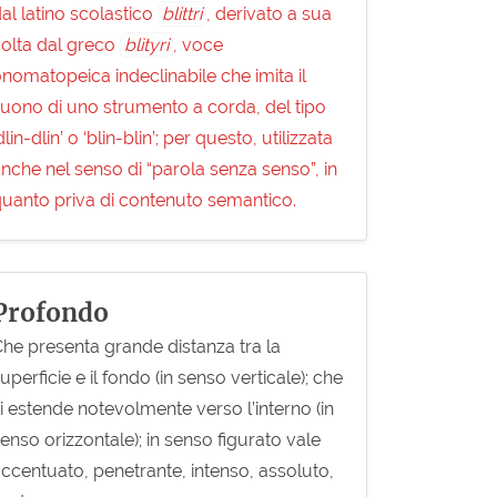
al latino scolastico
blittri
, derivato a sua
olta dal greco
blìtyri
, voce
nomatopeica indeclinabile che imita il
uono di uno strumento a corda, del tipo
dlin-dlin’ o ‘blin-blin’; per questo, utilizzata
nche nel senso di “parola senza senso”, in
uanto priva di contenuto semantico.
Profondo
he presenta grande distanza tra la
uperficie e il fondo (in senso verticale); che
i estende notevolmente verso l’interno (in
enso orizzontale); in senso figurato vale
ccentuato, penetrante, intenso, assoluto,