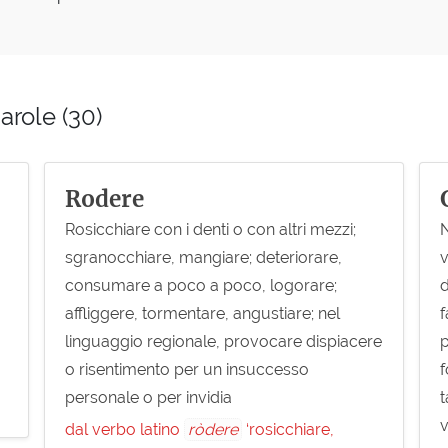
arole (30)
Rodere
Rosicchiare con i denti o con altri mezzi;
N
sgranocchiare, mangiare; deteriorare,
v
consumare a poco a poco, logorare;
d
affliggere, tormentare, angustiare; nel
f
linguaggio regionale, provocare dispiacere
p
o risentimento per un insuccesso
f
personale o per invidia
t
v
dal verbo latino
ròdere
‘rosicchiare,