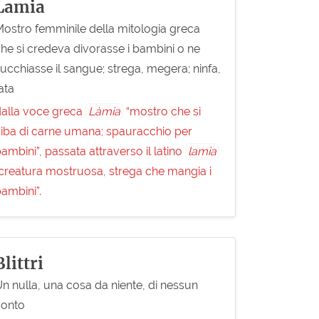
Lamia
ostro femminile della mitologia greca
he si credeva divorasse i bambini o ne
ucchiasse il sangue; strega, megera; ninfa,
ata
alla voce greca
Làmia
“mostro che si
iba di carne umana; spauracchio per
ambini”, passata attraverso il latino
lamia
creatura mostruosa, strega che mangia i
ambini”.
Blittri
n nulla, una cosa da niente, di nessun
conto