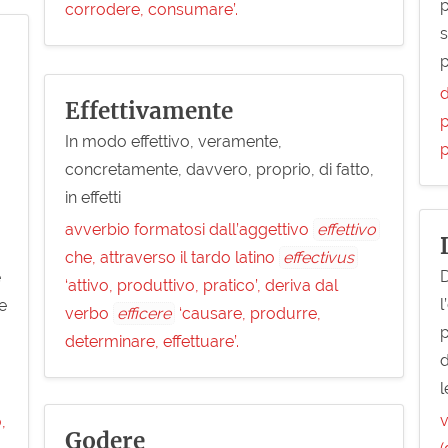
p
corrodere, consumare’.
s
p
d
Effettivamente
p
In modo effettivo, veramente,
p
concretamente, davvero, proprio, di fatto,
in effetti
avverbio formatosi dall’aggettivo
effettivo
che, attraverso il tardo latino
effectivus
D
e
‘attivo, produttivo, pratico’, deriva dal
l
e
verbo
efficere
‘causare, produrre,
p
determinare, effettuare’.
d
l
v
,
Godere