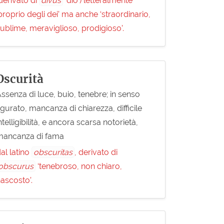
derivato di
divus
‘dio’) letteralmente
proprio degli dei’ ma anche ‘straordinario,
ublime, meraviglioso, prodigioso’.
Oscurità
ssenza di luce, buio, tenebre; in senso
igurato, mancanza di chiarezza, difficile
ntelligibilità, e ancora scarsa notorietà,
mancanza di fama
al latino
obscuritas
, derivato di
obscurus
‘tenebroso, non chiaro,
ascosto’.