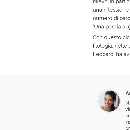
rilievo. In part
una riflessione
numero di paro
‘Una parola al 
Con questo cicl
filologia, nell
Leopardi ha avu
A
Na
vi
ed
in
pr