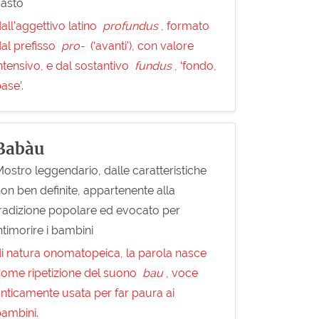
vasto
all’aggettivo latino
profundus
, formato
al prefisso
pro-
(‘avanti’), con valore
ntensivo, e dal sostantivo
fundus
, ‘fondo,
ase’.
Babàu
ostro leggendario, dalle caratteristiche
on ben definite, appartenente alla
radizione popolare ed evocato per
ntimorire i bambini
i natura onomatopeica, la parola nasce
ome ripetizione del suono
bau
, voce
nticamente usata per far paura ai
ambini.