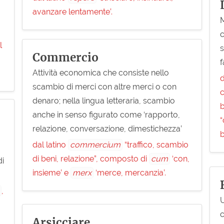
avanzare lentamente’.
M
c
l
s
Commercio
f
Attività economica che consiste nello
d
scambio di merci con altre merci o con
c
denaro; nella lingua letteraria, scambio
b
anche in senso figurato come ‘rapporto,
“
relazione, conversazione, dimestichezza’
b
dal latino
commercium
“traffico, scambio
di beni, relazione”, composto di
cum
‘con,
di
insieme’ e
merx
‘merce, mercanzia’.
,
U
,
Arsicciare