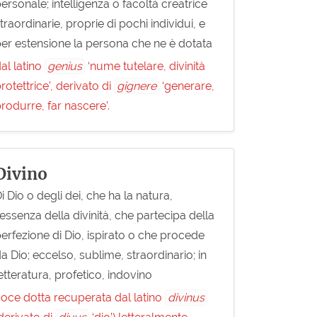
ersonale; intelligenza o facoltà creatrice
traordinarie, proprie di pochi individui, e
er estensione la persona che ne è dotata
al latino
genius
‘nume tutelare, divinità
rotettrice’, derivato di
gignere
‘generare,
rodurre, far nascere’.
Divino
i Dio o degli dei, che ha la natura,
’essenza della divinità, che partecipa della
erfezione di Dio, ispirato o che procede
a Dio; eccelso, sublime, straordinario; in
etteratura, profetico, indovino
oce dotta recuperata dal latino
divinus