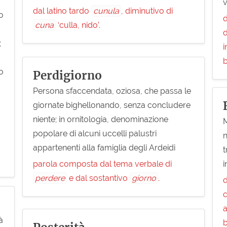
dal latino tardo
cunula
, diminutivo di
o
d
cuna
‘culla, nido’.
d
;
i
b
o
Perdigiorno
Persona sfaccendata, oziosa, che passa le
giornate bighellonando, senza concludere
niente; in ornitologia, denominazione
M
popolare di alcuni uccelli palustri
n
appartenenti alla famiglia degli Ardeidi
t
parola composta dal tema verbale di
i
perdere
e dal sostantivo
giorno
.
d
c
a
à
b