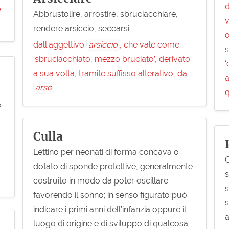
d
e
Abbrustolire, arrostire, sbruciacchiare,
v
rendere arsiccio, seccarsi
o
dall’aggettivo
arsiccio
, che vale come
s
‘sbruciacchiato, mezzo bruciato’, derivato
‘
a sua volta, tramite suffisso alterativo, da
a
arso
.
q
o
Culla
Lettino per neonati di forma concava o
C
dotato di sponde protettive, generalmente
s
costruito in modo da poter oscillare
s
favorendo il sonno; in senso figurato può
s
indicare i primi anni dell’infanzia oppure il
a
luogo di origine e di sviluppo di qualcosa