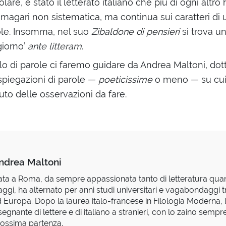
icolare, è stato il letterato italiano che più di ogni altr
 magari non sistematica, ma continua sui caratteri di 
le. Insomma, nel suo
Zibaldone di pensieri
si trova u
giorno’
ante litteram
.
o di parole ci faremo guidare da Andrea Maltoni, dot
e spiegazioni di parole —
poeticissime
o meno — su cu
to delle osservazioni da fare.
ndrea Maltoni
ta a Roma, da sempre appassionata tanto di letteratura quan
aggi, ha alternato per anni studi universitari e vagabondaggi tr
 Europa. Dopo la laurea italo-francese in Filologia Moderna
segnante di lettere e di italiano a stranieri, con lo zaino sempr
ossima partenza.