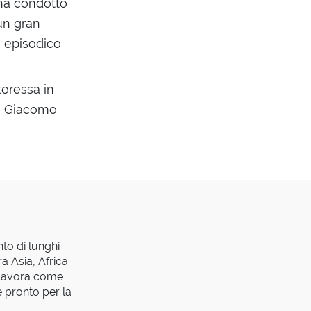
o ha condotto
un gran
n episodico
toressa in
i Giacomo
to di lunghi
a Asia, Africa
, lavora come
e pronto per la