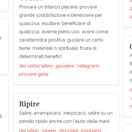
(
Provare un intenso piacere; provare
‘
grande soddisfazione e benessere per
s
qualcosa, esultare; beneficiare di
qualcosa, averne pieno uso, avere come
n
caratteristica positiva; gustare un certo
bene, materiale o spirituale; fruire di
A
determinati benefici
f
dal verbo latino
gaudere
‘rallegrarsi,
i
provare gioia’.
d
Ripire
n
Salire, arrampicarsi, inerpicarsi, salire su un
i
pendìo ripido anche con l’aiuto delle mani
dal latino
rèpere
‘strisciare, insinuarsi,